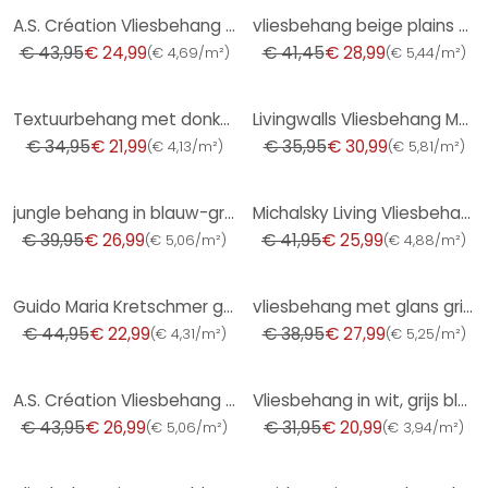
-43%
-30%
A.S. Création Vliesbehang The BOS - Battle of Style Jungle Look Petrol, Blauw, Geel, Groen
vliesbehang beige plains voor woonkamer slaapkamer behang marburg
€ 43,95
€ 24,99
€ 41,45
€ 28,99
(
€ 4,69/m²
)
(
€ 5,44/m²
)
-37%
-14%
Textuurbehang met donkerblauwe textiellook - Elegant Vliesbehang - Modern wandontwerp
Livingwalls Vliesbehang Metropolitan Stories
€ 34,95
€ 21,99
€ 35,95
€ 30,99
(
€ 4,13/m²
)
(
€ 5,81/m²
)
-32%
-38%
jungle behang in blauw-grijs - vliesbehang met tropische flair
Michalsky Living Vliesbehang Dream Again
€ 39,95
€ 26,99
€ 41,95
€ 25,99
(
€ 5,06/m²
)
(
€ 4,88/m²
)
-49%
-28%
Guido Maria Kretschmer grafisch behang Waves of Light Fashion for Walls 5 beige
vliesbehang met glans grijs betonlook
€ 44,95
€ 22,99
€ 38,95
€ 27,99
(
€ 4,31/m²
)
(
€ 5,25/m²
)
-39%
-34%
A.S. Création Vliesbehang The BOS - Battle of Style Jungle Look Wit, Groen, Rood, Beige
Vliesbehang in wit, grijs bladmotief bladlook bloemige natuur
€ 43,95
€ 26,99
€ 31,95
€ 20,99
(
€ 5,06/m²
)
(
€ 3,94/m²
)
-34%
-49%