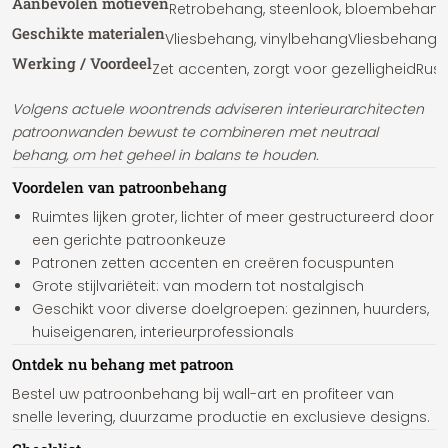
Aanbevolen motieven
Retrobehang, steenlook, bloembehan
Geschikte materialen
Vliesbehang, vinylbehang
Vliesbehang, 
Werking / Voordeel
Zet accenten, zorgt voor gezelligheid
Rust
Volgens actuele woontrends adviseren interieurarchitecten
patroonwanden bewust te combineren met neutraal
behang, om het geheel in balans te houden.
Voordelen van patroonbehang
Ruimtes lijken groter, lichter of meer gestructureerd door
een gerichte patroonkeuze
Patronen zetten accenten en creëren focuspunten
Grote stijlvariëteit: van modern tot nostalgisch
Geschikt voor diverse doelgroepen: gezinnen, huurders,
huiseigenaren, interieurprofessionals
Ontdek nu behang met patroon
Bestel uw patroonbehang bij wall-art en profiteer van
snelle levering, duurzame productie en exclusieve designs.