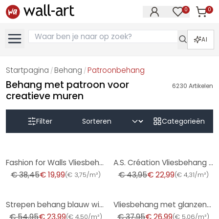
0
0
Artike
Artikelen in 
AI
Startpagina
Behang
Patroonbehang
/
/
Behang met patroon voor
6230
Artikelen
creatieve muren
Filter
Categorieën
-48%
-48%
Fashion for Walls Vliesbehang Guido Maria Kretschmer
A.S. Création Vliesbehang The BOS - Battle of Style Baksteen Look Bruin, Beige, Grijs
€ 38,45
€ 19,99
€ 43,95
€ 22,99
(
€ 3,75/m²
)
(
€ 4,31/m²
)
-56%
-29%
Strepen behang blauw wit - vliesbehang kunst A.S. Création - mat en licht gestructureerd
Vliesbehang met glanzende grove structuur groen betonlook
€ 54,95
€ 23,99
€ 37,95
€ 26,99
(
€ 4,50/m²
)
(
€ 5,06/m²
)