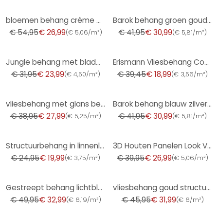
-51%
-26%
bloemen behang crème groen - vliesbehang landelijke stijl A.S. Création - mat en licht gestructureer
Barok behang groen goud - Vliesbehang met monster - elegant patroonbehang
€ 54,95
€ 26,99
€ 41,95
€ 30,99
(
€ 5,06/m²
)
(
€ 5,81/m²
)
-25%
-52%
Jungle behang met bladmotief beige bruin - exotisch Vliesbehang modern & elegant
Erismann Vliesbehang Code Nature Beige
€ 31,95
€ 23,99
€ 39,45
€ 18,99
(
€ 4,50/m²
)
(
€ 3,56/m²
)
-28%
-26%
vliesbehang met glans beige betonlook
Barok behang blauw zilver - Vliesbehang met Patroonbehang - glanzend Patroonbehang
€ 38,95
€ 27,99
€ 41,95
€ 30,99
(
€ 5,25/m²
)
(
€ 5,81/m²
)
-20%
-32%
Structuurbehang in linnenlook bruin - subtiel Vliesbehang modern & elegant
3D Houten Panelen Look Vliesbehang, Scandinavisch Houtlook Behang van A.S. Creation, Bruin, Zwart
€ 24,95
€ 19,99
€ 39,95
€ 26,99
(
€ 3,75/m²
)
(
€ 5,06/m²
)
-34%
-30%
Gestreept behang lichtblauw wit - Vliesbehang strepen voor kinderkamers & meer
vliesbehang goud structuur voor woonkamer slaapkamer behang marburg
€ 49,95
€ 32,99
€ 45,95
€ 31,99
(
€ 6,19/m²
)
(
€ 6/m²
)