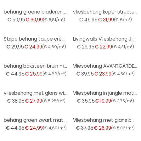
-39%
-30%
behang groene bladeren - bloemetjes woonkamer vliesbehang keuken
vliesbehang koper structuur voor woonkamer slaapkamer behang marburg
€ 50,95
€ 30,99
€ 45,95
€ 31,99
(
€ 5,81/m²
)
(
€ 6/m²
)
-17%
-23%
Stripe behang taupe crème wit - Vliesbehang met textuur elegant & modern
Livingwalls Vliesbehang Jette Joop 5 - Glitter Behang
€ 29,95
€ 24,99
€ 29,95
€ 22,99
(
€ 4,69/m²
)
(
€ 4,31/m²
)
-42%
-40%
behang baksteen bruin - industrieel behang stenen muur - Vliesbehang steen optiek
Vliesbehang AVANTGARDE Elle Decoration 4, petrol
€ 44,95
€ 25,99
€ 39,95
€ 23,99
(
€ 4,88/m²
)
(
€ 4,50/m²
)
-28%
-44%
vliesbehang met glans wit betonlook
Vliesbehang in jungle motief in blauw, grijs
€ 38,95
€ 27,99
€ 35,95
€ 19,99
(
€ 5,25/m²
)
(
€ 3,75/m²
)
-44%
-29%
behang groen zwart mat gestreept - scandinavisch modern vliesbehang paneel look
Vliesbehang met glans beige effen
€ 44,95
€ 24,99
€ 37,95
€ 26,99
(
€ 4,69/m²
)
(
€ 5,06/m²
)