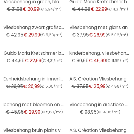
Vliesbehang in groen, bladmotief bladlook bloemige natuur
Guido Maria Kretschmer behang met bloemmotief Floral Glow Fashion for Walls 5 beige
€ 31,95
€ 20,99
€ 44,95
€ 22,99
(
€ 3,94/m²
)
(
€ 4,31/m²
)
-30%
-29%
vliesbehang zwart grafisch voor woonkamer slaapkamer behang marburg
Vliesbehang met glans antraciet betonlook
€ 42,95
€ 29,99
€ 37,95
€ 26,99
(
€ 5,63/m²
)
(
€ 5,06/m²
)
-49%
-38%
Guido Maria Kretschmer behang met bloemmotief Floral Glow Fashion for Walls 5 goud
kinderbehang, vliesbehang met illustratie Kids Walls wit, groen
€ 44,95
€ 22,99
€ 80,95
€ 49,99
(
€ 4,31/m²
)
(
€ 11,65/m²
)
-27%
-32%
Eenheidsbehang in linnenlook saliegroen - structuurbehang voor tijdloze elegantie
A.S. Création Vliesbehang The BOS - Battle of Style Bloemetjesbehang Blauw, Goud, Petrol
€ 36,95
€ 26,99
€ 37,95
€ 25,99
(
€ 5,06/m²
)
(
€ 4,88/m²
)
-35%
behang met bloemen en vliesbehang Kumano beige
Vliesbehang in artistieke golflook en beige, rode golf
€ 45,95
€ 29,99
€ 98,95
(
€ 5,63/m²
)
(
€ 14,06/m²
)
-30%
-39%
vliesbehang bruin plains voor woonkamer slaapkamer behang marburg
A.S. Création Vliesbehang The BOS - Battle of Style - Bloemenbehang Wit, Zilver, Oranje