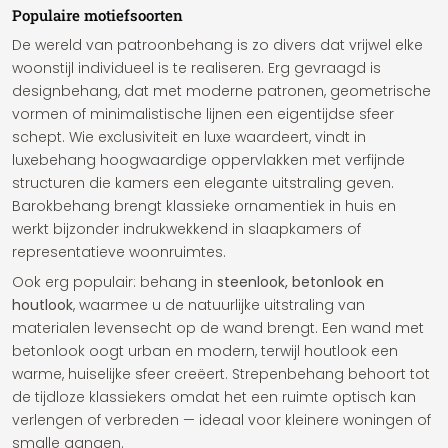
Populaire motiefsoorten
De wereld van patroonbehang is zo divers dat vrijwel elke
woonstijl individueel is te realiseren. Erg gevraagd is
designbehang, dat met moderne patronen, geometrische
vormen of minimalistische lijnen een eigentijdse sfeer
schept. Wie exclusiviteit en luxe waardeert, vindt in
luxebehang hoogwaardige oppervlakken met verfijnde
structuren die kamers een elegante uitstraling geven.
Barokbehang brengt klassieke ornamentiek in huis en
werkt bijzonder indrukwekkend in slaapkamers of
representatieve woonruimtes.
Ook erg populair: behang in
steenlook, betonlook en
houtlook
, waarmee u de natuurlijke uitstraling van
materialen levensecht op de wand brengt. Een wand met
betonlook oogt urban en modern, terwijl houtlook een
warme, huiselijke sfeer creëert. Strepenbehang behoort tot
de tijdloze klassiekers omdat het een ruimte optisch kan
verlengen of verbreden — ideaal voor kleinere woningen of
smalle gangen.