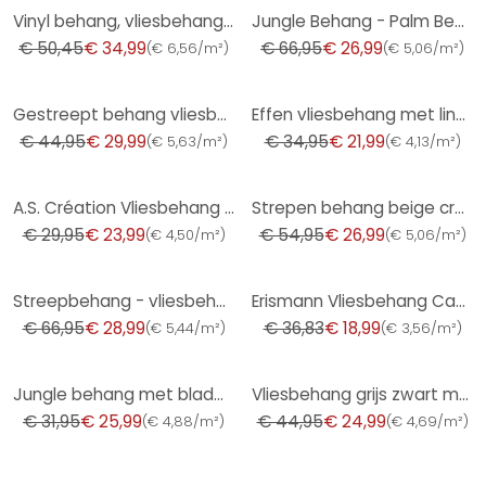
-31%
-60%
Vinyl behang, vliesbehang vintage deluxe goud
Jungle Behang - Palm Behang van A.S. Création Donkergrijs Beige 386383
€ 50,45
€ 34,99
€ 66,95
€ 26,99
(
€ 6,56/m²
)
(
€ 5,06/m²
)
-33%
-37%
Gestreept behang vliesbehang Shades Iconic wit groen
Effen vliesbehang met linnenstructuur vanillegeel - eenkleurig vliesbehang voor woonkamer en keuken
€ 44,95
€ 29,99
€ 34,95
€ 21,99
(
€ 5,63/m²
)
(
€ 4,13/m²
)
-20%
-51%
A.S. Création Vliesbehang New Strepen Behang
Strepen behang beige crème - vliesbehang kunst A.S. Création - mat en licht structuurloos
€ 29,95
€ 23,99
€ 54,95
€ 26,99
(
€ 4,50/m²
)
(
€ 5,06/m²
)
-57%
-48%
Streepbehang - vliesbehang country house by A.S. Création beige wit duurzaam 386652
Erismann Vliesbehang Casual Chic Blauw
€ 66,95
€ 28,99
€ 36,83
€ 18,99
(
€ 5,44/m²
)
(
€ 3,56/m²
)
-19%
-44%
Jungle behang met bladmotief crème beige - modern Vliesbehang discreet & elegant
Vliesbehang grijs zwart mat gestreept - modern skandi behang met houten panelen
€ 31,95
€ 25,99
€ 44,95
€ 24,99
(
€ 4,88/m²
)
(
€ 4,69/m²
)