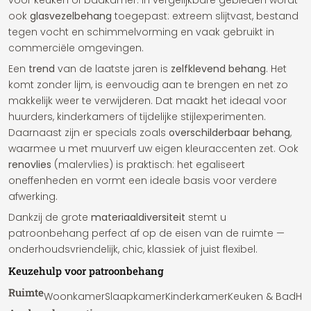
voor keuken of badkamer. In vergelijkbare gebieden wordt
ook
glasvezelbehang
toegepast: extreem slijtvast, bestand
tegen vocht en schimmelvorming en vaak gebruikt in
commerciële omgevingen.
Een
trend
van de laatste jaren is
zelfklevend behang
. Het
komt zonder lijm, is eenvoudig aan te brengen en net zo
makkelijk weer te verwijderen. Dat maakt het ideaal voor
huurders, kinderkamers of tijdelijke stijlexperimenten.
Daarnaast zijn er specials zoals
overschilderbaar behang
,
waarmee u met muurverf uw eigen kleuraccenten zet. Ook
renovlies
(malervlies) is praktisch: het egaliseert
oneffenheden en vormt een ideale basis voor verdere
afwerking.
Dankzij de grote
materiaaldiversiteit
stemt u
patroonbehang perfect af op de eisen van de ruimte —
onderhoudsvriendelijk, chic, klassiek of juist flexibel.
Keuzehulp voor patroonbehang
Ruimte
Woonkamer
Slaapkamer
Kinderkamer
Keuken & Bad
Ha