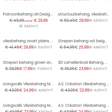
-35%
-41%
Patroonbehang UN Designs - Fleur de Paris
structuurbehang, vliesbehang koper
€ 45,99
€ 29,99
€ 50,45
€ 29,99
(
€ 5,63/m²
)
vanaf
(
€ 11,85/m²
)
-28%
-53%
vliesbehang zwart plains voor woonkamer slaapkamer behang marburg
Strepen behang wit beige - vliesbehang kunstbehang A.S. Création - mat en licht getextureerd
€ 41,45
€ 29,99
€ 54,95
€ 25,99
(
€ 5,63/m²
)
(
€ 4,88/m²
)
-47%
-40%
Strepen behang groen wit - vliesbehang A.S. Création
3D Lamellenlook Behang, Houtlook Vliesbehang van A.S. Creation, Beige, Zwart, Bruin
€ 33,95
€ 17,99
€ 39,95
€ 23,99
(
€ 17,99/m²
)
(
€ 4,50/m²
)
-43%
-48%
Livingwalls Vliesbehang Metropolitan Stories Barok St. Petersburg
A.S. Création Vliesbehang The BOS - Battle of Style Jungle Look Zwart, Oranje, Turquoise
€ 43,95
€ 24,99
€ 43,95
€ 22,99
(
€ 4,69/m²
)
(
€ 4,31/m²
)
-41%
-43%
Livingwalls Vliesbehang Metropolitan Stories Jungle
A.S. Création Vliesbehang The BOS - Battle of Style Baksteen Look Rood, Oranje
€ 40,95
€ 23,99
€ 43,95
€ 24,99
(
€ 4,50/m²
)
(
€ 4,69/m²
)