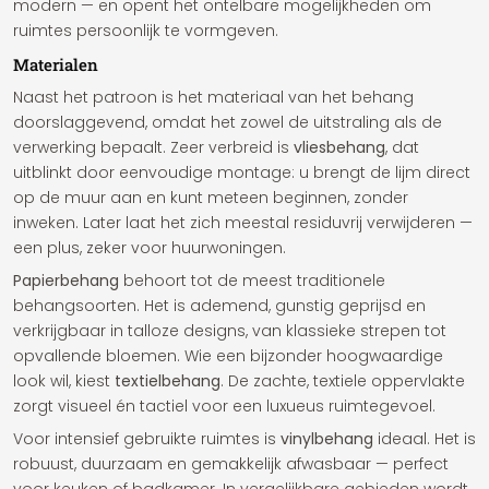
modern — en opent het ontelbare mogelijkheden om
ruimtes persoonlijk te vormgeven.
Materialen
Naast het patroon is het materiaal van het behang
doorslaggevend, omdat het zowel de uitstraling als de
verwerking bepaalt. Zeer verbreid is
vliesbehang
, dat
uitblinkt door eenvoudige montage: u brengt de lijm direct
op de muur aan en kunt meteen beginnen, zonder
inweken. Later laat het zich meestal residuvrij verwijderen —
een plus, zeker voor huurwoningen.
Papierbehang
behoort tot de meest traditionele
behangsoorten. Het is ademend, gunstig geprijsd en
verkrijgbaar in talloze designs, van klassieke strepen tot
opvallende bloemen. Wie een bijzonder hoogwaardige
look wil, kiest
textielbehang
. De zachte, textiele oppervlakte
zorgt visueel én tactiel voor een luxueus ruimtegevoel.
Voor intensief gebruikte ruimtes is
vinylbehang
ideaal. Het is
robuust, duurzaam en gemakkelijk afwasbaar — perfect