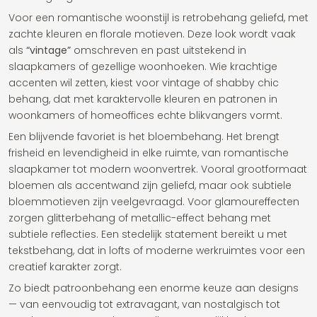
Voor een romantische woonstijl is retrobehang geliefd, met
zachte kleuren en florale motieven. Deze look wordt vaak
als
“vintage”
omschreven en past uitstekend in
slaapkamers of gezellige woonhoeken. Wie krachtige
accenten wil zetten, kiest voor vintage of shabby chic
behang, dat met karaktervolle kleuren en patronen in
woonkamers of homeoffices echte blikvangers vormt.
Een blijvende favoriet is het bloembehang. Het brengt
frisheid en levendigheid in elke ruimte, van romantische
slaapkamer tot modern woonvertrek. Vooral grootformaat
bloemen als accentwand zijn geliefd, maar ook subtiele
bloemmotieven zijn veelgevraagd. Voor glamoureffecten
zorgen glitterbehang of metallic-effect behang met
subtiele reflecties. Een stedelijk statement bereikt u met
tekstbehang, dat in lofts of moderne werkruimtes voor een
creatief karakter zorgt.
Zo biedt patroonbehang een enorme keuze aan designs
— van eenvoudig tot extravagant, van nostalgisch tot