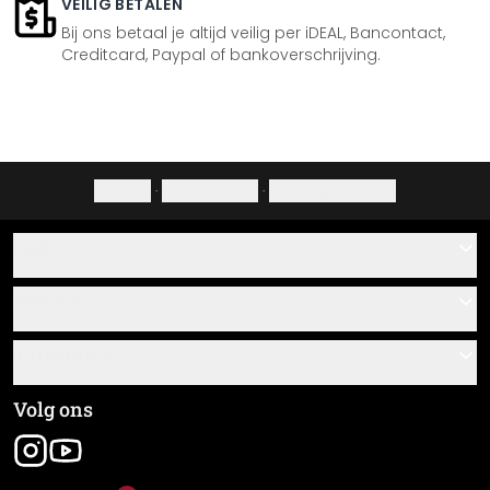
VEILIG BETALEN
Bij ons betaal je altijd veilig per iDEAL, Bancontact,
Creditcard, Paypal of bankoverschrijving.
Colofon
·
Privacybeleid
·
Herroepingsrecht
Hulp
Contact
Service
Over ons
Cadeaubonnen
Informatie
Veelgestelde vragen
Plak- en montagehandleidingen
Algemene voorwaarden
Volg ons
Materiaaloverzicht
Colofon
Nieuwsbrief aanmelden
Verzending en betaling