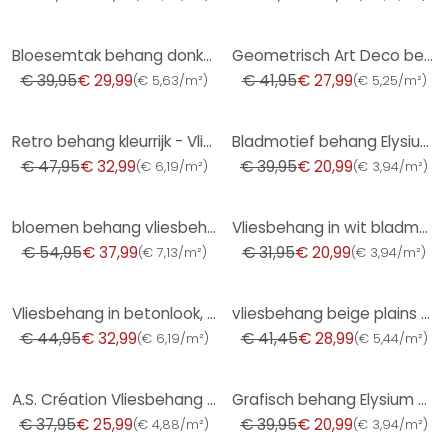
-25%
-33%
Bloesemtak behang donkergroen goud wit - aziatisch bloemmotief - Vliesbehang
Geometrisch Art Deco behang zwart goud - modern patroonbehang - Vliesbehang
€ 39,95
€ 29,99
€ 41,95
€ 27,99
(
€ 5,63/m²
)
(
€ 5,25/m²
)
-31%
-47%
Retro behang kleurrijk - Vliesbehang bloemen retro stijl - vintage patroonbehang
Bladmotief behang Elysium bruin
€ 47,95
€ 32,99
€ 39,95
€ 20,99
(
€ 6,19/m²
)
(
€ 3,94/m²
)
-31%
-34%
bloemen behang vliesbehang Kumano goud
Vliesbehang in wit bladmotief bladlook bloemige natuur
€ 54,95
€ 37,99
€ 31,95
€ 20,99
(
€ 7,13/m²
)
(
€ 3,94/m²
)
-27%
-30%
Vliesbehang in betonlook, effen groen structuur
vliesbehang beige plains voor woonkamer slaapkamer behang marburg
€ 44,95
€ 32,99
€ 41,45
€ 28,99
(
€ 6,19/m²
)
(
€ 5,44/m²
)
-32%
-47%
A.S. Création Vliesbehang The BOS - Battle of Style Rood, Goud, Metallic
Grafisch behang Elysium goud
€ 37,95
€ 25,99
€ 39,95
€ 20,99
(
€ 4,88/m²
)
(
€ 3,94/m²
)