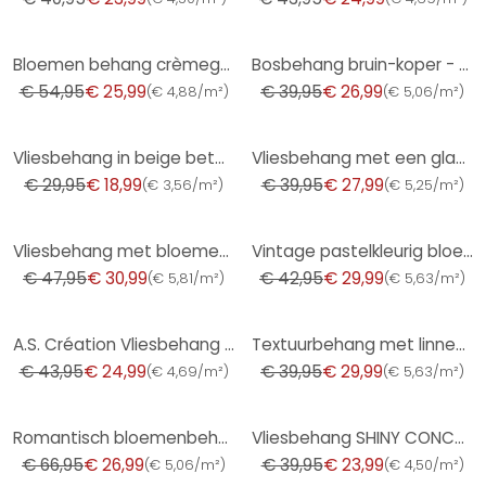
-53%
-32%
Bloemen behang crèmegrijs - vliesbehang landelijke stijl A.S. Création - mat licht structuur
Bosbehang bruin-koper - vliesbehang met natuurmotief
€ 54,95
€ 25,99
€ 39,95
€ 26,99
(
€ 4,88/m²
)
(
€ 5,06/m²
)
-37%
-30%
Vliesbehang in beige betonlook used look effen
Vliesbehang met een glanzende, grove structuur antraciet gipslook
€ 29,95
€ 18,99
€ 39,95
€ 27,99
(
€ 3,56/m²
)
(
€ 5,25/m²
)
-35%
-30%
Vliesbehang met bloemen geelgroen - bloemenbehang in retrostijl - vintage Patroonbehang
Vintage pastelkleurig bloemenbehang - bloemenpatroon behang retro - vliesbehang
€ 47,95
€ 30,99
€ 42,95
€ 29,99
(
€ 5,81/m²
)
(
€ 5,63/m²
)
-43%
-25%
A.S. Création Vliesbehang The BOS - Battle of Style Jungle Look Wit, Groen, Lila, Roze
Textuurbehang met linnenlook Beige Crème - Geometrisch monster
€ 43,95
€ 24,99
€ 39,95
€ 29,99
(
€ 4,69/m²
)
(
€ 5,63/m²
)
-60%
-40%
Romantisch bloemenbehang duurzaam vliesbehang Floral by A.S. Création Rosa Orange 386363
Vliesbehang SHINY CONCRETE Elle Decoration 4, blauw
€ 66,95
€ 26,99
€ 39,95
€ 23,99
(
€ 5,06/m²
)
(
€ 4,50/m²
)