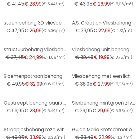
€ 41,45
€ 28,99
€ 43,95
€ 26,99
(
€ 5,44/m²
)
(
€ 5,06/m²
)
-44%
-32%
steen behang 3D vliesbehang beige - vliesbehang steen look modern voor woonkamer, hal
A.S. Création Vliesbehang met Glitter Memory 3
€ 47,95
€ 26,99
€ 33,95
€ 22,99
(
€ 5,06/m²
)
(
€ 4,31/m²
)
-33%
-38%
structuurbehang vliesbehang Novamur Jackie beige
vliesbehang unit behang met fijne structuur in zwart
€ 37,45
€ 24,99
€ 32,45
€ 19,99
(
€ 4,69/m²
)
(
€ 3,75/m²
)
-34%
-28%
Bloemenpatroon behang roze wit - bloemen behang speels
Vliesbehang met een licht glanzende beige effen structuur
€ 49,95
€ 32,99
€ 38,95
€ 27,99
(
€ 6,19/m²
)
(
€ 5,25/m²
)
-57%
-25%
Gestreept behang paars grijs PVC-vrij - vliesbehang gestreept van A.S. Création 386654
Sierbehang mintgroen zilver - glanzend Vliesbehang met monster
€ 66,95
€ 28,99
€ 39,95
€ 29,99
(
€ 5,44/m²
)
(
€ 5,63/m²
)
-32%
-57%
Streepjesbehang roze wit - delicaat behang met streepjespatroon
Guido Maria Kretschmer bladmotief behang Yamato Fashion for Walls 5 bruin
€ 49,95
€ 33,99
€ 53,49
€ 22,99
(
€ 6,38/m²
)
(
€ 4,31/m²
)