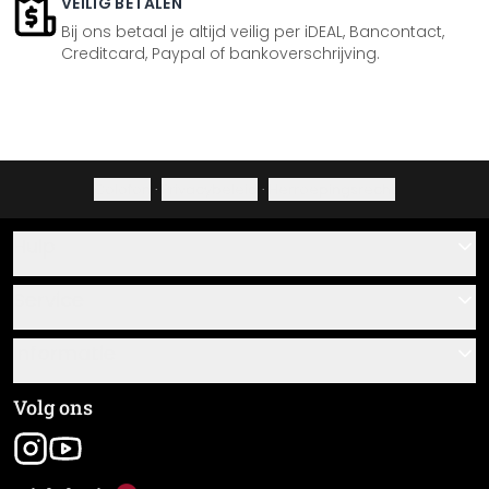
VEILIG BETALEN
Bij ons betaal je altijd veilig per iDEAL, Bancontact,
Creditcard, Paypal of bankoverschrijving.
Colofon
·
Privacybeleid
·
Herroepingsrecht
Hulp
Contact
Service
Over ons
Cadeaubonnen
Informatie
Veelgestelde vragen
Plak- en montagehandleidingen
Algemene voorwaarden
Volg ons
Materiaaloverzicht
Colofon
Nieuwsbrief aanmelden
Verzending en betaling