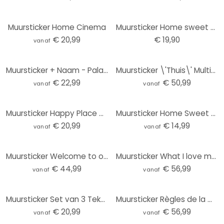
Muursticker Home Cinema
Muursticker Home sweet Home (2-kleurig) incl. 5 haken
€ 20,99
€ 19,90
vanaf
Muursticker + Naam - Palace Private Resort
Muursticker \'Thuis\' Multicultureel
€ 22,99
€ 50,99
vanaf
vanaf
Muursticker Happy Place met harten
Muursticker Home Sweet Home 2
€ 20,99
€ 14,99
vanaf
vanaf
Muursticker Welcome to our Nest
Muursticker What I love most... 1
€ 44,99
€ 56,99
vanaf
vanaf
Muursticker Set van 3 Teksten Home & Love
Muursticker Règles de la maison
€ 20,99
€ 56,99
vanaf
vanaf