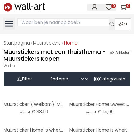
0
0
Artike
Artikelen in 
AI
Startpagina
Muurstickers
Home
/
/
Muurstickers met een Thuisthema -
53
Artikelen
Muurstickers Kopen
Wall-art
Filter
Categorieën
Muursticker \'Welkom\' Multicultureel
Muursticker Home Sweet Home 1
€ 33,99
€ 14,99
vanaf
vanaf
Muursticker Home is where your story begins.
Muursticker Home is where the heart is