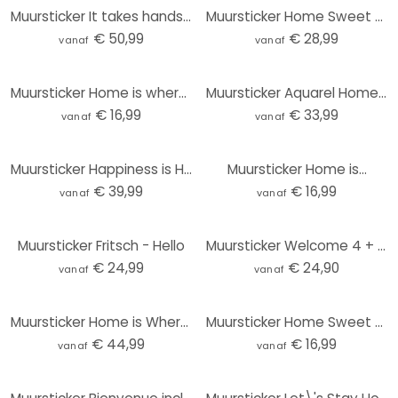
Muursticker It takes hands to build a house...
Muursticker Home Sweet Home 7
€ 50,99
€ 28,99
vanaf
vanaf
Muursticker Home is where Mom is
Muursticker Aquarel Home sweet Home
€ 16,99
€ 33,99
vanaf
vanaf
Muursticker Happiness is Homemade
Muursticker Home is...
€ 39,99
€ 16,99
vanaf
vanaf
Muursticker Fritsch - Hello
Muursticker Welcome 4 + 4 Haken
€ 24,99
€ 24,90
vanaf
vanaf
Muursticker Home is Where Love Resides
Muursticker Home Sweet Home 4
€ 44,99
€ 16,99
vanaf
vanaf