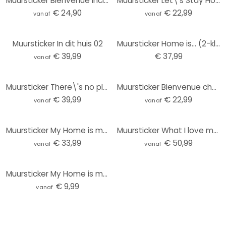
Muursticker Bienvenue incl. 5 Haken
Muursticker Let\'s Stay Home
€ 24,90
€ 22,99
vanaf
vanaf
Muursticker In dit huis 02
Muursticker Home is... (2-kleurig) incl. 5 Fotolijstjes
€ 39,99
€ 37,99
vanaf
Muursticker There\'s no place like home
Muursticker Bienvenue chez les....
€ 39,99
€ 22,99
vanaf
vanaf
Muursticker My Home is my Castle 1
Muursticker What I love most...2
€ 33,99
€ 50,99
vanaf
vanaf
Muursticker My Home is my Castle 2
€ 9,99
vanaf