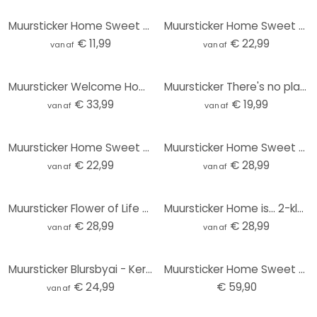
Muursticker Home Sweet Home 5
Muursticker Home Sweet Home 8
€ 11,99
€ 22,99
vanaf
vanaf
Muursticker Welcome Home
Muursticker There's no place like home
€ 33,99
€ 19,99
vanaf
vanaf
Muursticker Home Sweet Home 3
Muursticker Home Sweet Home 6
€ 22,99
€ 28,99
vanaf
vanaf
Muursticker Flower of Life Aquarel Oranje Roze
Muursticker Home is... 2-kleurig met plek voor foto\'s
€ 28,99
€ 28,99
vanaf
vanaf
Muursticker Blursbyai - Kerstboom Typografie
Muursticker Home Sweet Home met Vlinders incl. 3 wandhaken
€ 24,99
€ 59,90
vanaf