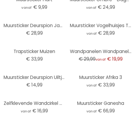
€ 9,99
€ 24,99
vanaf
vanaf
Muursticker Deurspion Jade
Muursticker Vogelhuisjes Toren
€ 28,99
€ 28,99
vanaf
-33%
Trapsticker Muizen
Wandpanelen Wandpanelen zelfklevend roestbruin met nerf
€ 33,99
€ 29,99
€ 19,99
vanaf
Muursticker Deurspion Uiltje Sherlock
Muursticker Afrika 3
€ 14,99
€ 33,99
vanaf
Zelfklevende Wandcirkel Ombre Mauve
Muursticker Ganesha
€ 16,99
€ 66,99
vanaf
vanaf