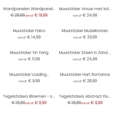
-33%
Wandpanelen Wandpanelen zelfklevend koraal
Muursticker Vrouw met kolibrie in de sterrennacht - Hülya - Rond
€ 29,99
€ 19,99
€ 24,99
vanaf
vanaf
Muursticker Falco
Muursticker Muzieknoten
€ 14,99
€ 33,99
vanaf
vanaf
Muursticker Yin Yang
Muursticker Steen in Zand 2 - Rond
€ 11,99
€ 24,99
vanaf
vanaf
Muursticker Loading...
Muursticker Hart Romance
€ 9,99
€ 28,99
vanaf
vanaf
-38%
-38%
Tegelstickers Bloemen - set van 12
Tegelstickers Abstract Flower Pattern (groen) 12St
€ 15,99
€ 9,99
€ 15,99
€ 9,99
vanaf
vanaf