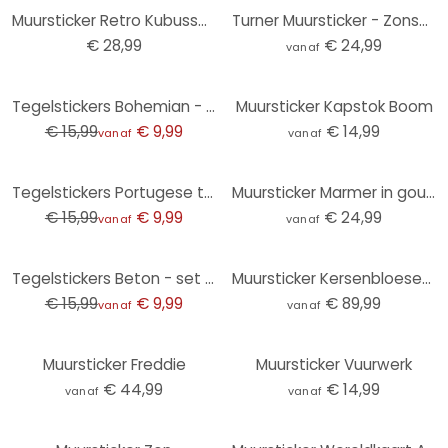
Muursticker Retro Kubussen 2-kleurig
Turner Muursticker - Zonsondergang over een meer - Rond
€ 28,99
€ 24,99
vanaf
-38%
Tegelstickers Bohemian - set van 12
Muursticker Kapstok Boom
€ 15,99
€ 9,99
€ 14,99
vanaf
vanaf
-38%
Tegelstickers Portugese tegeltjes - set van 12
Muursticker Marmer in goudgroen - Haase
€ 15,99
€ 9,99
€ 24,99
vanaf
vanaf
-38%
Tegelstickers Beton - set van 12
Muursticker Kersenbloesem & Vlinders
€ 15,99
€ 9,99
€ 89,99
vanaf
vanaf
Muursticker Freddie
Muursticker Vuurwerk
€ 44,99
€ 14,99
vanaf
vanaf