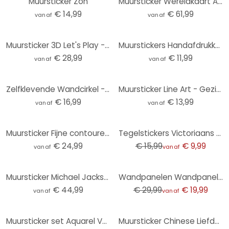
Muursticker Zon
Muursticker Wereldkaart Aquarel (blauw)
€ 14,99
€ 61,99
vanaf
vanaf
Muursticker 3D Let's Play - Gaming - Neon stijl
Muurstickers Handafdrukken
€ 28,99
€ 11,99
vanaf
vanaf
Zelfklevende Wandcirkel - Sunset Ombre
Muursticker Line Art - Gezichten man en vrouw
€ 16,99
€ 13,99
vanaf
vanaf
-38%
Muursticker Fijne contouren van een vrouw - Lijn Art - Tunaboylu - Rond
Tegelstickers Victoriaans (donker) - set van 12
€ 24,99
€ 15,99
€ 9,99
vanaf
vanaf
-33%
Muursticker Michael Jackson
Wandpanelen Wandpanelen zelfklevend taupe met nerf
€ 44,99
€ 29,99
€ 19,99
vanaf
vanaf
Muursticker set Aquarel Veren 02
Muursticker Chinese Liefde 2