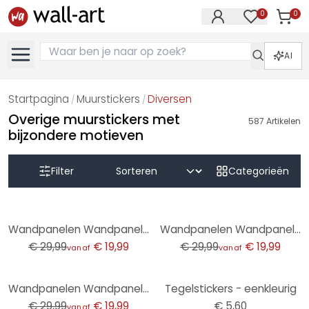
0
0
Artike
Artikelen in 
AI
Startpagina
Muurstickers
Diversen
/
/
Overige muurstickers met
587
Artikelen
bijzondere motieven
Filter
Categorieën
-33%
-33%
Wandpanelen Wandpanelen zelfklevend roze gestreept met rand
Wandpanelen Wandpanelen zelfklevend blauw gestreept met rand
€ 29,99
€ 19,99
€ 29,99
€ 19,99
vanaf
vanaf
-33%
Wandpanelen Wandpanelen zelfklevend Beige
Tegelstickers - eenkleurig
€ 29,99
€ 19,99
€ 5,60
vanaf