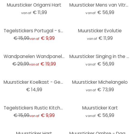
Muursticker Origami Hart
Muursticker Mens van Vitruvius
€ 11,99
€ 56,99
vanaf
vanaf
-38%
Tegelstickers Portugal - set van 12
Muursticker Evolutie
€ 15,99
€ 9,99
€ 11,99
vanaf
vanaf
-33%
Wandpanelen Wandpanelen zelfklevend pastel lila
Muursticker Singing in the Rain 3
€ 29,99
€ 19,99
€ 56,99
vanaf
vanaf
Muursticker Koelkast - Gezicht 2
Muursticker Michelangelo
€ 14,99
€ 73,99
vanaf
-38%
Tegelstickers Rustic Kitchen - set van 12
Muursticker Kart
€ 15,99
€ 9,99
€ 56,99
vanaf
vanaf
Muursticker Hart
Muursticker Ombre - Dageraad