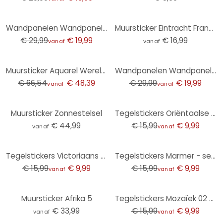
-33%
Wandpanelen Wandpanelen zelfklevend pastel mint
Muursticker Eintracht Frankfurt - Stadion Tribune
€ 29,99
€ 19,99
€ 16,99
vanaf
vanaf
-27%
-33%
Muursticker Aquarel Wereldkaart (grijs)
Wandpanelen Wandpanelen zelfklevend pistache
€ 66,54
€ 48,39
€ 29,99
€ 19,99
vanaf
vanaf
-38%
Muursticker Zonnestelsel
Tegelstickers Oriëntaalse tegeltjes 03- set van 12
€ 44,99
€ 15,99
€ 9,99
vanaf
vanaf
-38%
-38%
Tegelstickers Victoriaans - set van 12
Tegelstickers Marmer - set van 12
€ 15,99
€ 9,99
€ 15,99
€ 9,99
vanaf
vanaf
-38%
Muursticker Afrika 5
Tegelstickers Mozaïek 02 - set van 12
€ 33,99
€ 15,99
€ 9,99
vanaf
vanaf