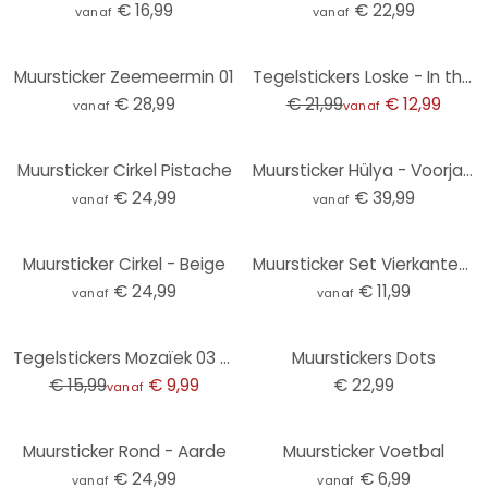
€ 16,99
€ 22,99
vanaf
vanaf
-41%
Muursticker Zeemeermin 01
Tegelstickers Loske - In the Kitchen - set van 12
€ 28,99
€ 21,99
€ 12,99
vanaf
vanaf
Muursticker Cirkel Pistache
Muursticker Hülya - Voorjaar
€ 24,99
€ 39,99
vanaf
vanaf
Muursticker Cirkel - Beige
Muursticker Set Vierkanten (50-delig)
€ 24,99
€ 11,99
vanaf
vanaf
-38%
Tegelstickers Mozaïek 03 - set van 12
Muurstickers Dots
€ 15,99
€ 9,99
€ 22,99
vanaf
Muursticker Rond - Aarde
Muursticker Voetbal
€ 24,99
€ 6,99
vanaf
vanaf