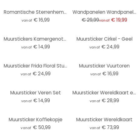
-33%
Romantische Sterrenhemel Glow in the Dark Stickers
Wandpanelen Wandpanelen zelfklevend zand met korrel
€ 16,99
€ 29,99
€ 19,99
vanaf
vanaf
Muurstickers Kamergenoten
Muursticker Cirkel - Geel
€ 14,99
€ 24,99
vanaf
vanaf
Muursticker Frida Floral Studio - Frida Floral
Muursticker Vuurtoren
€ 24,99
€ 16,99
vanaf
vanaf
Muursticker Veren Set
Muursticker Wereldkaart eenvoudigweg
€ 14,99
€ 28,99
vanaf
vanaf
Muursticker Koffiekopje
Muursticker Wereldkaart
€ 50,99
€ 73,99
vanaf
vanaf