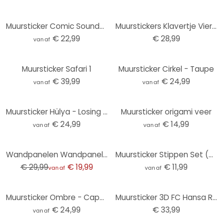
Muursticker Comic Soundeffect - Wow!
Muurstickers Klavertje Vier Set
€ 22,99
€ 28,99
vanaf
Muursticker Safari 1
Muursticker Cirkel - Taupe
€ 39,99
€ 24,99
vanaf
vanaf
Muursticker Hülya - Losing Memories
Muursticker origami veer
€ 24,99
€ 14,99
vanaf
vanaf
-33%
Wandpanelen Wandpanelen zelfklevend mosterdgeel
Muursticker Stippen Set (50-delig)
€ 29,99
€ 19,99
€ 11,99
vanaf
vanaf
Muursticker Ombre - Cappuccino
Muursticker 3D FC Hansa Rostock Voetbalstadion Nacht
€ 24,99
€ 33,99
vanaf