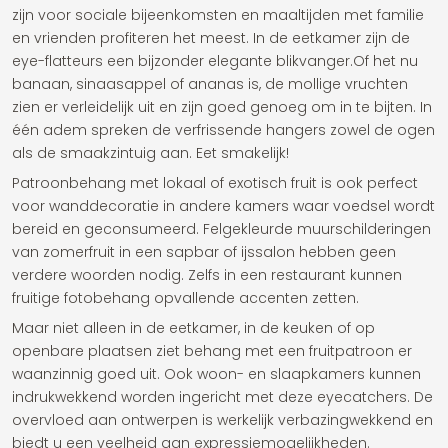
zijn voor sociale bijeenkomsten en maaltijden met familie
en vrienden profiteren het meest. In de eetkamer zijn de
eye-flatteurs een bijzonder elegante blikvanger.Of het nu
banaan, sinaasappel of ananas is, de mollige vruchten
zien er verleidelijk uit en zijn goed genoeg om in te bijten. In
één adem spreken de verfrissende hangers zowel de ogen
als de smaakzintuig aan. Eet smakelijk!
Patroonbehang met lokaal of exotisch fruit is ook perfect
voor wanddecoratie in andere kamers waar voedsel wordt
bereid en geconsumeerd. Felgekleurde muurschilderingen
van zomerfruit in een sapbar of ijssalon hebben geen
verdere woorden nodig. Zelfs in een restaurant kunnen
fruitige fotobehang opvallende accenten zetten.
Maar niet alleen in de eetkamer, in de keuken of op
openbare plaatsen ziet behang met een fruitpatroon er
waanzinnig goed uit. Ook woon- en slaapkamers kunnen
indrukwekkend worden ingericht met deze eyecatchers. De
overvloed aan ontwerpen is werkelijk verbazingwekkend en
biedt u een veelheid aan expressiemogelijkheden.