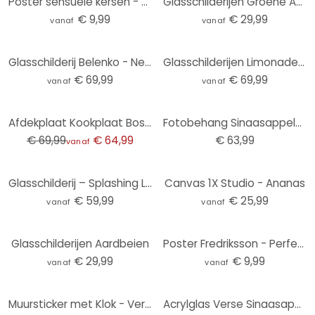
Poster sensuele kersen - Oltmanns
Glasschilderijen Groene Appels
€ 9,99
€ 29,99
vanaf
vanaf
Glasschilderij Belenko - Newtons Cradle
Glasschilderijen Limonade Recept (3-delig)
€ 69,99
€ 69,99
vanaf
vanaf
-7%
Afdekplaat Kookplaat Bosbessen
Fotobehang Sinaasappelen
€ 69,99
€ 64,99
€ 63,99
vanaf
Glasschilderij – Splashing Limes
Canvas 1X Studio - Ananas
€ 59,99
€ 25,99
vanaf
vanaf
Glasschilderijen Aardbeien
Poster Fredriksson - Perfect Pears
€ 29,99
€ 9,99
vanaf
vanaf
Muursticker met Klok - Verfrissend Fruit
Acrylglas Verse Sinaasappelsap