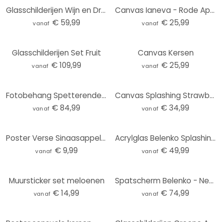
Glasschilderijen Wijn en Druiven
Canvas Ianeva - Rode Appel
€ 59,99
€ 25,99
vanaf
vanaf
Glasschilderijen Set Fruit
Canvas Kersen
€ 109,99
€ 25,99
vanaf
vanaf
Fotobehang Spetterende Sinaasappels
Canvas Splashing Strawberry
€ 84,99
€ 34,99
vanaf
vanaf
Poster Verse Sinaasappelsap
Acrylglas Belenko Splashing Fruits
€ 9,99
€ 49,99
vanaf
vanaf
Muursticker set meloenen
Spatscherm Belenko - Newtons Cradle
€ 14,99
€ 74,99
vanaf
vanaf