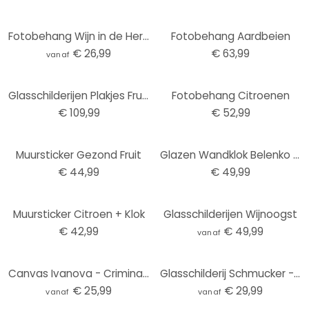
Fotobehang Wijn in de Herfst - Panorama
Fotobehang Aardbeien
€ 26,99
€ 63,99
vanaf
Glasschilderijen Plakjes Fruit (3-delig) - rond
Fotobehang Citroenen
€ 109,99
€ 52,99
Muursticker Gezond Fruit
Glazen Wandklok Belenko - Splashing Lemonade
€ 44,99
€ 49,99
Muursticker Citroen + Klok
Glasschilderijen Wijnoogst
€ 42,99
€ 49,99
vanaf
Canvas Ivanova - Criminal Investigation
Glasschilderij Schmucker - Blue Apple
€ 25,99
€ 29,99
vanaf
vanaf