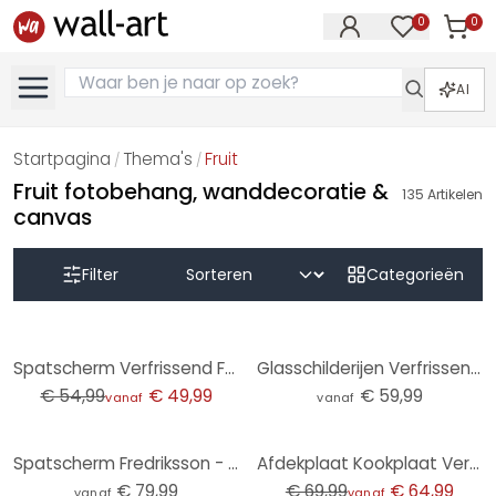
0
0
Artike
Artikelen in 
AI
Startpagina
Thema's
Fruit
/
/
Fruit fotobehang, wanddecoratie &
135
Artikelen
canvas
Filter
Categorieën
-9%
Spatscherm Verfrissend Fruit
Glasschilderijen Verfrissend Fruit Panorama
€ 54,99
€ 49,99
€ 59,99
vanaf
vanaf
-7%
Spatscherm Fredriksson - Transp. - Perfect Pears
Afdekplaat Kookplaat Verfrissend Fruit
€ 79,99
€ 69,99
€ 64,99
vanaf
vanaf