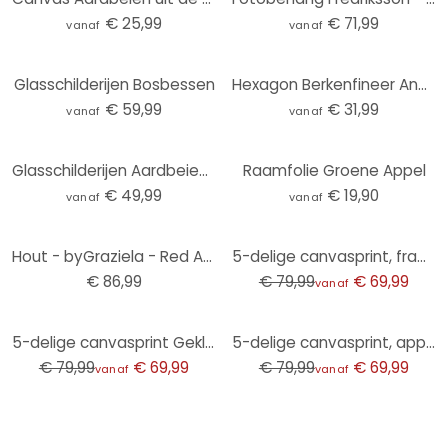
€ 25,99
€ 71,99
vanaf
vanaf
Glasschilderijen Bosbessen
Hexagon Berkenfineer Ananas
€ 59,99
€ 31,99
vanaf
vanaf
Glasschilderijen Aardbeien - Rond
Raamfolie Groene Appel
€ 49,99
€ 19,90
vanaf
vanaf
-13%
Hout - byGraziela - Red Apples
5-delige canvasprint, frambozenvruchten
€ 86,99
€ 79,99
€ 69,99
vanaf
-13%
-13%
5-delige canvasprint Gekleurde Vruchten
5-delige canvasprint, appelgroen
€ 79,99
€ 69,99
€ 79,99
€ 69,99
vanaf
vanaf