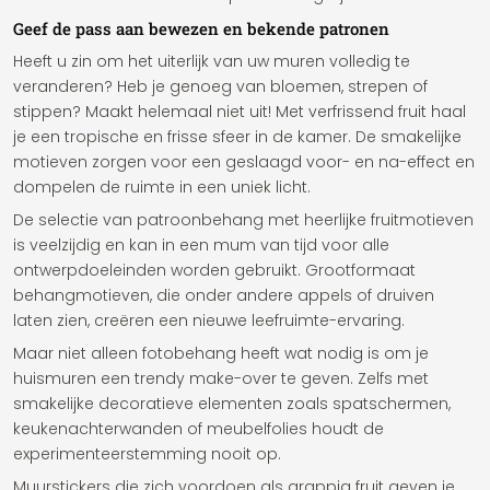
Geef de pass aan bewezen en bekende patronen
Heeft u zin ​​om het uiterlijk van uw muren volledig te
veranderen? Heb je genoeg van bloemen, strepen of
stippen? Maakt helemaal niet uit! Met verfrissend fruit haal
je een tropische en frisse sfeer in de kamer. De smakelijke
motieven zorgen voor een geslaagd voor- en na-effect en
dompelen de ruimte in een uniek licht.
De selectie van patroonbehang met heerlijke fruitmotieven
is veelzijdig en kan in een mum van tijd voor alle
ontwerpdoeleinden worden gebruikt. Grootformaat
behangmotieven, die onder andere appels of druiven
laten zien, creëren een nieuwe leefruimte-ervaring.
Maar niet alleen fotobehang heeft wat nodig is om je
huismuren een trendy make-over te geven. Zelfs met
smakelijke decoratieve elementen zoals spatschermen,
keukenachterwanden of meubelfolies houdt de
experimenteerstemming nooit op.
Muurstickers die zich voordoen als grappig fruit geven je