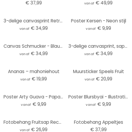
€ 37,99
€ 49,99
vanaf
3-delige canvasprint Retro Vruchten
Poster Kersen - Neon stijl
€ 34,99
€ 9,99
vanaf
vanaf
Canvas Schmucker - Blauwe Appel
3-delige canvasprint, sappig fruit
€ 34,99
€ 34,99
vanaf
vanaf
Ananas – mahoniehout
Muursticker Speels Fruit
€ 19,99
€ 20,99
vanaf
vanaf
Poster Arty Guava - Papaya Balance
Poster Blursbyai - Illustratie van een tak Citroenen
€ 9,99
€ 9,99
vanaf
vanaf
Fotobehang Fruitsap Recept - Panorama
Fotobehang Appeltjes
€ 26,99
€ 37,99
vanaf