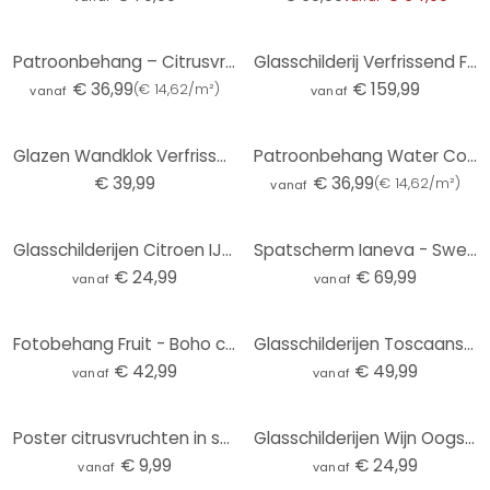
Patroonbehang – Citrusvruchten
Glasschilderij Verfrissend Fruit (3-delig)
€ 36,99
€ 159,99
(
€ 14,62/m²
)
vanaf
vanaf
Glazen Wandklok Verfrissend Fruit
Patroonbehang Water Colour Lemons
€ 39,99
€ 36,99
(
€ 14,62/m²
)
vanaf
Glasschilderijen Citroen IJsblokje - vierkant
Spatscherm Ianeva - Sweet Orange
€ 24,99
€ 69,99
vanaf
vanaf
Fotobehang Fruit - Boho citroenboom - Citrus Limonum - Tunaboylu
Glasschilderijen Toscaanse Wijnrank - rond
€ 42,99
€ 49,99
vanaf
vanaf
Poster citrusvruchten in schaal stilleven | fruitmotief voor de keuken - Goed Blauw
Glasschilderijen Wijn Oogst - vierkant
€ 9,99
€ 24,99
vanaf
vanaf