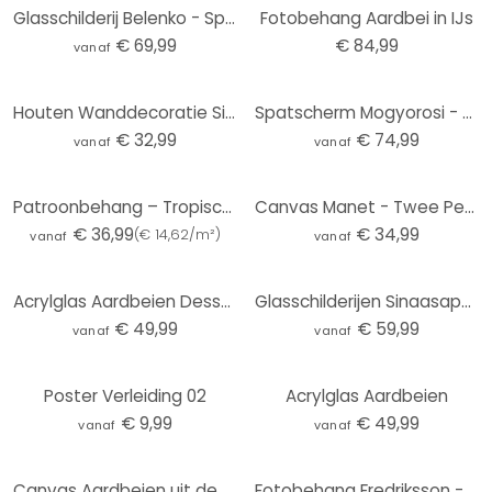
Glasschilderij Belenko - Splashing Lemonade
Fotobehang Aardbei in IJs
€ 69,99
€ 84,99
vanaf
Houten Wanddecoratie Siciliaanse citroenen - EMELIEmaria
Spatscherm Mogyorosi - Splashing Fruit
€ 32,99
€ 74,99
vanaf
vanaf
Patroonbehang – Tropische Ananassen
Canvas Manet - Twee Peren
€ 36,99
€ 34,99
(
€ 14,62/m²
)
vanaf
vanaf
Acrylglas Aardbeien Dessert
Glasschilderijen Sinaasappels - Rond
€ 49,99
€ 59,99
vanaf
vanaf
Poster Verleiding 02
Acrylglas Aardbeien
€ 9,99
€ 49,99
vanaf
vanaf
Canvas Aardbeien uit de tuin
Fotobehang Fredriksson - Perfect Pears