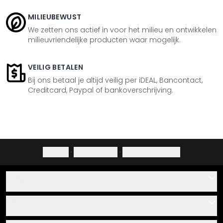
MILIEUBEWUST
We zetten ons actief in voor het milieu en ontwikkelen
milieuvriendelijke producten waar mogelijk.
VEILIG BETALEN
Bij ons betaal je altijd veilig per iDEAL, Bancontact,
Creditcard, Paypal of bankoverschrijving.
Colofon
·
Privacybeleid
·
Herroepingsrecht
Hulp
Contact
Service
Over ons