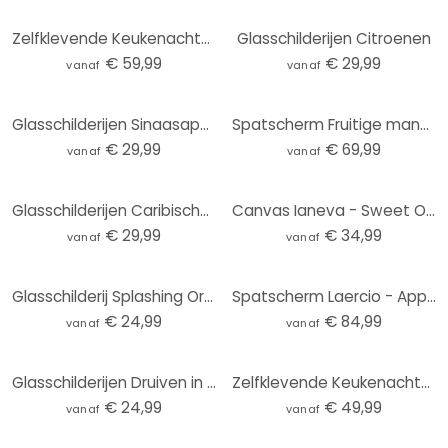
Zelfklevende Keukenachterwand Fredriksson - Bonte Peren
Glasschilderijen Citroenen
€ 59,99
€ 29,99
vanaf
vanaf
Glasschilderijen Sinaasappels
Spatscherm Fruitige mandarijnen - UN Designs
€ 29,99
€ 69,99
vanaf
vanaf
Glasschilderijen Caribische Kokosnoot
Canvas Ianeva - Sweet Orange - Panorama
€ 29,99
€ 34,99
vanaf
vanaf
Glasschilderij Splashing Orange - Vierkant
Spatscherm Laercio - Apple Crumble - Panorama
€ 24,99
€ 84,99
vanaf
vanaf
Glasschilderijen Druiven in Toscane
Zelfklevende Keukenachterwand Verfrissend Fruit
€ 24,99
€ 49,99
vanaf
vanaf