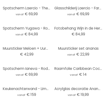
Spatscherm Laercio - The lonely one
Glasschilderij Laercio - Farmers Lemons
€ 69,99
€ 69,99
vanaf
vanaf
Spatscherm Yugawa - Rode Vruchten
Fotobehang Wijn in de Herfst
€ 84,99
€ 84,99
vanaf
Muursticker Meloen + Uurwerk
Muursticker set ananas
€ 42,99
€ 22,99
vanaf
Spatscherm Ianeva - Rode Appels
Raamfolie Caribbean Coconut – vierkant
€ 69,99
€ 14
vanaf
vanaf
Keukenachterwand - Limonade Rececpt
Acrylglas decoratie Ananas
€ 159
€ 19,99
vanaf
vanaf