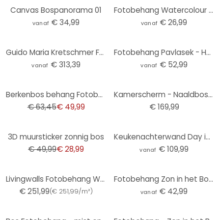
Canvas Bospanorama 01
Fotobehang Watercolour Forest
€ 34,99
€ 26,99
vanaf
vanaf
Guido Maria Kretschmer Fotobehang Art Edition Avec Plaisir
Fotobehang Pavlasek - Hoog in de Groene Bomen
€ 313,39
€ 52,99
vanaf
vanaf
-21%
Berkenbos behang Fotobehang wit, groen,Bloemen 2,70 x 1,59 m
Kamerscherm - Naaldbos , 5-delig - 225x172 cm
€ 63,45
€ 49,99
€ 169,99
-42%
3D muursticker zonnig bos
Keukenachterwand Day in the Forest
€ 49,99
€ 28,99
€ 109,99
vanaf
Livingwalls Fotobehang Walls by Patel 3 In the Bamboo
Fotobehang Zon in het Bos - blauw
€ 251,99
€ 42,99
(
€ 251,99/m²
)
vanaf