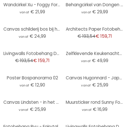
Wandcirkel Xu - Foggy Forest
Behangcirkel van Dongen - Frosted Forest - vliesbehang/zelfklevend vliesbehang
€ 21,99
€ 29,99
vanaf
vanaf
-17%
Canvas schilderij bos bij het meer in beige mist - Ms Tiff
Architects Paper Fotobehang Atelier 47 Aquarelle Forest
€ 24,99
€ 193,54
€ 159,71
vanaf
-17%
Livingwalls Fotobehang Designwalls Foggy Fir Trees
Zelfklevende Keukenachterwand Bomen in het Bos
€ 193,54
€ 159,71
€ 49,99
vanaf
Poster Bospanorama 02
Canvas Hugonnard - Japanese Forest
€ 12,90
€ 25,99
vanaf
vanaf
Canvas Lindsten - in het bos
Muursticker rond Sunny Forest
€ 25,99
€ 16,99
vanaf
vanaf
-17%
Fotobehang Ryu - Fairytale Forest
Livingwalls Fotobehang Designwalls Forest Walk