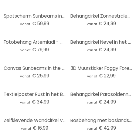
Spatscherm Sunbeams in the Forest
Behangcirkel Zonnestralen in het Bos - vliesbehang/zelfklevend vliesbehang
€ 59,99
€ 24,99
vanaf
vanaf
Fotobehang Artemiadi - Magical Moments
Behangcirkel Nevel in het Bos - vliesbehang/zelfklevend vliesbehang
€ 79,99
€ 24,99
vanaf
vanaf
Canvas Sunbeams in the Forest
3D Muursticker Foggy Forest
€ 25,99
€ 22,99
vanaf
vanaf
Textielposter Rust in het Bos
Behangcirkel Parasoldennen in Italiaans Landschap - Sepia - vliesbehang/zelfklevend vliesbehang
€ 34,99
€ 24,99
vanaf
vanaf
Zelfklevende Wandcirkel Voogd - Parasoldennen in Italiaans Landschap
Bosbehang met boslandschap in beige - Ms Tiff
€ 16,99
€ 42,99
vanaf
vanaf