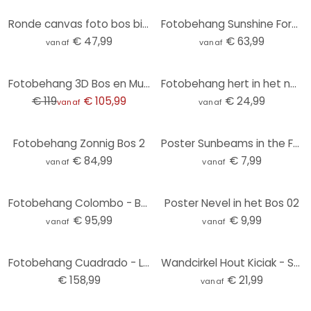
Ronde canvas foto bos bij zonsopkomst
Fotobehang Sunshine Forest
€ 47,99
€ 63,99
vanaf
vanaf
-11%
Fotobehang 3D Bos en Muur
Fotobehang hert in het nevelwoud - Ms Tiff - rond - zelfklevend/niet-geweven
€ 119
€ 105,99
€ 24,99
vanaf
vanaf
Fotobehang Zonnig Bos 2
Poster Sunbeams in the Forest
€ 84,99
€ 7,99
vanaf
vanaf
Fotobehang Colombo - Bamboegrot in Japan
Poster Nevel in het Bos 02
€ 95,99
€ 9,99
vanaf
vanaf
Fotobehang Cuadrado - Light
Wandcirkel Hout Kiciak - Sprookjesbos
€ 158,99
€ 21,99
vanaf