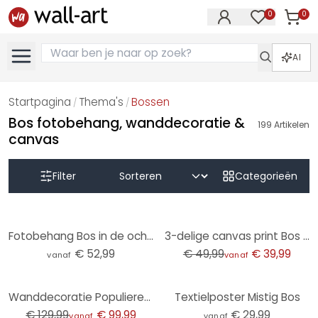
0
0
Artike
Artikelen in 
AI
Startpagina
Thema's
Bossen
/
/
Bos fotobehang, wanddecoratie &
199
Artikelen
canvas
Filter
Categorieën
-20%
Fotobehang Bos in de ochtendmist - Maier
3-delige canvas print Bos Bomen Natuur
€ 52,99
€ 49,99
€ 39,99
vanaf
vanaf
-23%
Wanddecoratie Populierenhout Berkenbomen
Textielposter Mistig Bos
€ 129,99
€ 99,99
€ 29,99
vanaf
vanaf