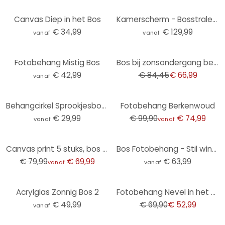
Canvas Diep in het Bos
Kamerscherm - Bosstralen, 3-delig
€ 34,99
€ 129,99
vanaf
vanaf
-21%
Fotobehang Mistig Bos
Bos bij zonsondergang behang Fotobehang Groen,Bloem 2,70 x 2,12 m
€ 42,99
€ 84,45
€ 66,99
vanaf
-25%
Behangcirkel Sprookjesbos - Kiciak - vliesbehang/zelfklevend vliesbehang
Fotobehang Berkenwoud
€ 29,99
€ 99,90
€ 74,99
vanaf
vanaf
-13%
Canvas print 5 stuks, bos bomen natuur
Bos Fotobehang - Stil winterbos - Böhmer
€ 79,99
€ 69,99
€ 63,99
vanaf
vanaf
-24%
Acrylglas Zonnig Bos 2
Fotobehang Nevel in het bos
€ 49,99
€ 69,90
€ 52,99
vanaf