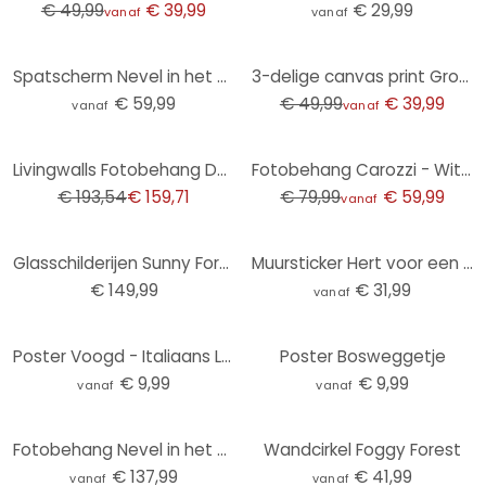
€ 49,99
€ 39,99
€ 29,99
vanaf
vanaf
-20%
Spatscherm Nevel in het Bos 02
3-delige canvas print Groene Woud Natuur
€ 59,99
€ 49,99
€ 39,99
vanaf
vanaf
-17%
-25%
Livingwalls Fotobehang Designwalls Forest Light
Fotobehang Carozzi - Wit Berkenbos met Rode Bladeren - Japandi Stijl
€ 193,54
€ 159,71
€ 79,99
€ 59,99
vanaf
Glasschilderijen Sunny Forest - 3-delig
Muursticker Hert voor een berglandschap
€ 149,99
€ 31,99
vanaf
Poster Voogd - Italiaans Landschap met Parasoldennen
Poster Bosweggetje
€ 9,99
€ 9,99
vanaf
vanaf
Fotobehang Nevel in het Herfstbos
Wandcirkel Foggy Forest
€ 137,99
€ 41,99
vanaf
vanaf