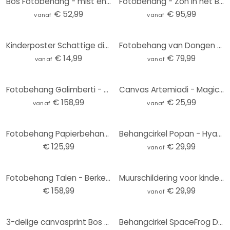
Bos Fotobehang - mist en licht in een herfstbos - Maier
Fotobehang - Zon in het Berkenbos
€ 52,99
€ 95,99
vanaf
vanaf
Kinderposter Schattige dieren in het hart van het bos - Oliver Robins
Fotobehang van Dongen - Frosted Forest
€ 14,99
€ 79,99
vanaf
vanaf
Fotobehang Galimberti - Winter Fog
Canvas Artemiadi - Magical Moments
€ 158,99
€ 25,99
vanaf
vanaf
Fotobehang Papierbehang Sunday
Behangcirkel Popan - Hyacinthen - vliesbehang/zelfklevend vliesbehang
€ 125,99
€ 29,99
vanaf
Fotobehang Talen - Berkenbos (432x260 cm)
Muurschildering voor kinderkamer - Kleurrijke dinosaurussen in het oerbos - Bonne Müller - Rond - vl
€ 158,99
€ 29,99
vanaf
-20%
3-delige canvasprint Bos Bomen Zonnestralen
Behangcirkel SpaceFrog Designs - Mistig Bos - vliesbehang/zelfklevend vliesbehang