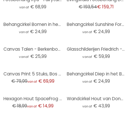
€ 68,99
€ 193,54
€ 159,71
vanaf
Behangcirkel Bomen in het Bos - vliesbehang/zelfklevend vliesbehang
Behangcirkel Sunshine Forest - vliesbehang/zelfklevend vliesbehang
€ 24,99
€ 24,99
vanaf
vanaf
Canvas Talen - Berkenbos (zwart-wit)
Glasschilderijen Friedrich - De Morgen
€ 25,99
€ 59,99
vanaf
vanaf
-13%
Canvas Print 5 Stuks, Bos Weg Bomen Natuur
Behangcirkel Diep in het Bos - vliesbehang/zelfklevend vliesbehang
€ 79,99
€ 69,99
€ 24,99
vanaf
vanaf
-21%
Hexagon Hout SpaceFrog Designs - Nevel in het Bos
Wandcirkel Hout van Dongen - Frosted Forest
€ 18,99
€ 14,99
€ 43,99
vanaf
vanaf