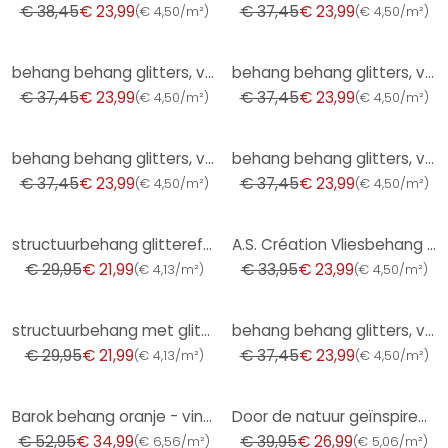
€ 38,45
€ 23,99
€ 37,45
€ 23,99
(
€ 4,50/m²
)
(
€ 4,50/m²
)
-36%
-36%
behang behang glitters, vliesbehang Fashion for Walls 4 van Guido Maria Kretschmer goud
behang behang glitters, vliesbehang Fashion for Walls 4 by Guido Maria Kretschmer beige
€ 37,45
€ 23,99
€ 37,45
€ 23,99
(
€ 4,50/m²
)
(
€ 4,50/m²
)
-36%
-36%
behang behang glitters, vliesbehang Fashion for Walls 4 van Guido Maria Kretschmer beige
behang behang glitters, vliesbehang Fashion for Walls 4 van Guido Maria Kretschmer paars
€ 37,45
€ 23,99
€ 37,45
€ 23,99
(
€ 4,50/m²
)
(
€ 4,50/m²
)
-27%
-29%
structuurbehang glittereffect roze zilver - effen structuurbehang - vliesbehang
A.S. Création Vliesbehang met Glitter Memory 3
€ 29,95
€ 21,99
€ 33,95
€ 23,99
(
€ 4,13/m²
)
(
€ 4,50/m²
)
-27%
-36%
structuurbehang met glittereffect groen - effen structuurbehang - vliesbehang
behang behang glitters, vliesbehang Fashion for Walls 4 van Guido Maria Kretschmer paars
€ 29,95
€ 21,99
€ 37,45
€ 23,99
(
€ 4,13/m²
)
(
€ 4,50/m²
)
-34%
-32%
Barok behang oranje - vintage klassiek vliesbehang met ornamenten
Door de natuur geïnspireerd plantenpatroon crème-beige behang - vliesbehang
€ 52,95
€ 34,99
€ 39,95
€ 26,99
(
€ 6,56/m²
)
(
€ 5,06/m²
)