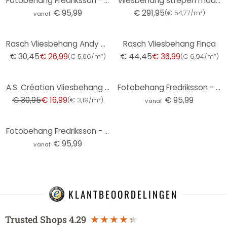
Fotobehang Fredriksson - Hexagons - Blue & Gold
Vliesbehang strepen modern in roze-bruin - Papis Loveday
€ 95,99
€ 291,95
(
€ 54,77/m²
)
vanaf
-11%
-17%
Rasch Vliesbehang Andy Wand
Rasch Vliesbehang Finca
€ 30,45
€ 26,99
€ 44,45
€ 36,99
(
€ 5,06/m²
)
(
€ 6,94/m²
)
-45%
A.S. Création Vliesbehang Attractive
Fotobehang Fredriksson - Golden Geometry
€ 30,95
€ 16,99
€ 95,99
(
€ 3,19/m²
)
vanaf
Fotobehang Fredriksson - Blue Winter Sky
€ 95,99
vanaf
KLANTBEOORDELINGEN
Trusted Shops
4.29