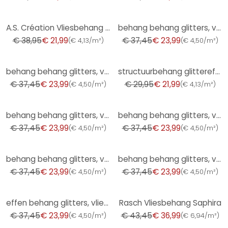
-44%
-36%
A.S. Création Vliesbehang Pop Style - Art Deco
behang behang glitters, vliesbehang Fashion for Walls 4 van Guido Maria Kretschmer brons
€ 38,95
€ 21,99
€ 37,45
€ 23,99
(
€ 4,13/m²
)
(
€ 4,50/m²
)
-36%
-27%
behang behang glitters, vliesbehang Fashion for Walls 4 van Guido Maria Kretschmer beige
structuurbehang glittereffect crèmegrijs - peel & stick behang met structuur - vliesbehang
€ 37,45
€ 23,99
€ 29,95
€ 21,99
(
€ 4,50/m²
)
(
€ 4,13/m²
)
-36%
-36%
behang behang glitters, vliesbehang Fashion for Walls 4 by Guido Maria Kretschmer grijs
behang behang glitters, vliesbehang Fashion for Walls 4 van Guido Maria Kretschmer grijs
€ 37,45
€ 23,99
€ 37,45
€ 23,99
(
€ 4,50/m²
)
(
€ 4,50/m²
)
-36%
-36%
behang behang glitters, vliesbehang Fashion for Walls 4 by Guido Maria Kretschmer turquoise
behang behang glitters, vliesbehang Fashion for Walls 4 by Guido Maria Kretschmer brons
€ 37,45
€ 23,99
€ 37,45
€ 23,99
(
€ 4,50/m²
)
(
€ 4,50/m²
)
-36%
-15%
effen behang glitters, vliesbehang Fashion for Walls 4 by Guido Maria Kretschmer wit
Rasch Vliesbehang Saphira
€ 37,45
€ 23,99
€ 43,45
€ 36,99
(
€ 4,50/m²
)
(
€ 6,94/m²
)