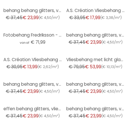
-36%
-47%
behang behang glitters, vliesbehang Fashion for Walls 4 by Guido Maria Kretschmer zwart
A.S. Création Vliesbehang Attractive
€ 37,45
€ 23,99
€ 33,95
€ 17,99
(
€ 4,50/m²
)
(
€ 3,38/m²
)
-36%
Fotobehang Fredriksson - Blue & White Hexagons
behang behang glitters, vliesbehang Fashion for Walls 4 van Guido Maria Kretschmer zilver
€ 71,99
€ 37,45
€ 23,99
(
€ 4,50/m²
)
vanaf
-55%
-32%
A.S. Création Vliesbehang Attractive
Vliesbehang met licht glanzende beige effen structuur van Harald Glööckler
€ 30,95
€ 13,99
€ 79,95
€ 53,99
(
€ 2,62/m²
)
(
€ 10,13/m²
)
-36%
-36%
behang behang glitters, vliesbehang Fashion for Walls 4 van Guido Maria Kretschmer grijs
behang behang glitters, vliesbehang Fashion for Walls 4 van Guido Maria Kretschmer zwart
€ 37,45
€ 23,99
€ 37,45
€ 23,99
(
€ 4,50/m²
)
(
€ 4,50/m²
)
-36%
-36%
effen behang glitters, vliesbehang Fashion for Walls 4 van Guido Maria Kretschmer crème
behang behang glitters, vliesbehang Fashion for Walls 4 van Guido Maria Kretschmer grijs
€ 37,45
€ 23,99
€ 37,45
€ 23,99
(
€ 4,50/m²
)
(
€ 4,50/m²
)