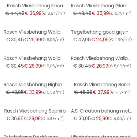
-17%
-17%
Rasch Vliesbehang Finca
Rasch Vliesbehang Glam crème, zilver glitter
€ 44,45
€ 36,99
€ 43,45
€ 35,99
(
€ 6,94/m²
)
(
€ 6,75/m²
)
-11%
-42%
Rasch Vliesbehang Wallpaper
Tegelbehang goud grijs - behang in tegeloptiek - vliesbehang woonkamer keuken
€ 30,45
€ 26,99
€ 42,95
€ 24,99
(
€ 5,06/m²
)
(
€ 4,69/m²
)
-11%
-11%
Rasch Vliesbehang Wallpaper
Rasch Vliesbehang Wallpaper
€ 30,45
€ 26,99
€ 30,45
€ 26,99
(
€ 5,06/m²
)
(
€ 5,06/m²
)
-17%
-17%
Rasch Vliesbehang Highlands Roodbruin
Rasch Vliesbehang Berlin
€ 40,95
€ 33,99
€ 45,95
€ 37,99
(
€ 6,38/m²
)
(
€ 7,13/m²
)
-19%
-13%
Rasch Vliesbehang Saphira
A.S. Création behang met glitters Bling Bling zwart, wit
€ 36,95
€ 29,99
€ 30,95
€ 26,99
(
€ 5,63/m²
)
(
€ 5,06/m²
)