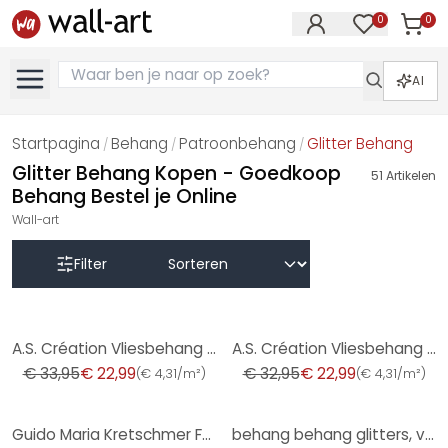
0
0
Artike
Artikelen in 
AI
Startpagina
Behang
Patroonbehang
Glitter Behang
/
/
/
Glitter Behang Kopen - Goedkoop
51
Artikelen
Behang Bestel je Online
Wall-art
Filter
-32%
-30%
A.S. Création Vliesbehang met Glitter Memory 3
A.S. Création Vliesbehang met Glitter Memory 3
€ 33,95
€ 22,99
€ 32,95
€ 22,99
(
€ 4,31/m²
)
(
€ 4,31/m²
)
-38%
-36%
Guido Maria Kretschmer Fashion Vliesbehang
behang behang glitters, vliesbehang Fashion for Walls 4 van Guido Maria Kretschmer groen