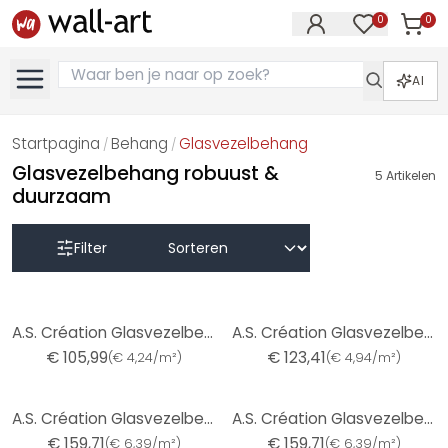
0
0
Artike
Artikelen in 
AI
Startpagina
Behang
Glasvezelbehang
/
/
Glasvezelbehang robuust &
5
Artikelen
duurzaam
Filter
A.S. Création Glasvezelbehang - Krasbestendig
A.S. Création Glasvezelbehang - Krasbestendig
€ 105,99
€ 123,41
(
€ 4,24/m²
)
(
€ 4,94/m²
)
A.S. Création Glasvezelbehang - Krasbestendig
A.S. Création Glasvezelbehang - Krasbestendig
€ 159,71
€ 159,71
(
€ 6,39/m²
)
(
€ 6,39/m²
)