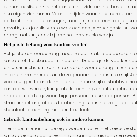
kunnen beslissen - is het aan elk individu om het beste te m
hun eigen vier muren. Vooral in tijden waarin de trend is om 
op kantoor door te brengen, moet je je daar echt op je gema
geval is, kun je zelfs van je werk een beetje meer genieten,
draagt natuurlijk ook bij aan het individuele welzijn.
Het juiste behang voor kantoor vinden
Het juiste kantoorbehang moet natuurlijk altijd de gekozen 
kantoor of thuiskantoor is ingericht. Dus als je de voorkeur
en futuristische stijl, kun je ook kiezen voor behang in een b
inrichten met meubels in de zogenaamde industriële stijl. Aan
voorkeur geeft aan de moderne landhuisstijl of shabby chic e
kantoor wilt werken, kun je allerlei behangvarianten gebruike
mode zijn of die gewoon bij je persoonlijke smaak passen. 
structuurbehang of zelfs fotobehang is dus net zo goed de
steenlook of behang met een houtlook.
Gebruik kantoorbehang ook in andere kamers
Hier moet meteen bij gezegd worden dat er niet zoiets bes
kantoorbehang dat alleen in kantoren of thuiskantoren gebr