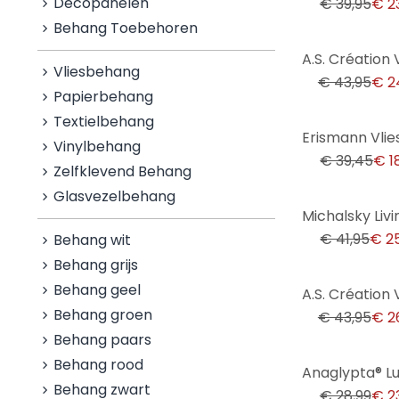
Decopanelen
€ 39,95
€ 2
Behang Toebehoren
-43%
Vliesbehang
€ 43,95
€ 2
Papierbehang
Textielbehang
-52%
Vinylbehang
€ 39,45
€ 1
Zelfklevend Behang
Glasvezelbehang
-38%
€ 41,95
€ 2
Behang wit
Behang grijs
-39%
Behang geel
Behang groen
€ 43,95
€ 2
Behang paars
Behang rood
-17%
Behang zwart
€ 28,99
€ 2