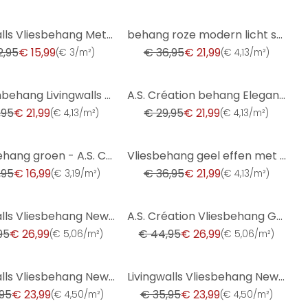
-40%
Livingwalls Vliesbehang Metropolitan Stories
behang roze modern licht structuur van A.S. Creation effen vliesbehang
2,95
€ 15,99
€ 36,95
€ 21,99
(
€ 3/m²
)
(
€ 4,13/m²
)
-27%
Patroonbehang Livingwalls Flock 4 Zwartgrijs, Grafietgrijs
A.S. Création behang Elegance 3 zwart, wit
,95
€ 21,99
€ 29,95
€ 21,99
(
€ 4,13/m²
)
(
€ 4,13/m²
)
-40%
Effen behang groen - A.S. Création
Vliesbehang geel effen met lichte textielstructuur van A.S. Creation
,95
€ 16,99
€ 36,95
€ 21,99
(
€ 3,19/m²
)
(
€ 4,13/m²
)
-40%
Livingwalls Vliesbehang New Walls - Cosy & Relax
A.S. Création Vliesbehang Greenery
95
€ 26,99
€ 44,95
€ 26,99
(
€ 5,06/m²
)
(
€ 5,06/m²
)
-33%
Livingwalls Vliesbehang New Walls - 50's Glam Art Deco
Livingwalls Vliesbehang New Walls - Cosy & Relax
95
€ 23,99
€ 35,95
€ 23,99
(
€ 4,50/m²
)
(
€ 4,50/m²
)