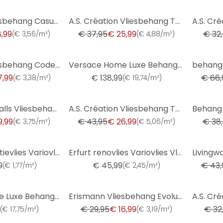
-32%
-30%
Erismann Vliesbehang Casual Chic Crème
A.S. Création Vliesbehang The BOS - Battle of Style Bloemetjesbehang Crème, Goud, Beige
8,99
€ 37,95
€ 25,99
€ 32
(
€ 3,56/m²
)
(
€ 4,88/m²
)
-57%
Erismann Vliesbehang Code Nature Beige
Versace Home Luxe Behang Bloemen Beige Bruin
7,99
€ 138,99
€ 66,
(
€ 3,38/m²
)
(
€ 19,74/m²
)
-39%
-54%
Fashion for Walls Vliesbehang Guido Maria Kretschmer
A.S. Création Vliesbehang The BOS - Battle of Style Baksteen Look Grijs, Wit
9,99
€ 43,95
€ 26,99
€ 38
(
€ 3,75/m²
)
(
€ 5,06/m²
)
-16%
Erfurt Renovatievlies Variovlies Flat 150 gr m2 (4 rollen)
Erfurt renovlies Variovlies Vlak 150 g/m² 25x0,75 m
9
€ 45,99
€ 43,
(
€ 1,77/m²
)
(
€ 2,45/m²
)
-43%
-33%
Versace Home Luxe Behang Medusa Hoofd Blauw Zwart
Erismann Vliesbehang Evolution Grijs
€ 29,95
€ 16,99
€ 32
(
€ 17,75/m²
)
(
€ 3,19/m²
)