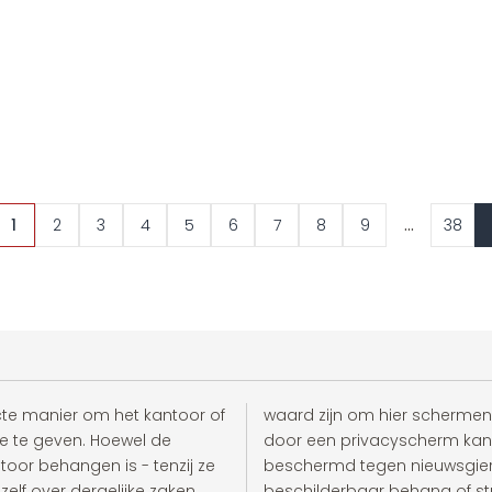
...
1
2
3
4
5
6
7
8
9
38
cte manier om het kantoor of
waard zijn om hier schermen t
je te geven. Hoewel de
door een privacyscherm kan
oor behangen is - tenzij ze
beschermd tegen nieuwsgieri
zelf over dergelijke zaken
beschilderbaar behang of str