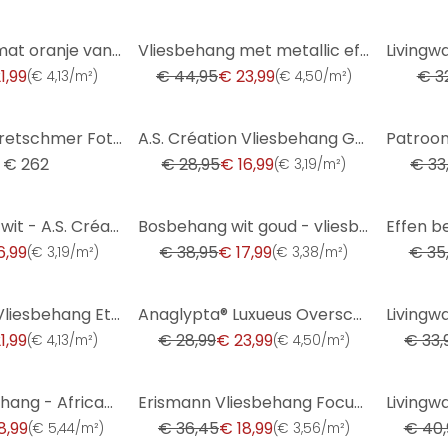
-47%
-51%
Vliesbehang mat oranje van A.S. Creation licht structuurbehang
Vliesbehang met metallic effect in groen effen structuurbehang design
1,99
€ 44,95
€ 23,99
€ 3
(
€ 4,13/m²
)
(
€ 4,50/m²
)
-41%
-35%
Guido Maria Kretschmer Fotobehang Art Edition Beige Flowers
A.S. Création Vliesbehang Greenery
€ 262
€ 28,95
€ 16,99
€ 33
(
€ 3,19/m²
)
-54%
-53%
Effen behang wit - A.S. Création
Bosbehang wit goud - vliesbehang natuur A.S. Création
6,99
€ 38,95
€ 17,99
€ 35
(
€ 3,19/m²
)
(
€ 3,38/m²
)
-17%
-21%
A.S. Création Vliesbehang Ethnic Origin
Anaglypta® Luxueus Overschilderbaar Behang
1,99
€ 28,99
€ 23,99
€ 33,
(
€ 4,13/m²
)
(
€ 4,50/m²
)
-48%
-41%
Rasch Vliesbehang - African Queen III
Erismann Vliesbehang Focus Crème
8,99
€ 36,45
€ 18,99
€ 40,
(
€ 5,44/m²
)
(
€ 3,56/m²
)