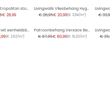
-22%
-26%
Livingwalls Metropolitan stories THE WALL vogel behang
Livingwalls Vliesbehang Hygge
5
€ 28,99
€ 26,95
€ 20,99
€ 33,
(
€ 3,94/m²
)
-8%
-14%
behang effen wit eenheidsbehang beschilderbaar structuur
Patroonbehang Versace Behang Greek Metallic, Zwart
3,99
€ 87,95
€ 80,99
€ 35
(
€ 2,62/m²
)
(
€ 15,20/m²
)