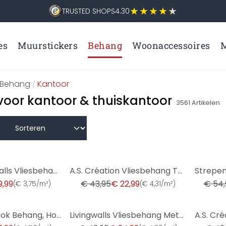
TRUSTED SHOPS
4.30
es
Muurstickers
Behang
Woonaccessoires
M
Behang
Kantoor
/
oor kantoor & thuiskantoor
3561
Artikelen
-48%
-56%
Fashion for Walls Vliesbehang Guido Maria Kretschmer
A.S. Création Vliesbehang The BOS - Battle of Style Baksteen Look Bruin, Beige, Grijs
9,99
€ 43,95
€ 22,99
€ 54,
(
€ 3,75/m²
)
(
€ 4,31/m²
)
-43%
-48%
3D Lamellenlook Behang, Houtlook Vliesbehang van A.S. Creation, Beige, Zwart, Bruin
Livingwalls Vliesbehang Metropolitan Stories Barok St. Petersburg