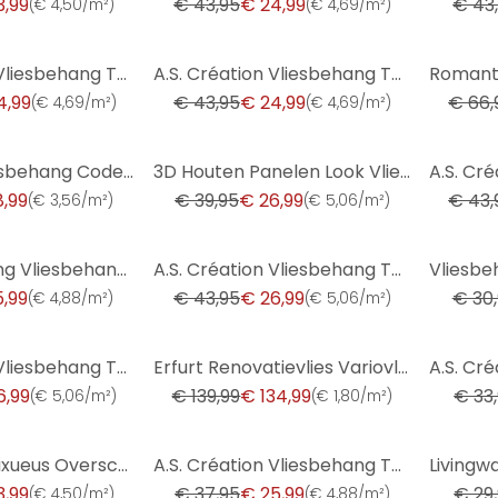
3,99
€ 43,95
€ 24,99
€ 43
(
€ 4,50/m²
)
(
€ 4,69/m²
)
-43%
-60%
A.S. Création Vliesbehang The BOS - Battle of Style Baksteen Look Rood, Oranje
A.S. Création Vliesbehang The BOS - Battle of Style Jungle Look Wit, Groen, Lila, Roze
4,99
€ 43,95
€ 24,99
€ 66,
(
€ 4,69/m²
)
(
€ 4,69/m²
)
-32%
-43%
Erismann Vliesbehang Code Nature Beige
3D Houten Panelen Look Vliesbehang, Scandinavisch Houtlook Behang van A.S. Creation, Bruin, Zwart
8,99
€ 39,95
€ 26,99
€ 43,
(
€ 3,56/m²
)
(
€ 5,06/m²
)
-39%
-42%
Michalsky Living Vliesbehang Dream Again
A.S. Création Vliesbehang The BOS - Battle of Style Jungle Look Wit, Groen, Rood, Beige
5,99
€ 43,95
€ 26,99
€ 30
(
€ 4,88/m²
)
(
€ 5,06/m²
)
-4%
-32%
A.S. Création Vliesbehang The BOS - Battle of Style - Bloemenbehang Wit, Zilver, Oranje
Erfurt Renovatievlies Variovlies Vlak 150 g/m² 25x0,75 m doos (4 rollen)
6,99
€ 139,99
€ 134,99
€ 33
(
€ 5,06/m²
)
(
€ 1,80/m²
)
-32%
-23%
Anaglypta® Luxueus Overschilderbaar Behang
A.S. Création Vliesbehang The BOS - Battle of Style Rood, Goud, Metallic
3,99
€ 37,95
€ 25,99
€ 29
(
€ 4,50/m²
)
(
€ 4,88/m²
)