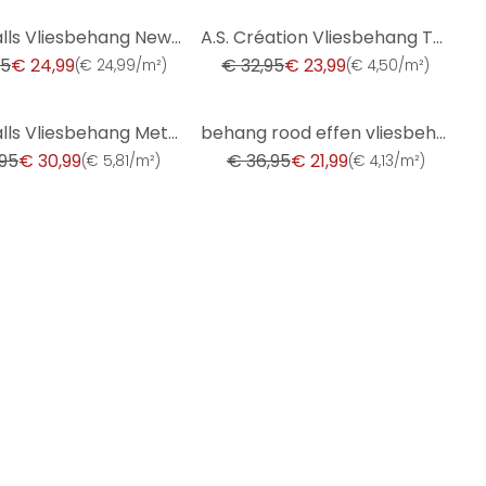
-27%
Livingwalls Vliesbehang New Walls - Cosy & Relax
A.S. Création Vliesbehang The BOS - Battle of Style Structuurbehang Crème, Wit
95
€ 24,99
€ 32,95
€ 23,99
(
€ 24,99/m²
)
(
€ 4,50/m²
)
-40%
Livingwalls Vliesbehang Metropolitan Stories
behang rood effen vliesbehang van A.S. Creation licht gestructureerd mat
,95
€ 30,99
€ 36,95
€ 21,99
(
€ 5,81/m²
)
(
€ 4,13/m²
)