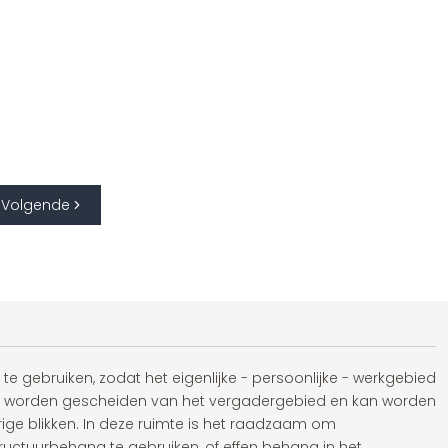
Volgende
e gebruiken, zodat het eigenlijke - persoonlijke - werkgebied
 worden gescheiden van het vergadergebied en kan worden
ge blikken. In deze ruimte is het raadzaam om
uctuurbehang te gebruiken, of effen behang in het