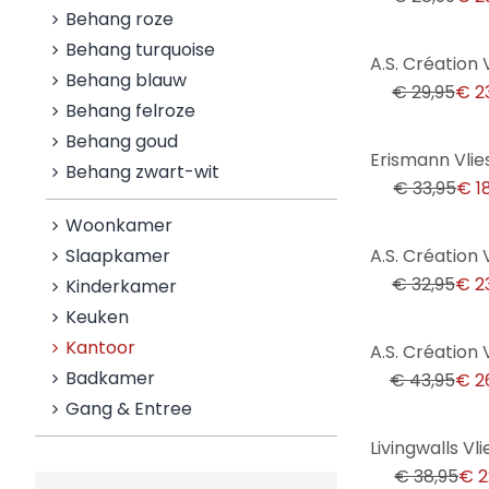
Behang roze
Behang turquoise
-20%
Behang blauw
€ 29,95
€ 2
Behang felroze
Behang goud
-44%
Behang zwart-wit
€ 33,95
€ 1
Woonkamer
-27%
Slaapkamer
€ 32,95
€ 2
Kinderkamer
Keuken
-39%
Kantoor
Badkamer
€ 43,95
€ 2
Gang & Entree
-41%
€ 38,95
€ 2