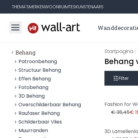
THEMA'S
MERKEN
WOONRUIMTES
KUNSTENAARS
Wanddecorati
Startpagina
Behang
/
Behang v
Patroonbehang
Structuur Behang
Effen Behang
Filter
Fotobehang
3D Behang
-48%
Overschilderbaar Behang
€ 38,45
€ 1
Raufaser Behang
Schilderbaar Vlies
-40%
Muurranden