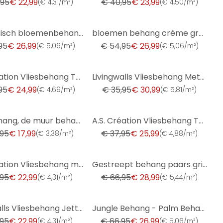
,95
€ 22,99
€ 40,95
€ 23,99
(
€ 4,31/m²
)
(
€ 4,50/m²
)
-51%
Romantisch bloemenbehang duurzaam vliesbehang Floral by A.S. Création Rosa Orange 386363
bloemen behang crème groen - vliesbehang landelijke stijl A.S. Création - mat en licht gestructureer
95
€ 26,99
€ 54,95
€ 26,99
(
€ 5,06/m²
)
(
€ 5,06/m²
)
-14%
A.S. Création Vliesbehang The BOS - Battle of Style Jungle Look Petrol, Blauw, Geel, Groen
Livingwalls Vliesbehang Metropolitan Stories
95
€ 24,99
€ 35,95
€ 30,99
(
€ 4,69/m²
)
(
€ 5,81/m²
)
-32%
Vliesbehang, de muur behangen La Terrasse groen
A.S. Création Vliesbehang The BOS - Battle of Style Bloemetjesbehang Blauw, Goud, Petrol
,95
€ 17,99
€ 37,95
€ 25,99
(
€ 3,38/m²
)
(
€ 4,88/m²
)
-57%
A.S. Création Vliesbehang met Glitter Memory 3
Gestreept behang paars grijs PVC-vrij - vliesbehang gestreept van A.S. Création 386654
,95
€ 22,99
€ 66,95
€ 28,99
(
€ 4,31/m²
)
(
€ 5,44/m²
)
-60%
Livingwalls Vliesbehang Jette Joop 5 - Glitter Behang
Jungle Behang - Palm Behang van A.S. Création Donkergrijs Beige 386383
,95
€ 22,99
€ 66,95
€ 26,99
(
€ 4,31/m²
)
(
€ 5,06/m²
)