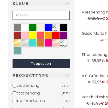
KLEUR
-40%
€ 36,95
€ 2
grijs
wit
groen
Beige
blauw
meerkleurig
zwart
bruin
lichtroze
geel
crème
oranje
rood
paars
vanaf
goud
zilver
turquoise
brons
roze
koper
zwart-wit
Mint
-53%
€ 35,95
€ 1
Toepassen
-33%
PRODUCTTYPE
€ 32,95
€ 2
vliesbehang
(
2970
)
fotobehang
(
1577
)
-34%
luxe producten
(
597
)
€ 43,95
€ 2