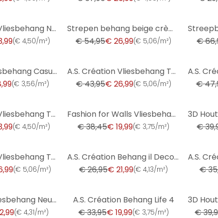
-51%
-57%
A.S. Création Vliesbehang New Strepen Behang
Strepen behang beige crème - vliesbehang kunst A.S. Création - mat en licht structuurloos
3,99
€ 54,95
€ 26,99
€ 66,
(
€ 4,50/m²
)
(
€ 5,06/m²
)
-39%
-44%
Erismann Vliesbehang Casual Chic Wit
A.S. Création Vliesbehang The BOS - Battle of Style - Bloemenbehang Oranje - Bruin - Grijs
8,99
€ 43,95
€ 26,99
€ 47,
(
€ 3,56/m²
)
(
€ 5,06/m²
)
-48%
-32%
A.S. Création Vliesbehang The BOS - Battle of Style Structuurbehang Terra, Oranje
Fashion for Walls Vliesbehang Guido Maria Kretschmer
3,99
€ 38,45
€ 19,99
€ 39,
(
€ 4,50/m²
)
(
€ 3,75/m²
)
-18%
-39%
A.S. Création Vliesbehang The BOS - Battle of Style Baksteen Look Grijs, Bruin
A.S. Création Behang il Decoro - Vliesbehang - Effen
6,99
€ 26,95
€ 21,99
€ 35
(
€ 5,06/m²
)
(
€ 4,13/m²
)
-41%
-32%
Livingwalls Vliesbehang Neue Bude 2.0 Baksteen Optiek
A.S. Création Behang Life 4
2,99
€ 33,95
€ 19,99
€ 39,
(
€ 4,31/m²
)
(
€ 3,75/m²
)