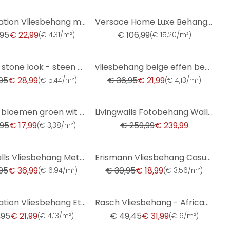
A.S. Création Vliesbehang met Glitter Memory 3
Versace Home Luxe Behang Effen Beige
,95
€ 22,99
€ 106,99
(
€ 4,31/m²
)
(
€ 15,20/m²
)
-40%
behang stone look - steen behang PVC-vrij van A.S. Création grijs wit 386371
vliesbehang beige effen behang van A.S. Creation modern licht getextureerd mat
95
€ 28,99
€ 36,95
€ 21,99
(
€ 5,44/m²
)
(
€ 4,13/m²
)
-8%
Behang bloemen groen wit - vliesbehang A.S. Création
Livingwalls Fotobehang Walls by Patel funky birds 3
,95
€ 17,99
€ 259,99
€ 239,99
(
€ 3,38/m²
)
-39%
Livingwalls Vliesbehang Metropolitan Stories Marmer Look
Erismann Vliesbehang Casual Chic Turquoise
95
€ 36,99
€ 30,95
€ 18,99
(
€ 6,94/m²
)
(
€ 3,56/m²
)
-35%
A.S. Création Vliesbehang Ethnic Origin
Rasch Vliesbehang - African Queen III
,95
€ 21,99
€ 49,45
€ 31,99
(
€ 4,13/m²
)
(
€ 6/m²
)