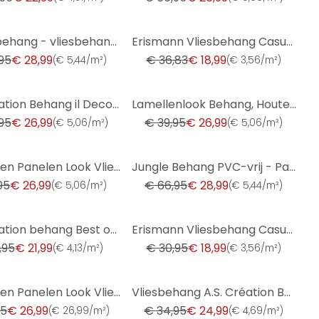
-48%
Streepbehang - vliesbehang country house by A.S. Création beige wit duurzaam 386652
Erismann Vliesbehang Casual Chic Blauw
95
€ 28,99
€ 36,83
€ 18,99
(
€ 5,44/m²
)
(
€ 3,56/m²
)
-32%
A.S. Création Behang il Decoro - Vintage
Lamellenlook Behang, Houten Panelen Look Vliesbehang van A.S. Création Bruin
95
€ 26,99
€ 39,95
€ 26,99
(
€ 5,06/m²
)
(
€ 5,06/m²
)
-57%
3D Houten Panelen Look Vliesbehang, Natuurlijk Houtlook Behang van A.S. Creation, Zwart
Jungle Behang PVC-vrij - Palm Tree Behang van A.S. Création Grijs Beige Wit 386384
95
€ 26,99
€ 66,95
€ 28,99
(
€ 5,06/m²
)
(
€ 5,44/m²
)
-39%
A.S. Création behang Best of Wood`n Stone 2nd Edition beige, creme
Erismann Vliesbehang Casual Chic Blauw
,95
€ 21,99
€ 30,95
€ 18,99
(
€ 4,13/m²
)
(
€ 3,56/m²
)
-28%
3D Houten Panelen Look Vliesbehang, Houtlook Behang van A.S. Creation, Grijs, Zwart
Vliesbehang A.S. Création Behang SALE
95
€ 26,99
€ 34,95
€ 24,99
(
€ 26,99/m²
)
(
€ 4,69/m²
)