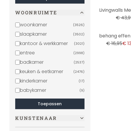
-34%
WOONRUIMTE
€ 43,9
woonkamer
(
3526
)
-17%
slaapkamer
(
3502
)
kantoor & werkkamer
€ 16,95
€ 1
(
3021
)
entree
(
2998
)
badkamer
(
2537
)
keuken & eetkamer
(
2476
)
kinderkamer
(
17
)
babykamer
(
9
)
Toepassen
KUNSTENAAR