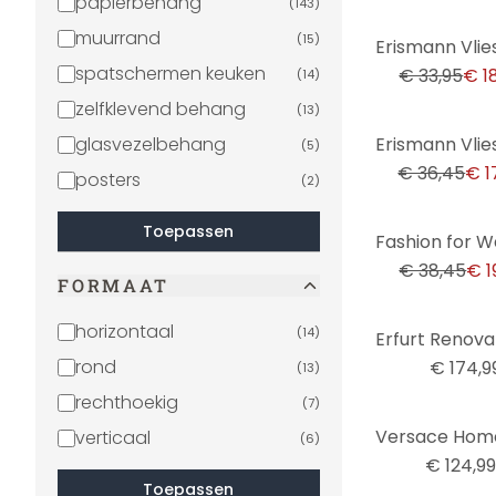
papierbehang
(
143
)
muurrand
-44%
(
15
)
spatschermen keuken
€ 33,95
€ 1
(
14
)
zelfklevend behang
(
13
)
-51%
glasvezelbehang
(
5
)
€ 36,45
€ 1
posters
(
2
)
Toepassen
-48%
€ 38,45
€ 1
FORMAAT
horizontaal
(
14
)
rond
€ 174,9
(
13
)
rechthoekig
(
7
)
verticaal
(
6
)
€ 124,99
Toepassen