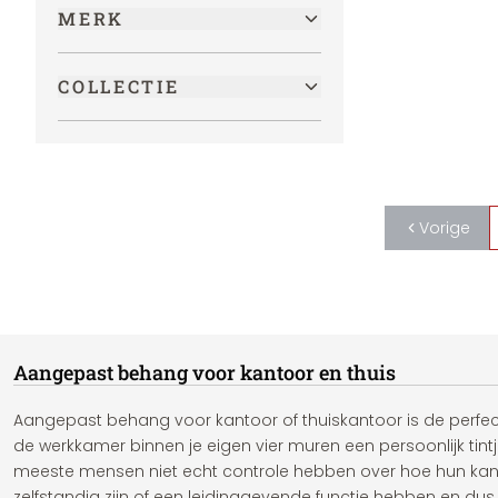
MERK
COLLECTIE
Vorige
Aangepast behang voor kantoor en thuis
Aangepast behang voor kantoor of thuiskantoor is de perfe
de werkkamer binnen je eigen vier muren een persoonlijk tint
meeste mensen niet echt controle hebben over hoe hun kant
zelfstandig zijn of een leidinggevende functie hebben en dus 