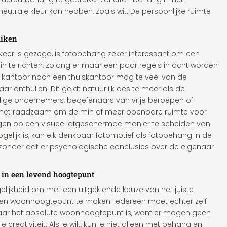
utrale kleur kan hebben, zoals wit. De persoonlijke ruimte
uiken
keer is gezegd, is fotobehang zeker interessant om een
in te richten, zolang er maar een paar regels in acht worden
kantoor noch een thuiskantoor mag te veel van de
ar onthullen. Dit geldt natuurlijk des te meer als de
dige ondernemers, beoefenaars van vrije beroepen of
 is het raadzaam om de min of meer openbare ruimte voor
gen op een visueel afgeschermde manier te scheiden van
ogelijk is, kan elk denkbaar fotomotief als fotobehang in de
 zonder dat er psychologische conclusies over de eigenaar
 in een levend hoogtepunt
gelijkheid om met een uitgekiende keuze van het juiste
n woonhoogtepunt te maken. Iedereen moet echter zelf
aar het absolute woonhoogtepunt is, want er mogen geen
 creativiteit. Als je wilt, kun je niet alleen met behang en