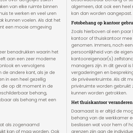
aken van elke ruimte binnen
algemeen, dat ook een heel ne
thuis te werken en veel uren
kan dan worden aangepast.
k kunnen voelen. Als dat het
Fotobehang op kantoor gebr
 want een mooie omgeving
Zoals hierboven al een paar 
kantoor of thuiskantoor mee 
genomen. Immers, noch een 
sfeer benadrukken waarin het
persoonlijkheid van de eigena
 geeft aan een zeer moderne
kantooreigenaar(s) zelfstan
etonlook en vervolgens
managers zijn. In dit geval
 de andere kant, als je de
vergaderingen en besprekin
n in een heel gezellig
de privéwerkruimte. Als dit m
n die op dit moment in de
privéruimte worden gebruikt
Beschilderbaar behang,
kunnen worden getrokken.
nkbaar als behang met een
Het thuiskantoor veranderen
Daarnaast is er altijd de mo
behang van de werkkamer ee
taat als zogenaamd
beslissen wat voor hem of h
uikt kan of mag worden. Ook
grenzen zijn aan de individuele