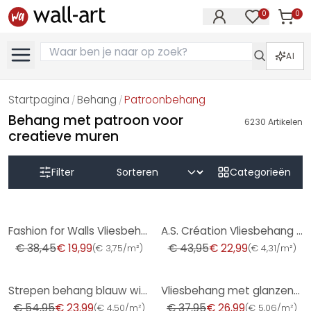
0
0
Artike
Artikelen in 
AI
Startpagina
Behang
Patroonbehang
/
/
Behang met patroon voor
6230
Artikelen
creatieve muren
Filter
Categorieën
-48%
-48%
Fashion for Walls Vliesbehang Guido Maria Kretschmer
A.S. Création Vliesbehang The BOS - Battle of Style Baksteen Look Bruin, Beige, Grijs
€ 38,45
€ 19,99
€ 43,95
€ 22,99
(
€ 3,75/m²
)
(
€ 4,31/m²
)
-56%
-29%
Strepen behang blauw wit - vliesbehang kunst A.S. Création - mat en licht gestructureerd
Vliesbehang met glanzende grove structuur groen betonlook
€ 54,95
€ 23,99
€ 37,95
€ 26,99
(
€ 4,50/m²
)
(
€ 5,06/m²
)