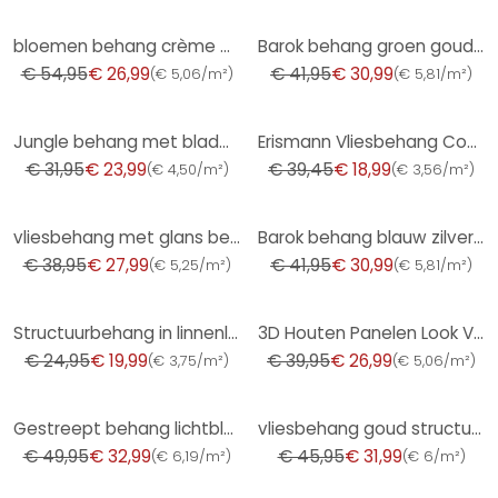
-51%
-26%
bloemen behang crème groen - vliesbehang landelijke stijl A.S. Création - mat en licht gestructureer
Barok behang groen goud - Vliesbehang met monster - elegant patroonbehang
€ 54,95
€ 26,99
€ 41,95
€ 30,99
(
€ 5,06/m²
)
(
€ 5,81/m²
)
-25%
-52%
Jungle behang met bladmotief beige bruin - exotisch Vliesbehang modern & elegant
Erismann Vliesbehang Code Nature Beige
€ 31,95
€ 23,99
€ 39,45
€ 18,99
(
€ 4,50/m²
)
(
€ 3,56/m²
)
-28%
-26%
vliesbehang met glans beige betonlook
Barok behang blauw zilver - Vliesbehang met Patroonbehang - glanzend Patroonbehang
€ 38,95
€ 27,99
€ 41,95
€ 30,99
(
€ 5,25/m²
)
(
€ 5,81/m²
)
-20%
-32%
Structuurbehang in linnenlook bruin - subtiel Vliesbehang modern & elegant
3D Houten Panelen Look Vliesbehang, Scandinavisch Houtlook Behang van A.S. Creation, Bruin, Zwart
€ 24,95
€ 19,99
€ 39,95
€ 26,99
(
€ 3,75/m²
)
(
€ 5,06/m²
)
-34%
-30%
Gestreept behang lichtblauw wit - Vliesbehang strepen voor kinderkamers & meer
vliesbehang goud structuur voor woonkamer slaapkamer behang marburg
€ 49,95
€ 32,99
€ 45,95
€ 31,99
(
€ 6,19/m²
)
(
€ 6/m²
)