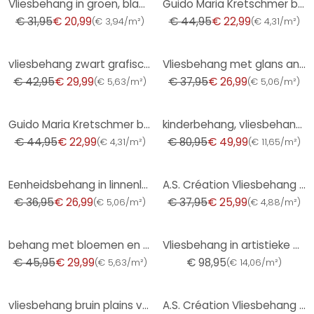
Vliesbehang in groen, bladmotief bladlook bloemige natuur
Guido Maria Kretschmer behang met bloemmotief Floral Glow Fashion for Walls 5 beige
€ 31,95
€ 20,99
€ 44,95
€ 22,99
(
€ 3,94/m²
)
(
€ 4,31/m²
)
-30%
-29%
vliesbehang zwart grafisch voor woonkamer slaapkamer behang marburg
Vliesbehang met glans antraciet betonlook
€ 42,95
€ 29,99
€ 37,95
€ 26,99
(
€ 5,63/m²
)
(
€ 5,06/m²
)
-49%
-38%
Guido Maria Kretschmer behang met bloemmotief Floral Glow Fashion for Walls 5 goud
kinderbehang, vliesbehang met illustratie Kids Walls wit, groen
€ 44,95
€ 22,99
€ 80,95
€ 49,99
(
€ 4,31/m²
)
(
€ 11,65/m²
)
-27%
-32%
Eenheidsbehang in linnenlook saliegroen - structuurbehang voor tijdloze elegantie
A.S. Création Vliesbehang The BOS - Battle of Style Bloemetjesbehang Blauw, Goud, Petrol
€ 36,95
€ 26,99
€ 37,95
€ 25,99
(
€ 5,06/m²
)
(
€ 4,88/m²
)
-35%
behang met bloemen en vliesbehang Kumano beige
Vliesbehang in artistieke golflook en beige, rode golf
€ 45,95
€ 29,99
€ 98,95
(
€ 5,63/m²
)
(
€ 14,06/m²
)
-30%
-39%
vliesbehang bruin plains voor woonkamer slaapkamer behang marburg
A.S. Création Vliesbehang The BOS - Battle of Style - Bloemenbehang Wit, Zilver, Oranje