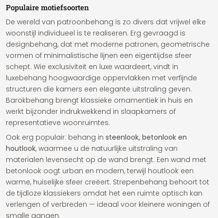
Populaire motiefsoorten
De wereld van patroonbehang is zo divers dat vrijwel elke
woonstijl individueel is te realiseren. Erg gevraagd is
designbehang, dat met moderne patronen, geometrische
vormen of minimalistische lijnen een eigentijdse sfeer
schept. Wie exclusiviteit en luxe waardeert, vindt in
luxebehang hoogwaardige oppervlakken met verfijnde
structuren die kamers een elegante uitstraling geven.
Barokbehang brengt klassieke ornamentiek in huis en
werkt bijzonder indrukwekkend in slaapkamers of
representatieve woonruimtes.
Ook erg populair: behang in
steenlook, betonlook en
houtlook
, waarmee u de natuurlijke uitstraling van
materialen levensecht op de wand brengt. Een wand met
betonlook oogt urban en modern, terwijl houtlook een
warme, huiselijke sfeer creëert. Strepenbehang behoort tot
de tijdloze klassiekers omdat het een ruimte optisch kan
verlengen of verbreden — ideaal voor kleinere woningen of
smalle gangen.