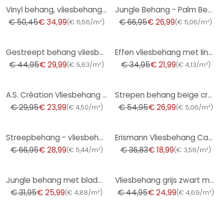
-31%
-60%
Vinyl behang, vliesbehang vintage deluxe goud
Jungle Behang - Palm Behang van A.S. Création Donkergrijs Beige 386383
€ 50,45
€ 34,99
€ 66,95
€ 26,99
(
€ 6,56/m²
)
(
€ 5,06/m²
)
-33%
-37%
Gestreept behang vliesbehang Shades Iconic wit groen
Effen vliesbehang met linnenstructuur vanillegeel - eenkleurig vliesbehang voor woonkamer en keuken
€ 44,95
€ 29,99
€ 34,95
€ 21,99
(
€ 5,63/m²
)
(
€ 4,13/m²
)
-20%
-51%
A.S. Création Vliesbehang New Strepen Behang
Strepen behang beige crème - vliesbehang kunst A.S. Création - mat en licht structuurloos
€ 29,95
€ 23,99
€ 54,95
€ 26,99
(
€ 4,50/m²
)
(
€ 5,06/m²
)
-57%
-48%
Streepbehang - vliesbehang country house by A.S. Création beige wit duurzaam 386652
Erismann Vliesbehang Casual Chic Blauw
€ 66,95
€ 28,99
€ 36,83
€ 18,99
(
€ 5,44/m²
)
(
€ 3,56/m²
)
-19%
-44%
Jungle behang met bladmotief crème beige - modern Vliesbehang discreet & elegant
Vliesbehang grijs zwart mat gestreept - modern skandi behang met houten panelen
€ 31,95
€ 25,99
€ 44,95
€ 24,99
(
€ 4,88/m²
)
(
€ 4,69/m²
)