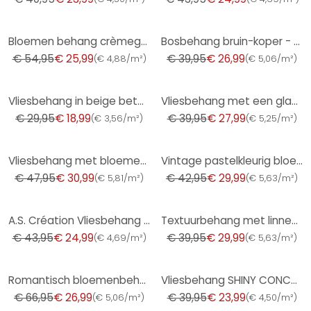
-53%
-32%
Bloemen behang crèmegrijs - vliesbehang landelijke stijl A.S. Création - mat licht structuur
Bosbehang bruin-koper - vliesbehang met natuurmotief
€ 54,95
€ 25,99
€ 39,95
€ 26,99
(
€ 4,88/m²
)
(
€ 5,06/m²
)
-37%
-30%
Vliesbehang in beige betonlook used look effen
Vliesbehang met een glanzende, grove structuur antraciet gipslook
€ 29,95
€ 18,99
€ 39,95
€ 27,99
(
€ 3,56/m²
)
(
€ 5,25/m²
)
-35%
-30%
Vliesbehang met bloemen geelgroen - bloemenbehang in retrostijl - vintage Patroonbehang
Vintage pastelkleurig bloemenbehang - bloemenpatroon behang retro - vliesbehang
€ 47,95
€ 30,99
€ 42,95
€ 29,99
(
€ 5,81/m²
)
(
€ 5,63/m²
)
-43%
-25%
A.S. Création Vliesbehang The BOS - Battle of Style Jungle Look Wit, Groen, Lila, Roze
Textuurbehang met linnenlook Beige Crème - Geometrisch monster
€ 43,95
€ 24,99
€ 39,95
€ 29,99
(
€ 4,69/m²
)
(
€ 5,63/m²
)
-60%
-40%
Romantisch bloemenbehang duurzaam vliesbehang Floral by A.S. Création Rosa Orange 386363
Vliesbehang SHINY CONCRETE Elle Decoration 4, blauw
€ 66,95
€ 26,99
€ 39,95
€ 23,99
(
€ 5,06/m²
)
(
€ 4,50/m²
)