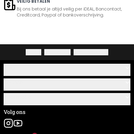
VEILIG BETALEN
Bij ons betaal je altijd veilig per iDEAL, Bancontact,
Creditcard, Paypal of bankoverschrijving.
Colofon
·
Privacybeleid
·
Herroepingsrecht
Hulp
Contact
Service
Over ons
Cadeaubonnen
Informatie
Veelgestelde vragen
Plak- en montagehandleidingen
Algemene voorwaarden
Volg ons
Materiaaloverzicht
Colofon
Nieuwsbrief aanmelden
Verzending en betaling