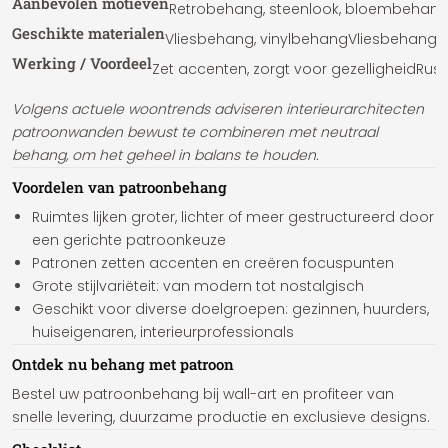
Aanbevolen motieven
Retrobehang, steenlook, bloembehan
Geschikte materialen
Vliesbehang, vinylbehang
Vliesbehang, 
Werking / Voordeel
Zet accenten, zorgt voor gezelligheid
Rust
Volgens actuele woontrends adviseren interieurarchitecten
patroonwanden bewust te combineren met neutraal
behang, om het geheel in balans te houden.
Voordelen van patroonbehang
Ruimtes lijken groter, lichter of meer gestructureerd door
een gerichte patroonkeuze
Patronen zetten accenten en creëren focuspunten
Grote stijlvariëteit: van modern tot nostalgisch
Geschikt voor diverse doelgroepen: gezinnen, huurders,
huiseigenaren, interieurprofessionals
Ontdek nu behang met patroon
Bestel uw patroonbehang bij wall-art en profiteer van
snelle levering, duurzame productie en exclusieve designs.