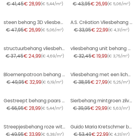
€ 41,45
€ 28,99
€ 43,95
€ 26,99
(
€ 5,44/m²
)
(
€ 5,06/m²
)
-44%
-32%
steen behang 3D vliesbehang beige - vliesbehang steen look modern voor woonkamer, hal
A.S. Création Vliesbehang met Glitter Memory 3
€ 47,95
€ 26,99
€ 33,95
€ 22,99
(
€ 5,06/m²
)
(
€ 4,31/m²
)
-33%
-38%
structuurbehang vliesbehang Novamur Jackie beige
vliesbehang unit behang met fijne structuur in zwart
€ 37,45
€ 24,99
€ 32,45
€ 19,99
(
€ 4,69/m²
)
(
€ 3,75/m²
)
-34%
-28%
Bloemenpatroon behang roze wit - bloemen behang speels
Vliesbehang met een licht glanzende beige effen structuur
€ 49,95
€ 32,99
€ 38,95
€ 27,99
(
€ 6,19/m²
)
(
€ 5,25/m²
)
-57%
-25%
Gestreept behang paars grijs PVC-vrij - vliesbehang gestreept van A.S. Création 386654
Sierbehang mintgroen zilver - glanzend Vliesbehang met monster
€ 66,95
€ 28,99
€ 39,95
€ 29,99
(
€ 5,44/m²
)
(
€ 5,63/m²
)
-32%
-57%
Streepjesbehang roze wit - delicaat behang met streepjespatroon
Guido Maria Kretschmer bladmotief behang Yamato Fashion for Walls 5 bruin
€ 49,95
€ 33,99
€ 53,49
€ 22,99
(
€ 6,38/m²
)
(
€ 4,31/m²
)