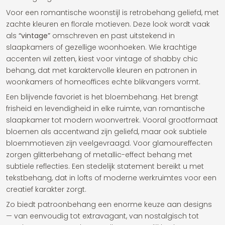
Voor een romantische woonstijl is retrobehang geliefd, met
zachte kleuren en florale motieven. Deze look wordt vaak
als
“vintage”
omschreven en past uitstekend in
slaapkamers of gezellige woonhoeken. Wie krachtige
accenten wil zetten, kiest voor vintage of shabby chic
behang, dat met karaktervolle kleuren en patronen in
woonkamers of homeoffices echte blikvangers vormt.
Een blijvende favoriet is het bloembehang. Het brengt
frisheid en levendigheid in elke ruimte, van romantische
slaapkamer tot modern woonvertrek. Vooral grootformaat
bloemen als accentwand zijn geliefd, maar ook subtiele
bloemmotieven zijn veelgevraagd. Voor glamoureffecten
zorgen glitterbehang of metallic-effect behang met
subtiele reflecties. Een stedelijk statement bereikt u met
tekstbehang, dat in lofts of moderne werkruimtes voor een
creatief karakter zorgt.
Zo biedt patroonbehang een enorme keuze aan designs
— van eenvoudig tot extravagant, van nostalgisch tot