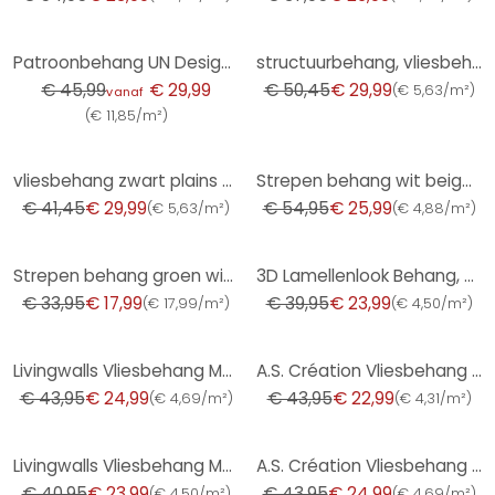
-35%
-41%
Patroonbehang UN Designs - Fleur de Paris
structuurbehang, vliesbehang koper
€ 45,99
€ 29,99
€ 50,45
€ 29,99
(
€ 5,63/m²
)
vanaf
(
€ 11,85/m²
)
-28%
-53%
vliesbehang zwart plains voor woonkamer slaapkamer behang marburg
Strepen behang wit beige - vliesbehang kunstbehang A.S. Création - mat en licht getextureerd
€ 41,45
€ 29,99
€ 54,95
€ 25,99
(
€ 5,63/m²
)
(
€ 4,88/m²
)
-47%
-40%
Strepen behang groen wit - vliesbehang A.S. Création
3D Lamellenlook Behang, Houtlook Vliesbehang van A.S. Creation, Beige, Zwart, Bruin
€ 33,95
€ 17,99
€ 39,95
€ 23,99
(
€ 17,99/m²
)
(
€ 4,50/m²
)
-43%
-48%
Livingwalls Vliesbehang Metropolitan Stories Barok St. Petersburg
A.S. Création Vliesbehang The BOS - Battle of Style Jungle Look Zwart, Oranje, Turquoise
€ 43,95
€ 24,99
€ 43,95
€ 22,99
(
€ 4,69/m²
)
(
€ 4,31/m²
)
-41%
-43%
Livingwalls Vliesbehang Metropolitan Stories Jungle
A.S. Création Vliesbehang The BOS - Battle of Style Baksteen Look Rood, Oranje
€ 40,95
€ 23,99
€ 43,95
€ 24,99
(
€ 4,50/m²
)
(
€ 4,69/m²
)