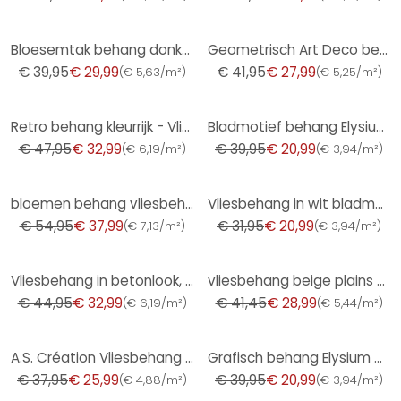
-25%
-33%
Bloesemtak behang donkergroen goud wit - aziatisch bloemmotief - Vliesbehang
Geometrisch Art Deco behang zwart goud - modern patroonbehang - Vliesbehang
€ 39,95
€ 29,99
€ 41,95
€ 27,99
(
€ 5,63/m²
)
(
€ 5,25/m²
)
-31%
-47%
Retro behang kleurrijk - Vliesbehang bloemen retro stijl - vintage patroonbehang
Bladmotief behang Elysium bruin
€ 47,95
€ 32,99
€ 39,95
€ 20,99
(
€ 6,19/m²
)
(
€ 3,94/m²
)
-31%
-34%
bloemen behang vliesbehang Kumano goud
Vliesbehang in wit bladmotief bladlook bloemige natuur
€ 54,95
€ 37,99
€ 31,95
€ 20,99
(
€ 7,13/m²
)
(
€ 3,94/m²
)
-27%
-30%
Vliesbehang in betonlook, effen groen structuur
vliesbehang beige plains voor woonkamer slaapkamer behang marburg
€ 44,95
€ 32,99
€ 41,45
€ 28,99
(
€ 6,19/m²
)
(
€ 5,44/m²
)
-32%
-47%
A.S. Création Vliesbehang The BOS - Battle of Style Rood, Goud, Metallic
Grafisch behang Elysium goud
€ 37,95
€ 25,99
€ 39,95
€ 20,99
(
€ 4,88/m²
)
(
€ 3,94/m²
)