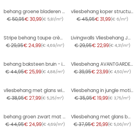
-39%
-30%
behang groene bladeren - bloemetjes woonkamer vliesbehang keuken
vliesbehang koper structuur voor woonkamer slaapkamer behang marburg
€ 50,95
€ 30,99
€ 45,95
€ 31,99
(
€ 5,81/m²
)
(
€ 6/m²
)
-17%
-23%
Stripe behang taupe crème wit - Vliesbehang met textuur elegant & modern
Livingwalls Vliesbehang Jette Joop 5 - Glitter Behang
€ 29,95
€ 24,99
€ 29,95
€ 22,99
(
€ 4,69/m²
)
(
€ 4,31/m²
)
-42%
-40%
behang baksteen bruin - industrieel behang stenen muur - Vliesbehang steen optiek
Vliesbehang AVANTGARDE Elle Decoration 4, petrol
€ 44,95
€ 25,99
€ 39,95
€ 23,99
(
€ 4,88/m²
)
(
€ 4,50/m²
)
-28%
-44%
vliesbehang met glans wit betonlook
Vliesbehang in jungle motief in blauw, grijs
€ 38,95
€ 27,99
€ 35,95
€ 19,99
(
€ 5,25/m²
)
(
€ 3,75/m²
)
-44%
-29%
behang groen zwart mat gestreept - scandinavisch modern vliesbehang paneel look
Vliesbehang met glans beige effen
€ 44,95
€ 24,99
€ 37,95
€ 26,99
(
€ 4,69/m²
)
(
€ 5,06/m²
)