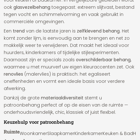
voor keuken of badkamer. In vergelijkbare gebieden wordt
ook
glasvezelbehang
toegepast: extreem slijtvast, bestand
tegen vocht en schimmelvorming en vaak gebruikt in
commerciële omgevingen.
Een
trend
van de laatste jaren is
zelfklevend behang
. Het
komt zonder lijm, is eenvoudig aan te brengen en net zo
makkelijk weer te verwijderen. Dat maakt het ideaal voor
huurders, kinderkamers of tijdelijke stijlexperimenten.
Daarnaast zijn er specials zoals
overschilderbaar behang
,
waarmee u met muurverf uw eigen kleuraccenten zet. Ook
renovlies
(malervlies) is praktisch: het egaliseert
oneffenheden en vormt een ideale basis voor verdere
afwerking.
Dankzij de grote
materiaaldiversiteit
stemt u
patroonbehang perfect af op de eisen van de ruimte —
onderhoudsvriendelijk, chic, klassiek of juist flexibel.
Keuzehulp voor patroonbehang
Ruimte
Woonkamer
Slaapkamer
Kinderkamer
Keuken & Bad
Ha