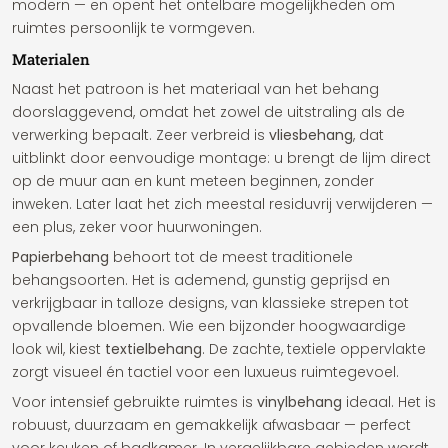
modern — en opent het ontelbare mogelijkheden om
ruimtes persoonlijk te vormgeven.
Materialen
Naast het patroon is het materiaal van het behang
doorslaggevend, omdat het zowel de uitstraling als de
verwerking bepaalt. Zeer verbreid is
vliesbehang
, dat
uitblinkt door eenvoudige montage: u brengt de lijm direct
op de muur aan en kunt meteen beginnen, zonder
inweken. Later laat het zich meestal residuvrij verwijderen —
een plus, zeker voor huurwoningen.
Papierbehang
behoort tot de meest traditionele
behangsoorten. Het is ademend, gunstig geprijsd en
verkrijgbaar in talloze designs, van klassieke strepen tot
opvallende bloemen. Wie een bijzonder hoogwaardige
look wil, kiest
textielbehang
. De zachte, textiele oppervlakte
zorgt visueel én tactiel voor een luxueus ruimtegevoel.
Voor intensief gebruikte ruimtes is
vinylbehang
ideaal. Het is
robuust, duurzaam en gemakkelijk afwasbaar — perfect