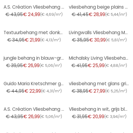
-43%
-30%
A.S. Création Vliesbehang The BOS - Battle of Style Jungle Look Petrol, Blauw, Geel, Groen
vliesbehang beige plains voor woonkamer slaapkamer behang marburg
€ 43,95
€ 24,99
€ 41,45
€ 28,99
(
€ 4,69/m²
)
(
€ 5,44/m²
)
-37%
-14%
Textuurbehang met donkerblauwe textiellook - Elegant Vliesbehang - Modern wandontwerp
Livingwalls Vliesbehang Metropolitan Stories
€ 34,95
€ 21,99
€ 35,95
€ 30,99
(
€ 4,13/m²
)
(
€ 5,81/m²
)
-32%
-38%
jungle behang in blauw-grijs - vliesbehang met tropische flair
Michalsky Living Vliesbehang Dream Again
€ 39,95
€ 26,99
€ 41,95
€ 25,99
(
€ 5,06/m²
)
(
€ 4,88/m²
)
-49%
-28%
Guido Maria Kretschmer grafisch behang Waves of Light Fashion for Walls 5 beige
vliesbehang met glans grijs betonlook
€ 44,95
€ 22,99
€ 38,95
€ 27,99
(
€ 4,31/m²
)
(
€ 5,25/m²
)
-39%
-34%
A.S. Création Vliesbehang The BOS - Battle of Style Jungle Look Wit, Groen, Rood, Beige
Vliesbehang in wit, grijs bladmotief bladlook bloemige natuur
€ 43,95
€ 26,99
€ 31,95
€ 20,99
(
€ 5,06/m²
)
(
€ 3,94/m²
)
-34%
-49%