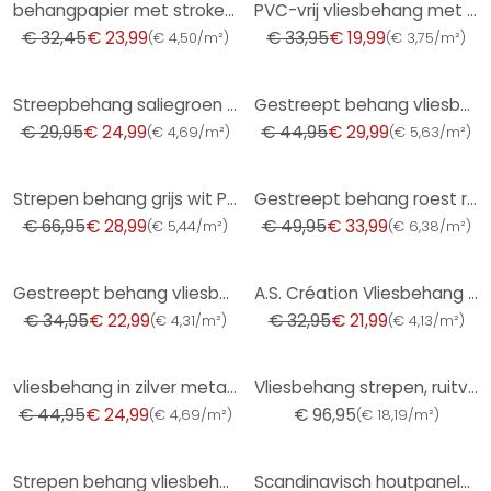
behangpapier met stroken Erismann Versailles beige, roze
PVC-vrij vliesbehang met strepen en metallic effect in wit, zilver
€ 32,45
€ 23,99
€ 33,95
€ 19,99
(
€ 4,50/m²
)
(
€ 3,75/m²
)
-17%
-33%
Streepbehang saliegroen wit grijs - Vliesbehang met fijne textuur modern
Gestreept behang vliesbehang Shades Iconic wit groen
€ 29,95
€ 24,99
€ 44,95
€ 29,99
(
€ 4,69/m²
)
(
€ 5,63/m²
)
-57%
-32%
Strepen behang grijs wit PVC-vrij - vliesbehang streepjes van A.S. Création 386653
Gestreept behang roest rood wit - Vliesbehang met brede strepen
€ 66,95
€ 28,99
€ 49,95
€ 33,99
(
€ 5,44/m²
)
(
€ 6,38/m²
)
-34%
-33%
Gestreept behang vliesbehang Novamur Yvi wit antraciet
A.S. Création Vliesbehang Memory 3
€ 34,95
€ 22,99
€ 32,95
€ 21,99
(
€ 4,31/m²
)
(
€ 4,13/m²
)
-44%
vliesbehang in zilver metallic zwart - scandinavisch akoestische houten panelen luxe behang
Vliesbehang strepen, ruitvormige strepen modern in groen - Papis Loveday
€ 44,95
€ 24,99
€ 96,95
(
€ 4,69/m²
)
(
€ 18,19/m²
)
-26%
-44%
Strepen behang vliesbehang Erismann Versailles taupe, zilver
Scandinavisch houtpanelen look vliesbehang beige brons metallic licht glanzend