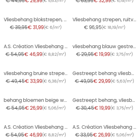
€ 44,95
€ 29,99
€ 63,95
€ 32,99
(
€ 5,63/m²
)
(
€ 6,19/m²
)
-20%
Vliesbehang blokstrepen, strepen klassiek mat in wit
Vliesbehang strepen, ruitvormige strepen modern in blauw - Papis Loveday
€ 39,95
€ 31,99
€ 96,95
(
€ 6/m²
)
(
€ 18,19/m²
)
-14%
-33%
A.S. Création Vliesbehang Concerto 3
vliesbehang blauw gestreept voor woonkamer slaapkamer kantoor marburg behang
€ 54,95
€ 46,99
€ 29,95
€ 19,99
(
€ 8,82/m²
)
(
€ 3,75/m²
)
-31%
-40%
vliesbehang bruine strepen voor woonkamer slaapkamer behang marburg
Gestreept behang vliesbehang Novamur Yvi grijs
€ 49,45
€ 33,99
€ 49,95
€ 29,99
(
€ 6,38/m²
)
(
€ 5,63/m²
)
-51%
-34%
behang bloemen beige wit - vliesbehang landhuis A.S. Création - mat en licht structuur
Gestreept behang, vliesbehang Novamur Yvi wit, beige
€ 54,95
€ 26,99
€ 30,45
€ 19,99
(
€ 5,06/m²
)
(
€ 3,75/m²
)
-14%
-21%
A.S. Création Vliesbehang Concerto 3
A.S. Création Vliesbehang Meestervlies Pro Protect 2 Wit, overschilderbaar
€ 54,95
€ 46,99
€ 33,95
€ 26,99
(
€ 8,82/m²
)
(
€ 5,06/m²
)