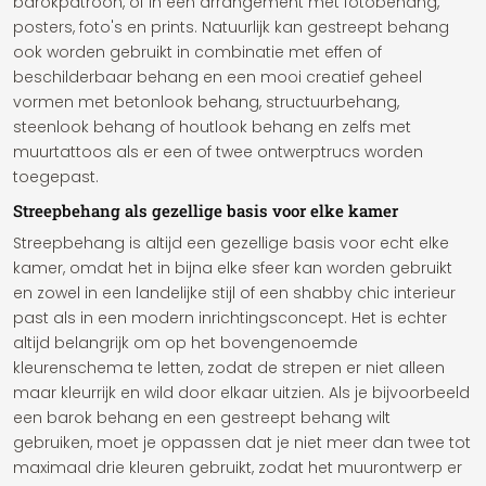
barokpatroon, of in een arrangement met fotobehang,
posters, foto's en prints. Natuurlijk kan gestreept behang
ook worden gebruikt in combinatie met effen of
beschilderbaar behang en een mooi creatief geheel
vormen met betonlook behang, structuurbehang,
steenlook behang of houtlook behang en zelfs met
muurtattoos als er een of twee ontwerptrucs worden
toegepast.
Streepbehang als gezellige basis voor elke kamer
Streepbehang is altijd een gezellige basis voor echt elke
kamer, omdat het in bijna elke sfeer kan worden gebruikt
en zowel in een landelijke stijl of een shabby chic interieur
past als in een modern inrichtingsconcept. Het is echter
altijd belangrijk om op het bovengenoemde
kleurenschema te letten, zodat de strepen er niet alleen
maar kleurrijk en wild door elkaar uitzien. Als je bijvoorbeeld
een barok behang en een gestreept behang wilt
gebruiken, moet je oppassen dat je niet meer dan twee tot
maximaal drie kleuren gebruikt, zodat het muurontwerp er