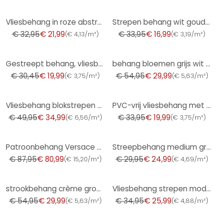
-33%
-50%
Vliesbehang in roze abstracte streep look grafisch modern
Strepen behang wit goud - vliesbehang A.S. Création
€ 32,95
€ 21,99
€ 33,95
€ 16,99
(
€ 4,13/m²
)
(
€ 3,19/m²
)
-34%
-45%
Gestreept behang, vliesbehang Novamur Yvi wit, roze
behang bloemen grijs wit - vliesbehang country house A.S. Création - mat en licht structuur
€ 30,45
€ 19,99
€ 54,95
€ 29,99
(
€ 3,75/m²
)
(
€ 5,63/m²
)
-30%
-41%
Vliesbehang blokstrepen modern in grijs
PVC-vrij vliesbehang met strepen en metallic effect in goud
€ 49,95
€ 34,99
€ 33,95
€ 19,99
(
€ 6,56/m²
)
(
€ 3,75/m²
)
-8%
-17%
Patroonbehang Versace Behang Greek Metallic, Zwart
Streepbehang medium grijs donkergrijs - Vliesbehang met textuur modern & elegant
€ 87,95
€ 80,99
€ 29,95
€ 24,99
(
€ 15,20/m²
)
(
€ 4,69/m²
)
-45%
-26%
strookbehang crème groen - vliesbehang kunst A.S. Création - mat en licht gestructureerd
Vliesbehang strepen modern mat in wit groen
€ 54,95
€ 29,99
€ 34,95
€ 25,99
(
€ 5,63/m²
)
(
€ 4,88/m²
)