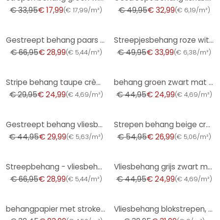
€ 33,95
€ 17,99
€ 49,95
€ 32,99
(
€ 17,99/m²
)
(
€ 6,19/m²
)
-57%
-32%
Gestreept behang paars grijs PVC-vrij - vliesbehang gestreept van A.S. Création 386654
Streepjesbehang roze wit - delicaat behang met streepjespatroon
€ 66,95
€ 28,99
€ 49,95
€ 33,99
(
€ 5,44/m²
)
(
€ 6,38/m²
)
-17%
-44%
Stripe behang taupe crème wit - Vliesbehang met textuur elegant & modern
behang groen zwart mat gestreept - scandinavisch modern vliesbehang paneel look
€ 29,95
€ 24,99
€ 44,95
€ 24,99
(
€ 4,69/m²
)
(
€ 4,69/m²
)
-33%
-51%
Gestreept behang vliesbehang Shades Iconic wit groen
Strepen behang beige crème - vliesbehang kunst A.S. Création - mat en licht structuurloos
€ 44,95
€ 29,99
€ 54,95
€ 26,99
(
€ 5,63/m²
)
(
€ 5,06/m²
)
-57%
-44%
Streepbehang - vliesbehang country house by A.S. Création beige wit duurzaam 386652
Vliesbehang grijs zwart mat gestreept - modern skandi behang met houten panelen
€ 66,95
€ 28,99
€ 44,95
€ 24,99
(
€ 5,44/m²
)
(
€ 4,69/m²
)
-26%
-20%
behangpapier met stroken Erismann Versailles beige, crème
Vliesbehang blokstrepen, strepen klassiek mat in grijs