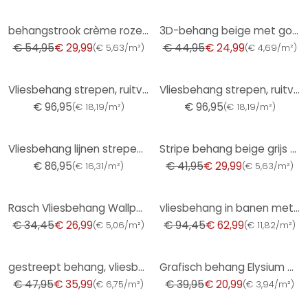
-45%
-44%
behangstrook crème roze - vliesbehang kunst A.S. Création - mat en licht structuurloos
3D-behang beige met goud metallic achtergrond - scandinavische akoestische houtpanelen look
€ 54,95
€ 29,99
€ 44,95
€ 24,99
(
€ 5,63/m²
)
(
€ 4,69/m²
)
Vliesbehang strepen, ruitvormige strepen modern in groen - Papis Loveday
Vliesbehang strepen, ruitvormige strepen modern in bruin - Papis Loveday
€ 96,95
€ 96,95
(
€ 18,19/m²
)
(
€ 18,19/m²
)
-29%
Vliesbehang lijnen strepen modern, klassiek mat in blauw - Papis Loveday
Stripe behang beige grijs - klassiek Vliesbehang met strepen - mat & tijdloos
€ 86,95
€ 41,95
€ 29,99
(
€ 16,31/m²
)
(
€ 5,63/m²
)
-22%
-33%
Rasch Vliesbehang Wallpaper
vliesbehang in banen met glanseffect beige wave van Harald Glööckler
€ 34,45
€ 26,99
€ 94,45
€ 62,99
(
€ 5,06/m²
)
(
€ 11,82/m²
)
-25%
-47%
gestreept behang, vliesbehang Sky Lounge goud metallic
Grafisch behang Elysium goud
€ 47,95
€ 35,99
€ 39,95
€ 20,99
(
€ 6,75/m²
)
(
€ 3,94/m²
)