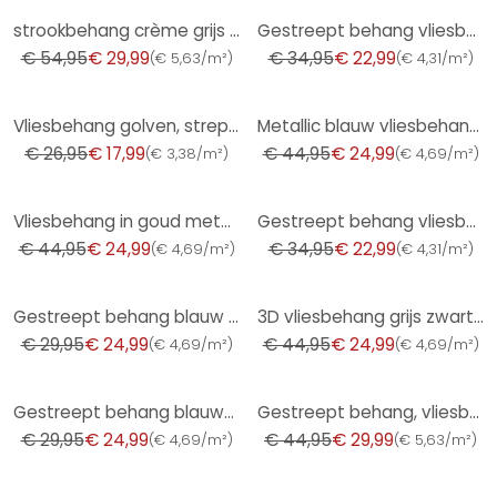
-45%
-34%
strookbehang crème grijs - vliesbehang kunst A.S. Création - mat en licht structuurloos
Gestreept behang vliesbehang Novamur Yvi wit, groen
€ 54,95
€ 29,99
€ 34,95
€ 22,99
(
€ 5,63/m²
)
(
€ 4,31/m²
)
-33%
-44%
Vliesbehang golven, strepen grafisch modern mat in wit grijs
Metallic blauw vliesbehang met zwarte Scandinavische akoestische houten panelen look luxe behang
€ 26,95
€ 17,99
€ 44,95
€ 24,99
(
€ 3,38/m²
)
(
€ 4,69/m²
)
-44%
-34%
Vliesbehang in goud metallic zwart - Scandinavische akoestische houten panelen luxe behang
Gestreept behang vliesbehang Novamur Yvi wit, wit, beige
€ 44,95
€ 24,99
€ 34,95
€ 22,99
(
€ 4,69/m²
)
(
€ 4,31/m²
)
-17%
-44%
Gestreept behang blauw lichtgrijs - Vliesbehang met textielstructuur modern & maritiem
3D vliesbehang grijs zwart mat - modern behang in scandinavische houtpanelen look
€ 29,95
€ 24,99
€ 44,95
€ 24,99
(
€ 4,69/m²
)
(
€ 4,69/m²
)
-17%
-33%
Gestreept behang blauw-groen-lichtblauw - Vliesbehang met textuur in maritieme stijl
Gestreept behang, vliesbehang Shades Iconic zwart, wit
€ 29,95
€ 24,99
€ 44,95
€ 29,99
(
€ 4,69/m²
)
(
€ 5,63/m²
)
-26%
-41%