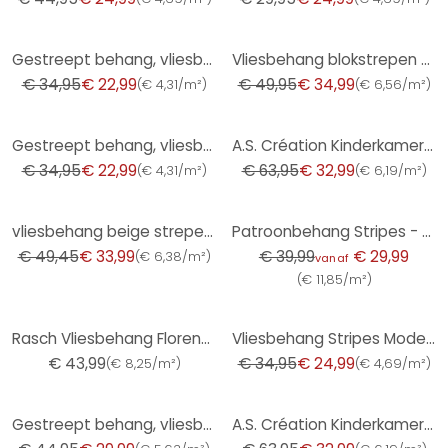
-34%
-30%
Gestreept behang, vliesbehang Novamur Yvi wit, beige
Vliesbehang blokstrepen modern in groen
€ 34,95
€ 22,99
€ 49,95
€ 34,99
(
€ 4,31/m²
)
(
€ 6,56/m²
)
-34%
-48%
Gestreept behang, vliesbehang Novamur Yvi wit, blauw
A.S. Création Kinderkamer Behang Little Love
€ 34,95
€ 22,99
€ 63,95
€ 32,99
(
€ 4,31/m²
)
(
€ 6,19/m²
)
-31%
-25%
vliesbehang beige strepen voor woonkamer slaapkamer behang marburg
Patroonbehang Stripes - oranje
€ 49,45
€ 33,99
€ 39,99
€ 29,99
(
€ 6,38/m²
)
vanaf
(
€ 11,85/m²
)
-28%
Rasch Vliesbehang Florentine III
Vliesbehang Stripes Modern, Kindermat in groen
€ 43,99
€ 34,95
€ 24,99
(
€ 8,25/m²
)
(
€ 4,69/m²
)
-33%
-48%
Gestreept behang, vliesbehang Shades Iconic wit, grijs
A.S. Création Kinderkamer Behang Little Love