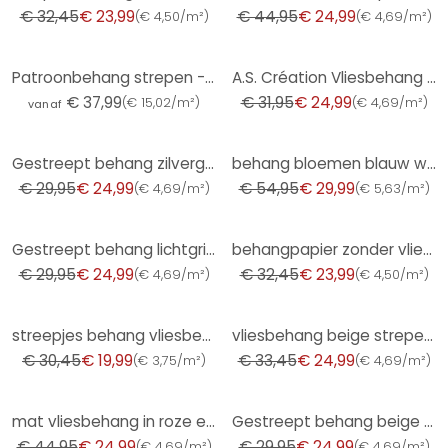
€ 32,45
€ 23,99
€ 44,95
€ 24,99
(
€ 4,50/m²
)
(
€ 4,69/m²
)
-22%
Patroonbehang strepen - roze
A.S. Création Vliesbehang Trendwall 2
€ 37,99
€ 31,95
€ 24,99
(
€ 15,02/m²
)
(
€ 4,69/m²
)
vanaf
-17%
-45%
Gestreept behang zilvergrijs witgrijs - Vliesbehang met textuur elegant & modern
behang bloemen blauw wit - vliesbehang country house A.S. Création - mat licht structuur
€ 29,95
€ 24,99
€ 54,95
€ 29,99
(
€ 4,69/m²
)
(
€ 5,63/m²
)
-17%
-26%
Gestreept behang lichtgrijs wit - Vliesbehang met fijne textuur, klassiek & subtiel
behangpapier zonder vlies Erismann Versailles grijs
€ 29,95
€ 24,99
€ 32,45
€ 23,99
(
€ 4,69/m²
)
(
€ 4,50/m²
)
-34%
-25%
streepjes behang vliesbehang Novamur Yvi wit, groen
vliesbehang beige strepen voor woonkamer slaapkamer keuken marburg behang
€ 30,45
€ 19,99
€ 33,45
€ 24,99
(
€ 3,75/m²
)
(
€ 4,69/m²
)
-44%
-17%
mat vliesbehang in roze en zwart - moderne 3D lambrisering look meisjes behang
Gestreept behang beige crème - Vliesbehang met textielstructuur klassiek & warm
€ 44,95
€ 24,99
€ 29,95
€ 24,99
(
€ 4,69/m²
)
(
€ 4,69/m²
)