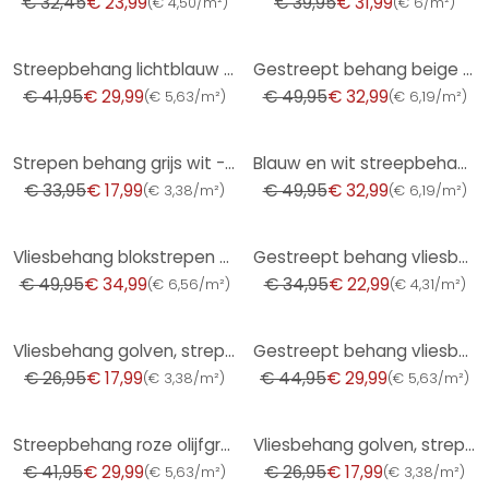
€ 32,45
€ 23,99
€ 39,95
€ 31,99
(
€ 4,50/m²
)
(
€ 6/m²
)
-29%
-34%
Streepbehang lichtblauw beige - klassiek streeppatroon mat - Vliesbehang modern
Gestreept behang beige wit - klassiek behang met streepmotief
€ 41,95
€ 29,99
€ 49,95
€ 32,99
(
€ 5,63/m²
)
(
€ 6,19/m²
)
-47%
-34%
Strepen behang grijs wit - vliesbehang A.S. Création
Blauw en wit streepbehang - Vliesbehang met opvallende strepen
€ 33,95
€ 17,99
€ 49,95
€ 32,99
(
€ 3,38/m²
)
(
€ 6,19/m²
)
-30%
-34%
Vliesbehang blokstrepen modern in blauw
Gestreept behang vliesbehang Novamur Yvi wit grijs
€ 49,95
€ 34,99
€ 34,95
€ 22,99
(
€ 6,56/m²
)
(
€ 4,31/m²
)
-33%
-33%
Vliesbehang golven, strepen grafisch modern mat in wit rood
Gestreept behang vliesbehang Shades Iconic wit beige
€ 26,95
€ 17,99
€ 44,95
€ 29,99
(
€ 3,38/m²
)
(
€ 5,63/m²
)
-29%
-33%
Streepbehang roze olijfgroen - klassiek streeppatroon mat - Vliesbehang modern
Vliesbehang golven, strepen grafisch modern mat in wit groen blauw
€ 41,95
€ 29,99
€ 26,95
€ 17,99
(
€ 5,63/m²
)
(
€ 3,38/m²
)