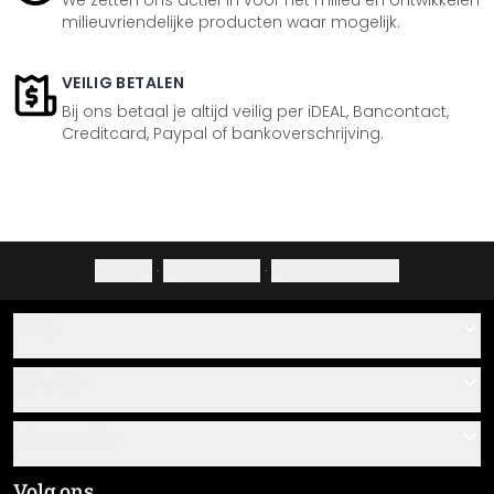
We zetten ons actief in voor het milieu en ontwikkelen
milieuvriendelijke producten waar mogelijk.
VEILIG BETALEN
Bij ons betaal je altijd veilig per iDEAL, Bancontact,
Creditcard, Paypal of bankoverschrijving.
Colofon
·
Privacybeleid
·
Herroepingsrecht
Hulp
Contact
Service
Over ons
Cadeaubonnen
Informatie
Veelgestelde vragen
Plak- en montagehandleidingen
Algemene voorwaarden
Volg ons