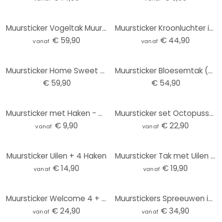
Muursticker Vogeltak Muursticker incl. 3 wandhaken Bullet
Muursticker Kroonluchter incl. 3 wandhaken
€ 59,90
€ 44,90
vanaf
vanaf
Muursticker Home Sweet Home met Vlinders incl. 3 wandhaken
Muursticker Bloesemtak (2-kleurig) met Wandhaken
€ 59,90
€ 54,90
Muursticker met Haken - Her His
Muursticker set Octopussen + 4 Haken
€ 9,90
€ 22,90
vanaf
vanaf
Muursticker Uilen + 4 Haken
Muursticker Tak met Uilen + 4 Haken
€ 14,90
€ 19,90
vanaf
vanaf
Muursticker Welcome 4 + 4 Haken
Muurstickers Spreeuwen incl. 3 wandhaken Bullet
€ 24,90
€ 34,90
vanaf
vanaf