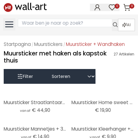
0
0
Artike
Artikelen in 
AI
Startpagina
Muurstickers
Muursticker + Wandhaken
/
/
Muursticker met haken als kapstok
27
Artikelen
thuis
Filter
Muursticker Straatlantaarn + Haken
Muursticker Home sweet Home (2-kleurig) incl. 5 haken
€ 44,90
€ 19,90
vanaf
Muursticker Mannetjes + 3 Haken
Muursticker Kleerhanger + Haken
€ 14,90
€ 9,90
vanaf
vanaf