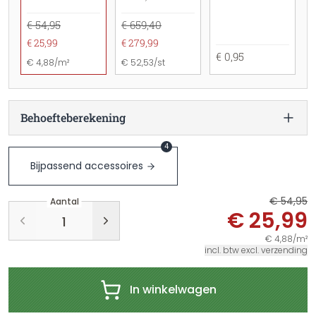
€ 54,95
€ 659,40
€ 25,99
€ 279,99
€ 0,95
€ 4,88/m²
€ 52,53/st
Behoefteberekening
4
Bijpassend accessoires
€ 54,95
Aantal
€ 25,99
€ 4,88/m²
incl. btw excl. verzending
In winkelwagen