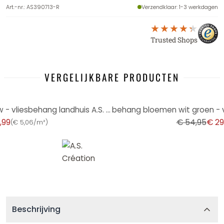
Art.-nr.
:
AS390713-R
Verzendklaar
: 1-3 werkdagen
Trusted Shops
VERGELIJKBARE PRODUCTEN
-45%
behang bloemen crème blauw - vliesbehang landhuis A.S. Création - mat en licht structuur
,99
€ 54,95
€ 29
(
€ 5,06/m²
)
Beschrijving