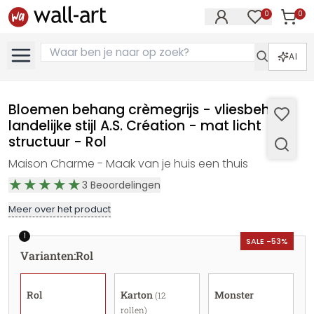
0
0
Artike
Artikelen in 
AI
Bloemen behang crèmegrijs - vliesbehang
landelijke stijl A.S. Création - mat licht
structuur - Rol
Maison Charme - Maak van je huis een thuis
3
Beoordelingen
Meer over het product
1
SALE -53%
Varianten
:
Rol
Rol
Karton
Monster
(12
rollen)