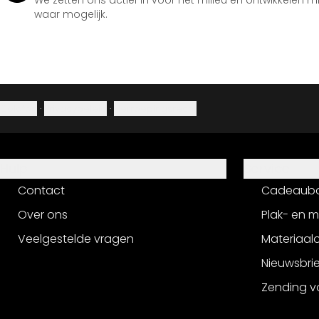
We zetten ons actief in voor het milieu en ontwikkelen m
waar mogelijk.
Colofon
·
Privacybeleid
·
Herroepingsrecht
Hulp
Service
Contact
Cadeaub
Over ons
Plak- en 
Veelgestelde vragen
Materiaalo
Nieuwsbri
Zending v