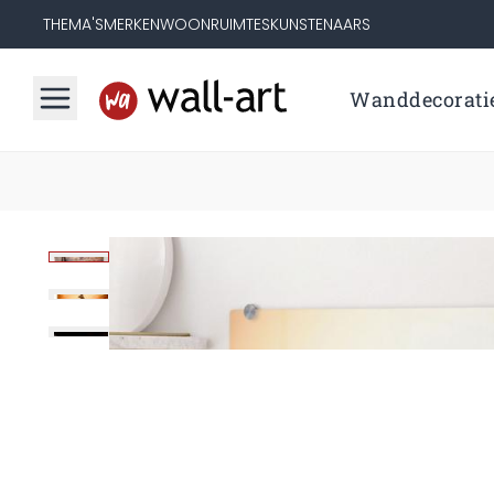
THEMA'S
MERKEN
WOONRUIMTES
KUNSTENAARS
Wanddecorati