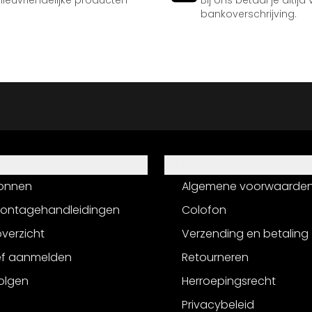
ilieuvriendelijke producten
Bij ons betaal je altijd
bankoverschrijving.
Informatie
onnen
Algemene voorwaarde
montagehandleidingen
Colofon
verzicht
Verzending en betaling
ef aanmelden
Retourneren
olgen
Herroepingsrecht
Privacybeleid