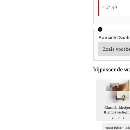
€ 64,99
2
Aanzicht
:
Zoal
bijpassende w
Glasschilderije
Klembevestigin
€ 19,99
meer informati