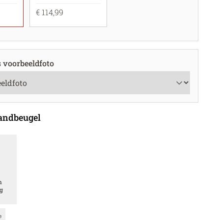
€ 114,99
s voorbeeldfoto
andbeugel
n
g
e