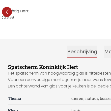
r Prachtig Hert
€ 29,99
Beschrijving
Ma
Spatscherm Koninklijk Hert
Het spatscherm van hoogwaardig glas is hittebestend
Voor een eenvoudige montage kun je naar wens teve
Een achterwand van glas voor je keuken is de ideale o
Thema
dieren, natuur, bos
Kleur
bruin