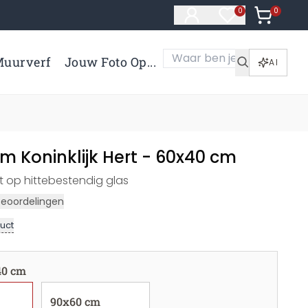
0
Artikelen 
0
Artikelen in verl
uurverf
Jouw Foto Op...
AI
m Koninklijk Hert - 60x40 cm
ert op hittebestendig glas
Beoordelingen
uct
40 cm
90x60 cm