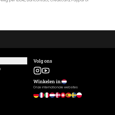
 veilig per iDEAL, Bancontact, Creditcard, Paypal of
Volg ons
n
Winkelen in:
Onze internationale websites