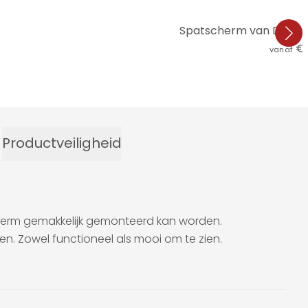
Spatscherm van Duijn 
€ 
vanaf
Productveiligheid
herm gemakkelijk gemonteerd kan worden.
en. Zowel functioneel als mooi om te zien.