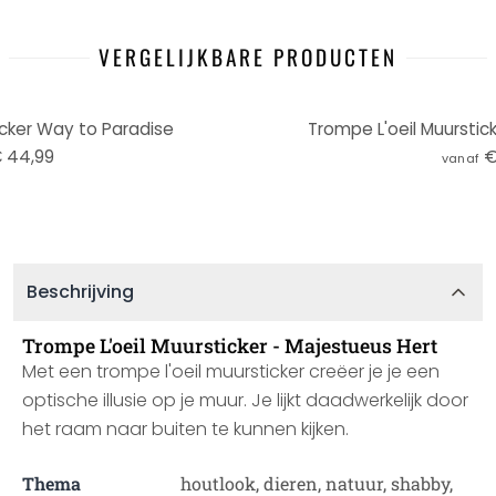
VERGELIJKBARE PRODUCTEN
icker Way to Paradise
Trompe L'oeil Muurstic
 44,99
€
vanaf
Beschrijving
Trompe L'oeil Muursticker - Majestueus Hert
Met een trompe l'oeil muursticker creëer je je een
optische illusie op je muur. Je lijkt daadwerkelijk door
het raam naar buiten te kunnen kijken.
Thema
houtlook, dieren, natuur, shabby,