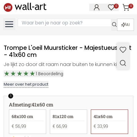
0
0
Artike
Artikelen in 
AI
Trompe L'oeil Muursticker - Majestueus Hert
- 41x60 cm
Je lijkt zo door dit raam naar buiten te kunnen kijken
1
Beoordeling
Meer over het product
1
Afmeting
:
41x60 cm
68x100 cm
81x120 cm
41x60 cm
€ 56,99
€ 66,99
€ 33,99