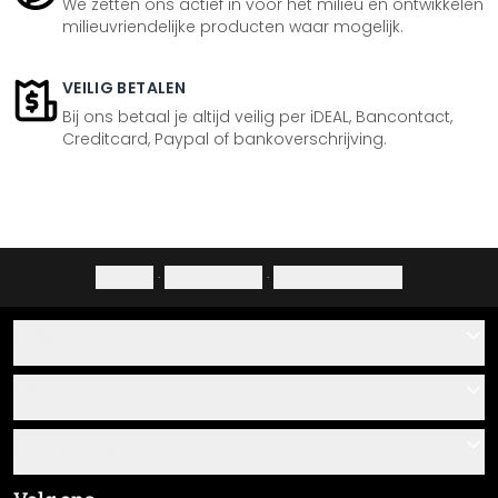
We zetten ons actief in voor het milieu en ontwikkelen
milieuvriendelijke producten waar mogelijk.
VEILIG BETALEN
Bij ons betaal je altijd veilig per iDEAL, Bancontact,
Creditcard, Paypal of bankoverschrijving.
Colofon
·
Privacybeleid
·
Herroepingsrecht
Hulp
Contact
Service
Over ons
Cadeaubonnen
Informatie
Veelgestelde vragen
Plak- en montagehandleidingen
Algemene voorwaarden