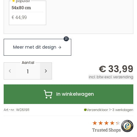
★
populair
54x80 cm
€ 44,99
31
Meer met dit design
Aantal
€ 33,99
incl. btw excl. verzending
In winkelwagen
Art.-nr.
:
WD51911
Verzendklaar
: 1-3 werkdagen
Trusted Shops