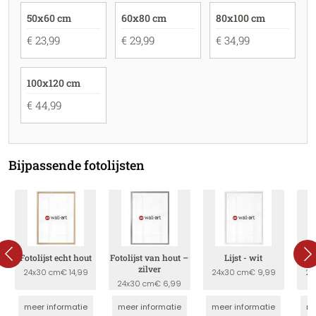
50x60 cm
60x80 cm
80x100 cm
€ 23,99
€ 29,99
€ 34,99
100x120 cm
€ 44,99
Bijpassende fotolijsten
Fotolijst echt hout
Fotolijst van hout –
Lijst - wit
zilver
24x30 cm
€ 14,99
24x30 cm
€ 9,99
24
24x30 cm
€ 6,99
meer informatie
meer informatie
meer informatie
me