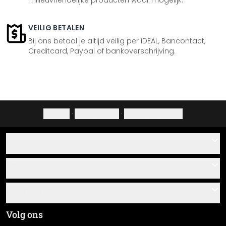
milieuvriendelijke producten waar mogelijk.
VEILIG BETALEN
Bij ons betaal je altijd veilig per iDEAL, Bancontact,
Creditcard, Paypal of bankoverschrijving.
Colofon
·
Privacybeleid
·
Herroepingsrecht
Hulp
Contact
Service
Over ons
Cadeaubonnen
Informatie
Veelgestelde vragen
Plak- en montagehandleidingen
Algemene voorwaarden
Volg ons
Materiaaloverzicht