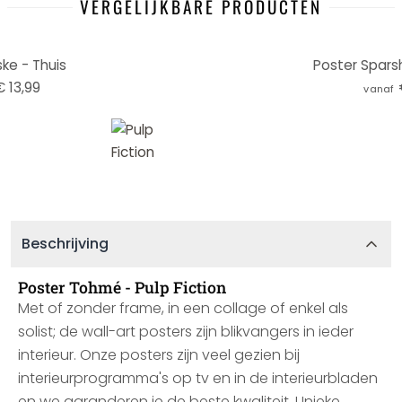
VERGELIJKBARE PRODUCTEN
ke - Thuis
Poster Sparsh
€ 13,99
vanaf
Beschrijving
Poster Tohmé - Pulp Fiction
Met of zonder frame, in een collage of enkel als
solist; de wall-art posters zijn blikvangers in ieder
interieur. Onze posters zijn veel gezien bij
interieurprogramma's op tv en in de interieurbladen
en we garanderen je de beste kwaliteit. Unieke