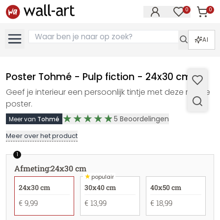
0
0
Artike
Artikelen in 
AI
Poster Tohmé - Pulp fiction - 24x30 cm
Geef je interieur een persoonlijk tintje met deze mooie
poster.
5
Beoordelingen
Meer van
Tohmé
Meer over het product
1
Afmeting
:
24x30 cm
★
populair
24x30 cm
30x40 cm
40x50 cm
€ 9,99
€ 13,99
€ 18,99