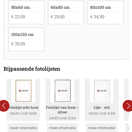
50x60 cm
60x80 cm
80x100 cm
€ 23,99
€ 29,99
€ 34,99
100x120 cm
€ 39,99
Bijpassende fotolijsten
Fotolijst echt hout
Fotolijst van hout –
Lijst - wit
zilver
24x30 cm
€ 14,99
24x30 cm
€ 9,99
24
24x30 cm
€ 6,99
meer informatie
meer informatie
meer informatie
me