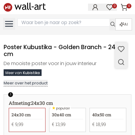
0
0
Artike
Artikelen in 
AI
Poster Kubustika - Golden Branch - 24x30
cm
De mooiste poster voor in jouw interieur
Meer van
Kubistika
Meer over het product
1
Afmeting
:
24x30 cm
★
populair
24x30 cm
30x40 cm
40x50 cm
€ 9,99
€ 13,99
€ 18,99