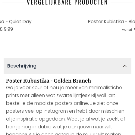
VERGELIJKBARE PRODUCTEN
ka - Quiet Day
Poster Kubistika - Bl
€ 9,99
vanaf
Beschrijving
Poster Kubustika - Golden Branch
Ga je voor kleur of hou je meer van minimalistiche
prints met alleen wat zwarte lijntjes? Bij wall-art
bestel je de mooiste posters online. Je ziet onze
posters veel op instagram en hebt daar misschien
al je inspiratie opgedaan. Weet je al wat je zoekt of
ben je nog in dubio wat je aan jouw muur wilt
hangen? Als je geen gaten in de muur wilt maken,