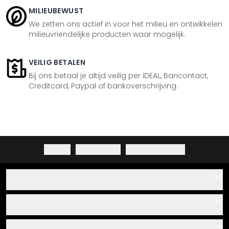
MILIEUBEWUST
We zetten ons actief in voor het milieu en ontwikkelen
milieuvriendelijke producten waar mogelijk.
VEILIG BETALEN
Bij ons betaal je altijd veilig per iDEAL, Bancontact,
Creditcard, Paypal of bankoverschrijving.
Colofon
·
Privacybeleid
·
Herroepingsrecht
Hulp
Contact
Service
Over ons
Cadeaubonnen
Informatie