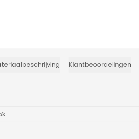
teriaalbeschrijving
Klantbeoordelingen
lok