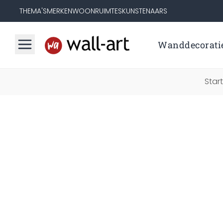
THEMA'S
MERKEN
WOONRUIMTES
KUNSTENAARS
Wanddecorati
Star