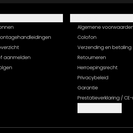
Informatie
onnen
Algemene voorwaarde
montagehandleidingen
Colofon
verzicht
Verzending en betaling
ef aanmelden
Retourneren
olgen
Herroepingsrecht
Privacybeleid
Garantie
Prestatieverklaring / CE
Cookie-instellingen