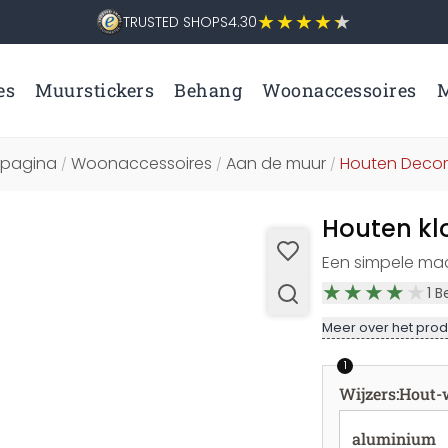
TRUSTED SHOPS
4.30
es
Muurstickers
Behang
Woonaccessoires
M
tpagina
Woonaccessoires
Aan de muur
Houten Decor
/
/
/
Houten klo
Een simpele maa
1
B
Meer over het prod
1
Wijzers
:
Hout-w
aluminium