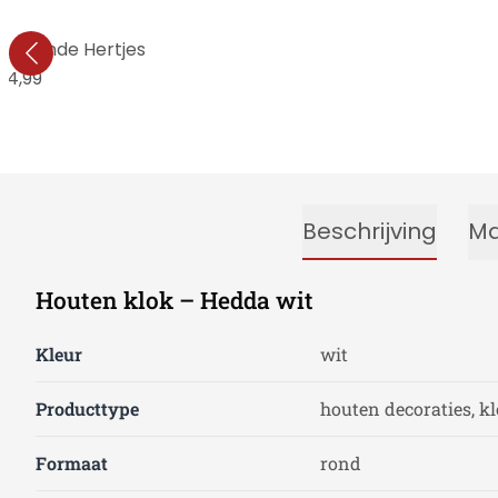
Kussende Hertjes
34,99
Beschrijving
Ma
Houten klok – Hedda wit
Kleur
wit
Producttype
houten decoraties, k
Formaat
rond