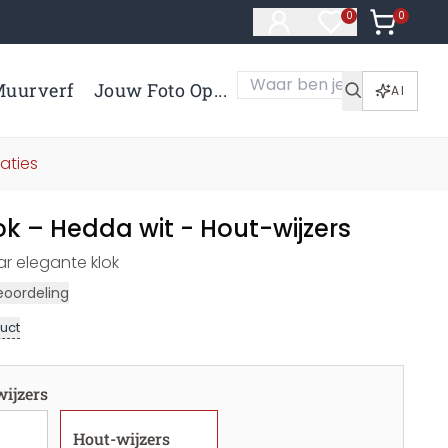
0
Artikelen 
0
Artikelen in verl
uurverf
Jouw Foto Op...
AI
aties
k – Hedda wit - Hout-wijzers
r elegante klok
eoordeling
uct
ijzers
Hout-wijzers