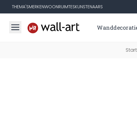
THEMA'S
MERKEN
WOONRUIMTES
KUNSTENAARS
Wanddecorati
Star