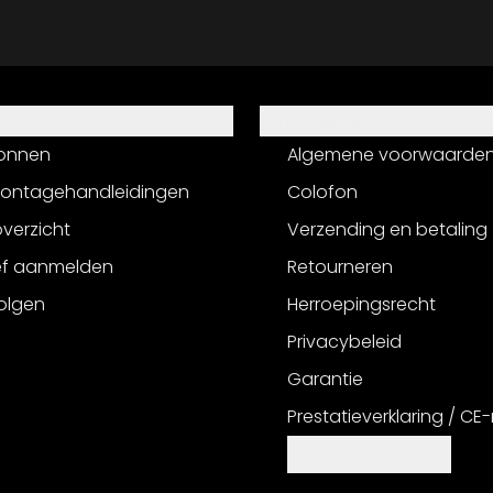
Informatie
onnen
Algemene voorwaarde
montagehandleidingen
Colofon
verzicht
Verzending en betaling
ef aanmelden
Retourneren
olgen
Herroepingsrecht
Privacybeleid
Garantie
Prestatieverklaring / CE
Cookie-instellingen