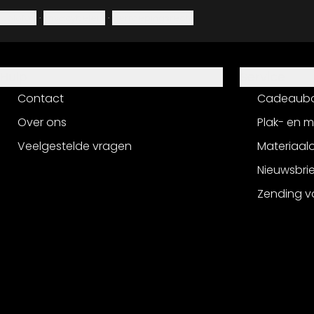
Colofon
·
Privacybeleid
·
Herroepingsrecht
Hulp
Service
Contact
Cadeaub
Over ons
Plak- en 
Veelgestelde vragen
Materiaalo
Nieuwsbri
Zending v