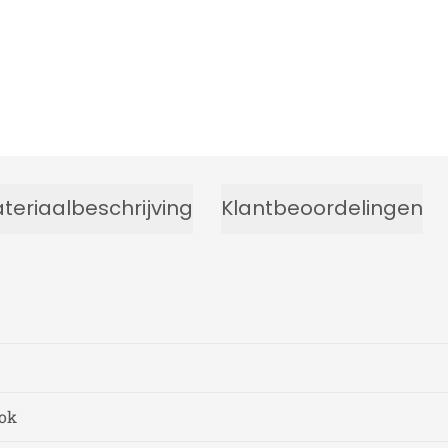
teriaalbeschrijving
Klantbeoordelingen
lok