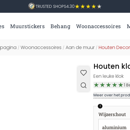
TRUSTED SHOPS
4.30
es
Muurstickers
Behang
Woonaccessoires
M
tpagina
Woonaccessoires
Aan de muur
Houten Decor
/
/
/
Houten klo
Een leuke klok
1
B
Meer over het prod
1
Wijzers
:
hout
aluminium