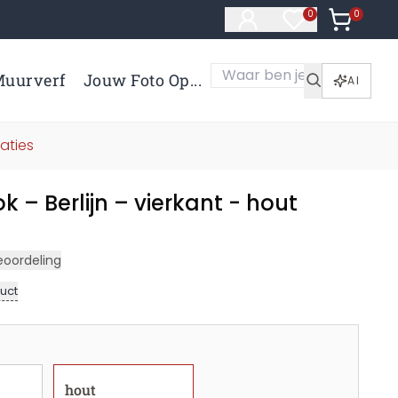
0
Artikelen 
0
Artikelen in verl
uurverf
Jouw Foto Op...
AI
aties
k – Berlijn – vierkant - hout
eoordeling
uct
hout