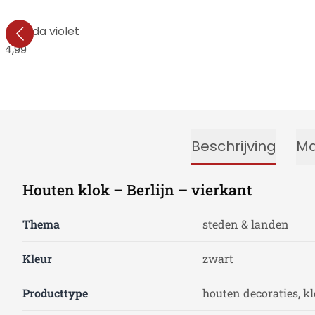
– Hedda violet
34,99
Beschrijving
Ma
Houten klok – Berlijn – vierkant
Thema
steden & landen
Kleur
zwart
Producttype
houten decoraties, k