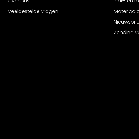
Over ons
Plak- en 
Veelgestelde vragen
Materiaalo
Nieuwsbri
Zending v