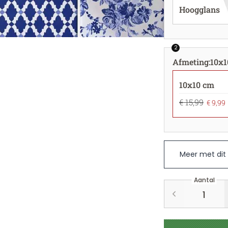
Hoogglans
2
Afmeting
:
10x1
10x10 cm
€ 15,99
€ 9,99
Meer met dit
Aantal