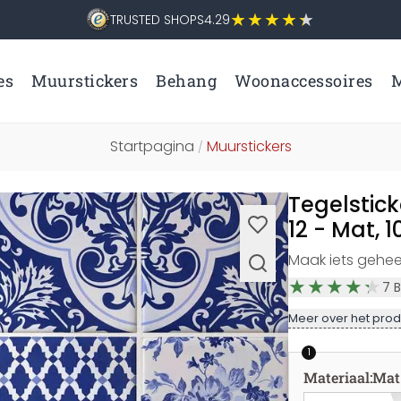
TRUSTED SHOPS
4.29
es
Muurstickers
Behang
Woonaccessoires
M
Startpagina
Muurstickers
/
Tegelstick
12 - Mat, 
Maak iets gehee
7
B
Meer over het prod
1
Materiaal
:
Mat