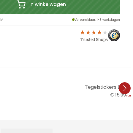
In winkelwagen
-M
Verzendklaar
: 1-3 werkdagen
Trusted Shops
Tegelstickers Boho S
€ 15,99
van