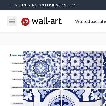
THEMA'S
MERKEN
WOONRUIMTES
KUNSTENAARS
Wanddecorati