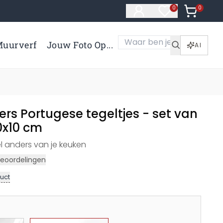
0
Artikelen 
0
Artikelen in verl
uurverf
Jouw Foto Op...
AI
ers Portugese tegeltjes - set van
10x10 cm
l anders van je keuken
eoordelingen
uct