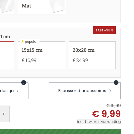
Mat
SALE -38%
0 cm
★
populair
15x15 cm
20x20 cm
€ 16,99
€ 24,99
3
1
 design
Bijpassend accessoires
€ 15,99
€ 9,99
incl. btw excl. verzending