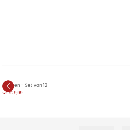
 Stippen - Set van 12
€ 9,99
anaf