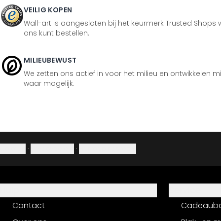
VEILIG KOPEN
Wall-art is aangesloten bij het keurmerk Trusted Shops w
ons kunt bestellen.
MILIEUBEWUST
We zetten ons actief in voor het milieu en ontwikkelen m
waar mogelijk.
Colofon
·
Privacybeleid
·
Herroepingsrecht
Hulp
Service
Contact
Cadeaub