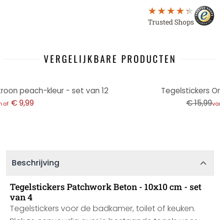
Trusted Shops
VERGELIJKBARE PRODUCTEN
-38%
roon peach-kleur - set van 12
Tegelstickers Or
€ 9,99
€ 15,99
naf
va
Beschrijving
Tegelstickers Patchwork Beton - 10x10 cm - set
van 4
Tegelstickers voor de badkamer, toilet of keuken.