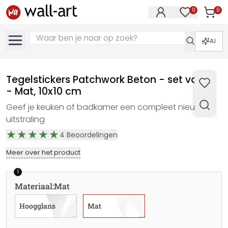
0
0
Artike
Artikelen in 
AI
Tegelstickers Patchwork Beton - set van 12
- Mat, 10x10 cm
Geef je keuken of badkamer een compleet nieuwe
uitstraling
4
Beoordelingen
Meer over het product
1
Materiaal
:
Mat
Hoogglans
Mat