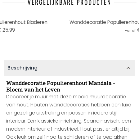
VERGELIJKBARE PRODUCTEN
lierenhout Bladeren
 25,99
vanaf
Beschrijving
Wanddecoratie Populierenhout Mandala -
Bloem van het Leven
Decoreer je muur met deze mooie muurdecoratie
van hout. Houten wanddecoraties hebben een luxe
en gezellige uitstraling en passen in iedere stijl
interieur. Een klassieke inrichting, Scandinavisch, een
modern interieur of industrieel. Hout past er altijd bij.
Ook leuk om zelf nog te schilderen of te beplakken