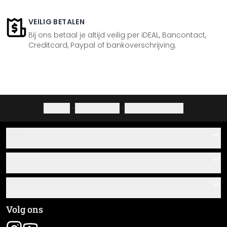
VEILIG BETALEN
Bij ons betaal je altijd veilig per iDEAL, Bancontact,
Creditcard, Paypal of bankoverschrijving.
Colofon
·
Privacybeleid
·
Herroepingsrecht
Hulp
Contact
Service
Over ons
Cadeaubonnen
Informatie
Veelgestelde vragen
Plak- en montagehandleidingen
Algemene voorwaarden
Volg ons
Materiaaloverzicht
Colofon