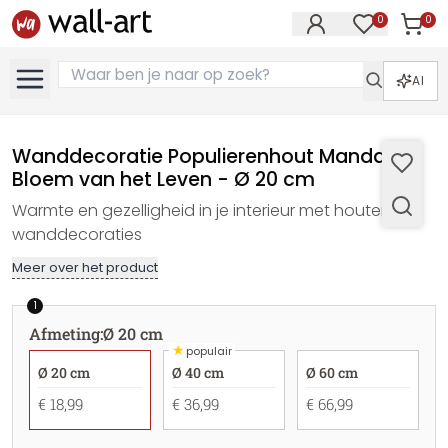
0
0
Artike
Artikelen in 
AI
Wanddecoratie Populierenhout Mandala -
Bloem van het Leven - Ø 20 cm
Warmte en gezelligheid in je interieur met houten
wanddecoraties
Meer over het product
1
Afmeting
:
Ø 20 cm
★
populair
Ø 20 cm
Ø 40 cm
Ø 60 cm
€ 18,99
€ 36,99
€ 66,99