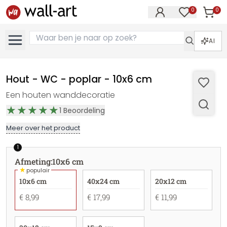
0
0
Artike
Artikelen in 
AI
Hout - WC - poplar - 10x6 cm
Een houten wanddecoratie
1
Beoordeling
Meer over het product
1
Afmeting
:
10x6 cm
★
populair
10x6 cm
40x24 cm
20x12 cm
€ 8,99
€ 17,99
€ 11,99