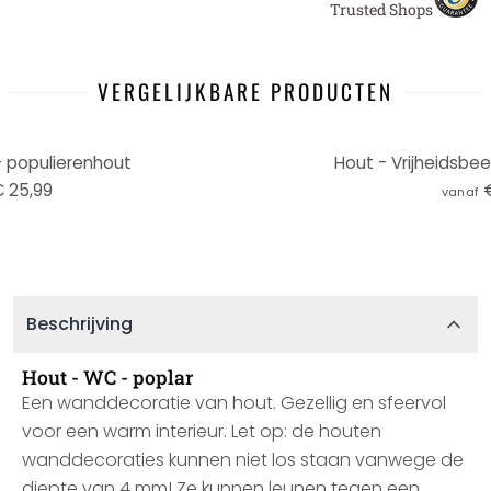
Trusted Shops
VERGELIJKBARE PRODUCTEN
- populierenhout
Hout - Vrijheidsbee
 25,99
vanaf
Beschrijving
Hout - WC - poplar
Een wanddecoratie van hout. Gezellig en sfeervol
voor een warm interieur. Let op: de houten
wanddecoraties kunnen niet los staan vanwege de
diepte van 4 mm! Ze kunnen leunen tegen een