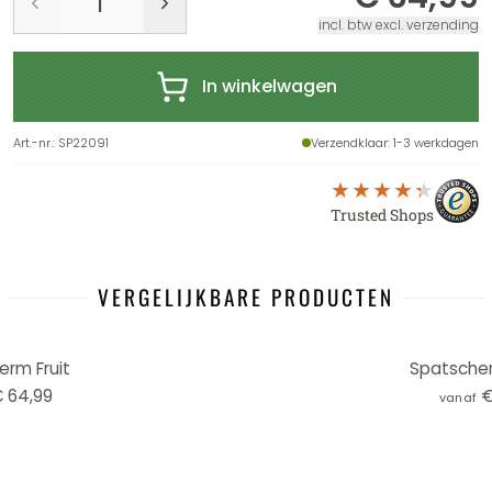
incl. btw excl. verzending
In winkelwagen
Art.-nr.
:
SP22091
Verzendklaar
: 1-3 werkdagen
Trusted Shops
VERGELIJKBARE PRODUCTEN
rm Fruit
Spatscher
 64,99
€
vanaf