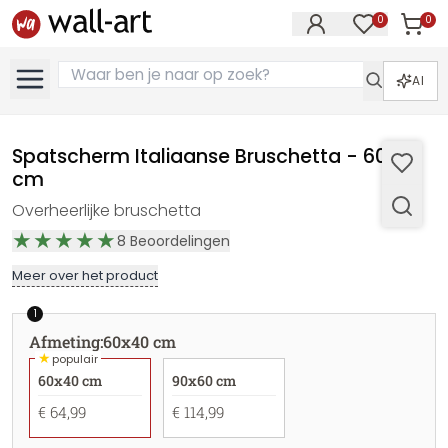
0
0
Artike
Artikelen in 
AI
Spatscherm Italiaanse Bruschetta - 60x40
cm
Overheerlijke bruschetta
8
Beoordelingen
Meer over het product
1
Afmeting
:
60x40 cm
★
populair
60x40 cm
90x60 cm
€ 64,99
€ 114,99