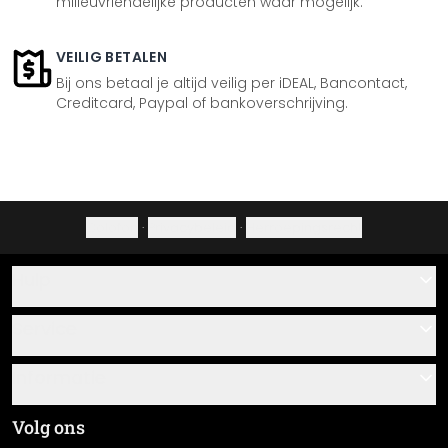
milieuvriendelijke producten waar mogelijk.
VEILIG BETALEN
Bij ons betaal je altijd veilig per iDEAL, Bancontact,
Creditcard, Paypal of bankoverschrijving.
Colofon
·
Privacybeleid
·
Herroepingsrecht
Hulp
Contact
Service
Over ons
Cadeaubonnen
Informatie
Veelgestelde vragen
Plak- en montagehandleidingen
Algemene voorwaarden
Volg ons
Materiaaloverzicht