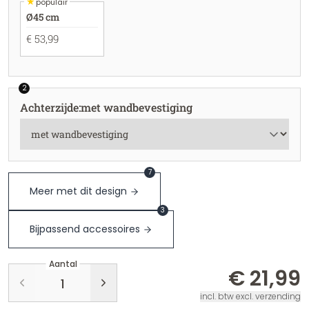
★
populair
Ø45 cm
€ 53,99
2
Achterzijde
:
met wandbevestiging
7
Meer met dit design
3
Bijpassend accessoires
Aantal
€ 21,99
incl. btw excl. verzending