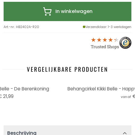
In winkelwagen
Art.-nr.
:
HB2402A-R20
Verzendklaar
: 1-3 werkdagen
Trusted Shops
VERGELIJKBARE PRODUCTEN
Belle - De Berenkoning
€ 21,99
€
vanaf
Beschrijving