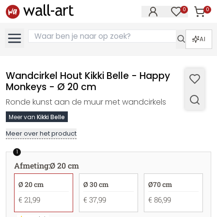
0
0
Artike
Artikelen in 
AI
Wandcirkel Hout Kikki Belle - Happy
Monkeys - Ø 20 cm
Ronde kunst aan de muur met wandcirkels
Meer van
Kikki Belle
Meer over het product
1
Afmeting
:
Ø 20 cm
Ø 20 cm
Ø 30 cm
Ø70 cm
€ 21,99
€ 37,99
€ 86,99