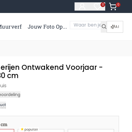
0
Artikelen 
0
Artikelen in verl
uurverf
Jouw Foto Op...
AI
derijen Ontwakend Voorjaar -
30 cm
uis
eoordeling
uct
 cm
★
populair