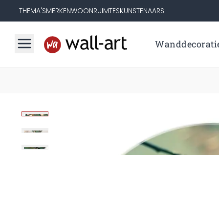
THEMA'S
MERKEN
WOONRUIMTES
KUNSTENAARS
Wanddecorati