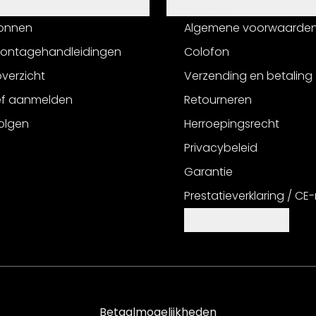
Informatie
onnen
Algemene voorwaarde
montagehandleidingen
Colofon
verzicht
Verzending en betaling
ef aanmelden
Retourneren
olgen
Herroepingsrecht
Privacybeleid
Garantie
Prestatieverklaring / CE
Cookie-instellingen
Betaalmogelijkheden