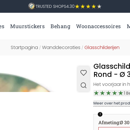
TRUSTED SHOPS
4.30
es
Muurstickers
Behang
Woonaccessoires
M
Startpagina
Wanddecoraties
Glasschilderijen
/
/
Glasschil
Rond - Ø 
Het voorjaar in h
1
B
Meer over het prod
1
Afmeting
:
Ø 30