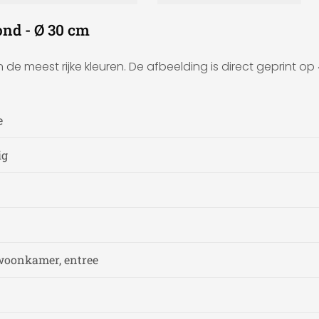
ond - Ø 30 cm
in de meest rijke kleuren. De afbeelding is direct geprint
e
ig
woonkamer, entree