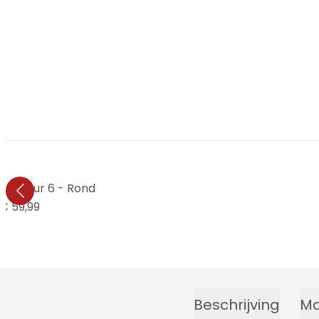
en Natuur 6 - Rond
€ 59,99
Beschrijving
Ma