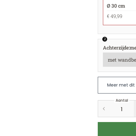
Ø 30 cm
€ 49,99
2
Achterzijde
:
me
Meer met dit
Aantal