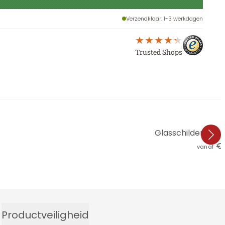
Verzendklaar
: 1-3 werkdagen
Trusted Shops
Glasschilderijen W
€ 
vanaf
Productveiligheid