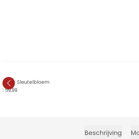
Mucha - Sleutelbloem
€ 59,99
Beschrijving
Ma