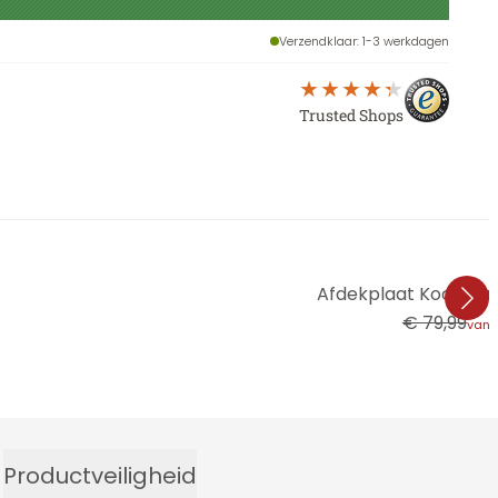
Verzendklaar
: 1-3 werkdagen
Trusted Shops
Afdekplaat Kookpla
€ 79,99
vana
Productveiligheid