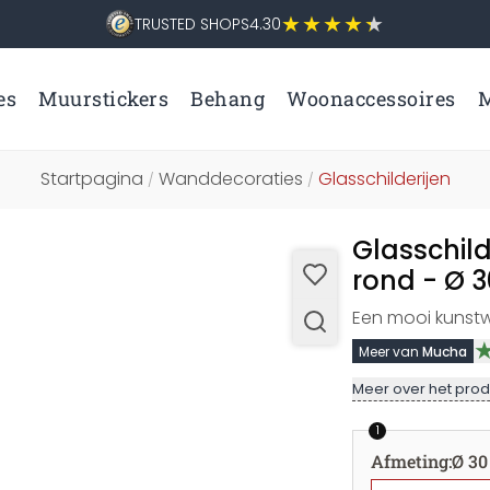
TRUSTED SHOPS
4.30
es
Muurstickers
Behang
Woonaccessoires
M
Startpagina
Wanddecoraties
Glasschilderijen
/
/
Glasschild
rond - Ø 
Een mooi kunst
Meer van
Mucha
Meer over het prod
1
Afmeting
:
Ø 30