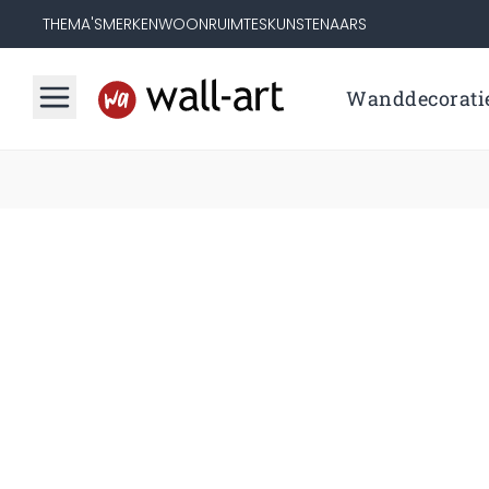
THEMA'S
MERKEN
WOONRUIMTES
KUNSTENAARS
Wanddecorati