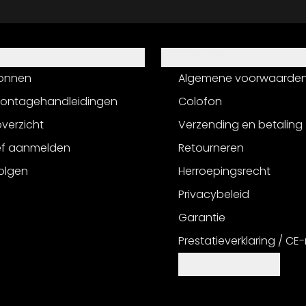
Informatie
onnen
Algemene voorwaarde
montagehandleidingen
Colofon
verzicht
Verzending en betaling
ef aanmelden
Retourneren
olgen
Herroepingsrecht
Privacybeleid
Garantie
Prestatieverklaring / CE
Cookie-instellingen