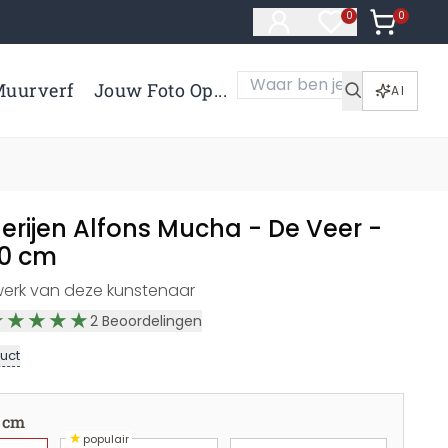
0
Artikelen 
0
Artikelen in verl
uurverf
Jouw Foto Op...
AI
erijen Alfons Mucha - De Veer -
30 cm
werk van deze kunstenaar
2
Beoordelingen
uct
 cm
★
populair