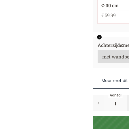
Ø 30 cm
€ 59,99
2
Achterzijde
:
me
Meer met dit
Aantal