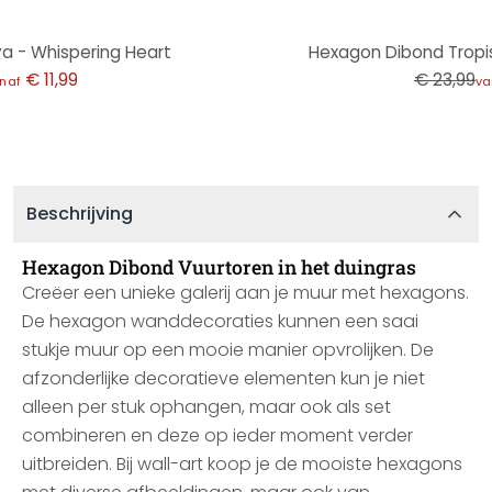
-50%
a - Whispering Heart
Hexagon Dibond Tropi
€ 11,99
€ 23,99
naf
va
Beschrijving
Hexagon Dibond Vuurtoren in het duingras
Creëer een unieke galerij aan je muur met hexagons.
De hexagon wanddecoraties kunnen een saai
stukje muur op een mooie manier opvrolijken. De
afzonderlijke decoratieve elementen kun je niet
alleen per stuk ophangen, maar ook als set
combineren en deze op ieder moment verder
uitbreiden. Bij wall-art koop je de mooiste hexagons