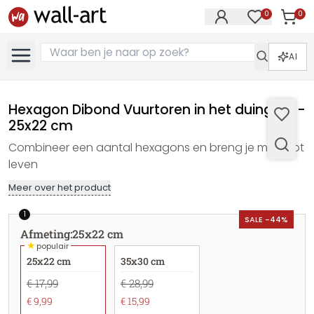
0
0
Artike
Artikelen in 
AI
Hexagon Dibond Vuurtoren in het duingras -
25x22 cm
Combineer een aantal hexagons en breng je muur tot
leven
Meer over het product
1
SALE -44%
Afmeting
:
25x22 cm
★
populair
25x22 cm
35x30 cm
€ 17,99
€ 28,99
€ 9,99
€ 15,99