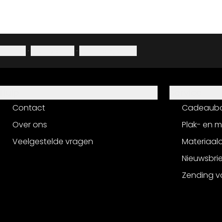
Colofon
·
Privacybeleid
·
Herroepingsrecht
Hulp
Service
Contact
Cadeaub
Over ons
Plak- en 
Veelgestelde vragen
Materiaalo
Nieuwsbri
Zending v