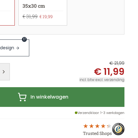
35x30 cm
€ 31,99
€ 19,99
17
 design
€ 21,99
€ 11,99
incl. btw excl. verzending
In winkelwagen
Verzendklaar
: 1-3 werkdagen
Trusted Shops