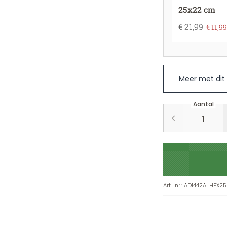
25x22 cm
€ 21,99
€ 11,99
Meer met dit
Aantal
Art.-nr.
:
AD1442A-HEX25