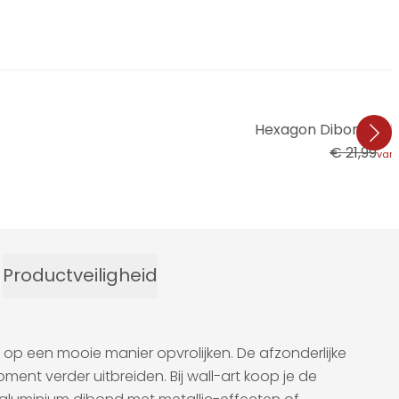
Hexagon Dibond Kubist
€ 21,99
van
Productveiligheid
op een mooie manier opvrolijken. De afzonderlijke
nt verder uitbreiden. Bij wall-art koop je de