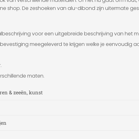
k van verschillende materialen. Of het nu gaat om hout,
line shop. De zeshoeken van alu-dibond zijn uitermate gesc
eschrijving voor een uitgebreide beschrijving van het ma
dbevestiging meegeleverd te krijgen welke je eenvoudig 
.
rschillende maten.
ren & zeeën, kunst
jen