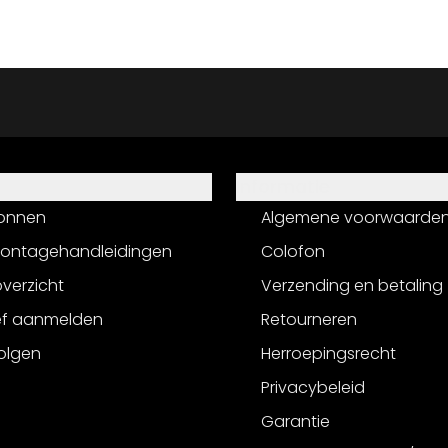
Informatie
onnen
Algemene voorwaarde
montagehandleidingen
Colofon
verzicht
Verzending en betaling
ef aanmelden
Retourneren
olgen
Herroepingsrecht
Privacybeleid
Garantie