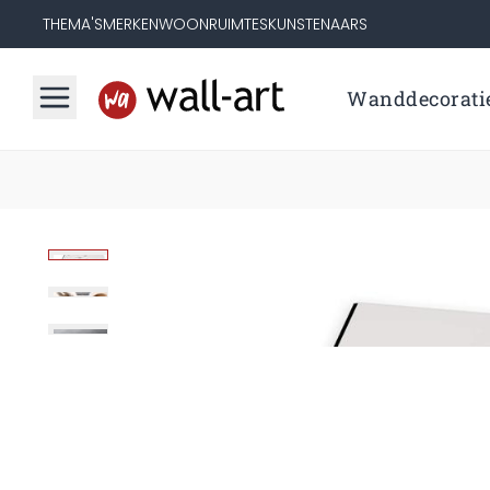
THEMA'S
MERKEN
WOONRUIMTES
KUNSTENAARS
Wanddecorati