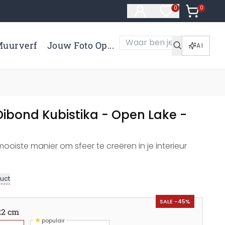
0
Artikelen 
0
Artikelen in verl
uurverf
Jouw Foto Op...
AI
ibond Kubistika - Open Lake -
oiste manier om sfeer te creëren in je interieur
uct
SALE -45%
22 cm
★
populair