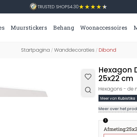
TRUSTED SHOPS
4.30
es
Muurstickers
Behang
Woonaccessoires
M
Startpagina
Wanddecoraties
Dibond
/
/
Hexagon D
25x22 cm
Hexagons - de mo
Meer van
Kubistika
Meer over het prod
1
Afmeting
:
25x