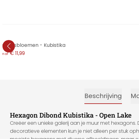
e lotusbloemen - Kubistika
€ 11,99
anaf
Beschrijving
Ma
Hexagon Dibond Kubistika - Open Lake
Creëer een unieke galerij aan je muur met hexagons.
decoratieve elementen kun je niet alleen per stuk op