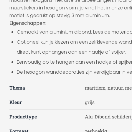
mooiste hexagons met diverse afbeeldingen, maar oo
muurstickers in hexagon vorm; je vindt het in onze on
motief is gedrukt op stevig 3 mm aluminium.
Eigenschappen:
Gemaakt van aluminium dibond. Lees de materiaalb
Optioneel kun je kiezen om een zelfklevende wan
direct kunt ophangen aan een haakje of spijker.
Eenvoudig op te hangen aan een haakje of spijker
De hexagon wanddecoraties zijn verkrijgbaar in ve
Thema
maritiem, natuur, me
Kleur
grijs
Producttype
Alu-Dibond schilderi
Formaat
zeshoekig