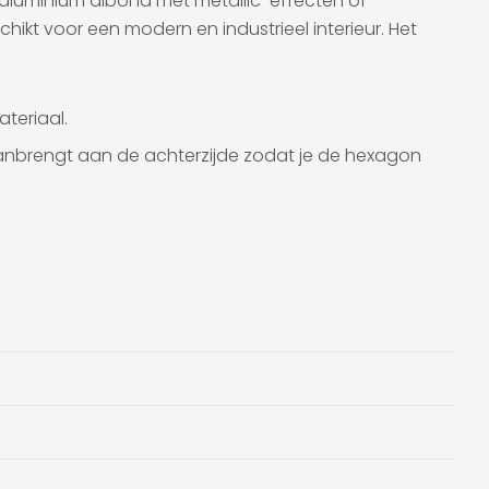
 aluminium dibond met metallic-effecten of
hikt voor een modern en industrieel interieur. Het
teriaal.
aanbrengt aan de achterzijde zodat je de hexagon