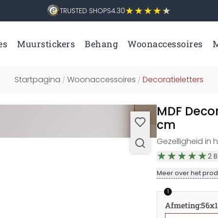
TRUSTED SHOPS
4.30
es
Muurstickers
Behang
Woonaccessoires
M
Startpagina
Woonaccessoires
Decoratieletters
/
/
MDF Decora
cm
Gezelligheid in 
2
B
Meer over het prod
1
Afmeting
:
56x