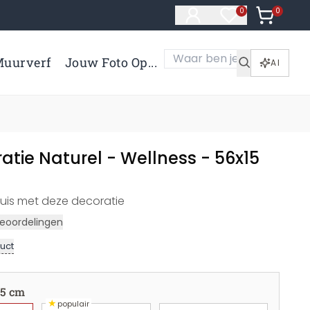
0
Artikelen 
0
Artikelen in verl
uurverf
Jouw Foto Op...
AI
tie Naturel - Wellness - 56x15
huis met deze decoratie
eoordelingen
uct
15 cm
★
populair