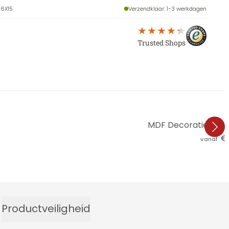
6X15
Verzendklaar
: 1-3 werkdagen
Trusted Shops
MDF Decoratie Time 
€ 
vanaf
Productveiligheid