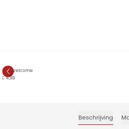
tie - Welcome
€ 4,99
Beschrijving
Ma