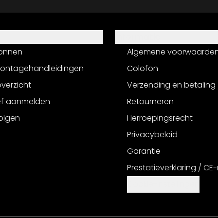
Informatie
onnen
Algemene voorwaarde
montagehandleidingen
Colofon
verzicht
Verzending en betaling
ef aanmelden
Retourneren
olgen
Herroepingsrecht
Privacybeleid
Garantie
Prestatieverklaring / CE
Cookie-instellingen