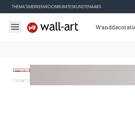
THEMA'S
MERKEN
WOONRUIMTES
KUNSTENAARS
Wanddecorati