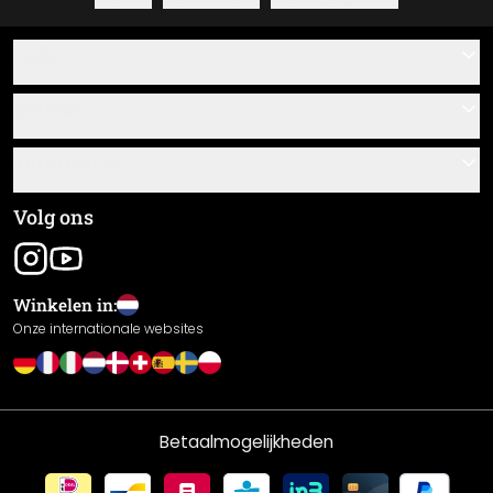
Hulp
Contact
Service
Over ons
Cadeaubonnen
Informatie
Veelgestelde vragen
Plak- en montagehandleidingen
Algemene voorwaarden
Volg ons
Materiaaloverzicht
Colofon
Nieuwsbrief aanmelden
Verzending en betaling
Winkelen in:
Zending volgen
Retourneren
Onze internationale websites
Herroepingsrecht
Privacybeleid
Garantie
Betaalmogelijkheden
Prestatieverklaring / CE-markering