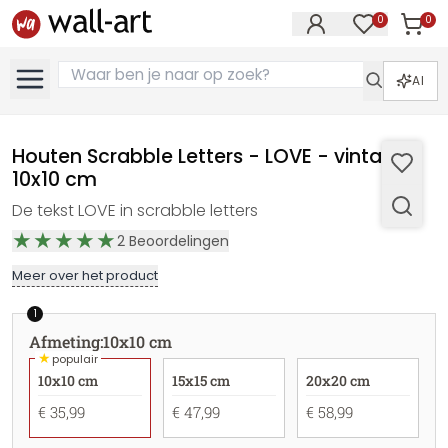
0
0
Artike
Artikelen in 
AI
Houten Scrabble Letters - LOVE - vintage -
10x10 cm
De tekst LOVE in scrabble letters
2
Beoordelingen
Meer over het product
1
Afmeting
:
10x10 cm
★
populair
10x10 cm
15x15 cm
20x20 cm
€ 35,99
€ 47,99
€ 58,99