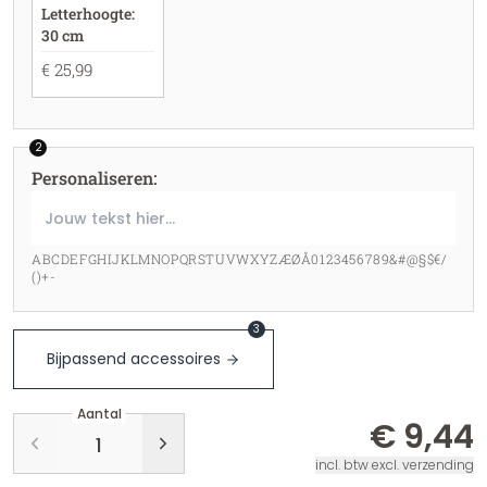
Letterhoogte:
30 cm
€ 25,99
2
Personaliseren
:
ABCDEFGHIJKLMNOPQRSTUVWXYZÆØÅ0123456789&#@§$€/
()+-
3
Bijpassend accessoires
Aantal
€ 9,44
incl. btw excl. verzending