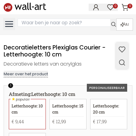
0
0
Artike
Artikelen in 
AI
Decoratieletters Plexiglas Courier -
Letterhoogte: 10 cm
Decoratieve letters van acrylglas
Meer over het product
1
PERSONALISEERBAAR
Afmeting
:
Letterhoogte: 10 cm
★
populair
Letterhoogte: 10
Letterhoogte: 15
Letterhoogte:
cm
cm
20 cm
€ 9,44
€ 12,99
€ 17,99