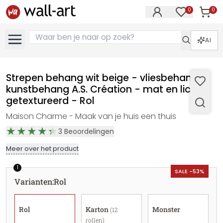
0
0
Artike
Artikelen in 
AI
Strepen behang wit beige - vliesbehang
kunstbehang A.S. Création - mat en licht
getextureerd - Rol
Maison Charme - Maak van je huis een thuis
3
Beoordelingen
Meer over het product
1
SALE -53%
Varianten
:
Rol
Rol
Karton
Monster
(12
rollen)