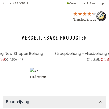
Art.-nr.
:
AS314055-R
Verzendklaar
: 1-3 werkdagen
Trusted Shops
VERGELIJKBARE PRODUCTEN
-57%
ang New Strepen Behang
,99
€ 66,95
€ 28
(
€ 4,50/m²
)
Beschrijving