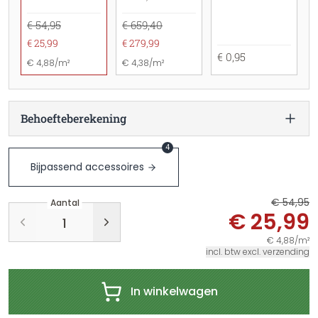
€ 54,95
€ 659,40
€ 25,99
€ 279,99
€ 0,95
€ 4,88/m²
€ 4,38/m²
Behoefteberekening
4
Bijpassend accessoires
€ 54,95
Aantal
€ 25,99
€ 4,88/m²
incl. btw excl. verzending
In winkelwagen