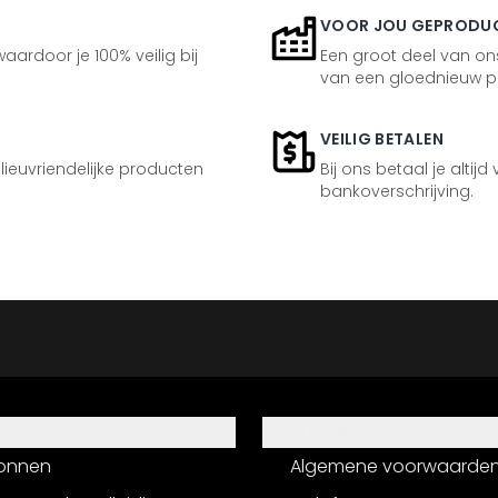
VOOR JOU GEPRODU
aardoor je 100% veilig bij
Een groot deel van ons
van een gloednieuw p
VEILIG BETALEN
ilieuvriendelijke producten
Bij ons betaal je altijd
bankoverschrijving.
Informatie
onnen
Algemene voorwaarde