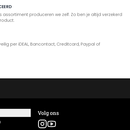
CEERD
 assortiment produceren we zelf. Zo ben je altijd verzekerd
roduct.
 veilig per iDEAL, Bancontact, Creditcard, Paypal of
Volg ons
n