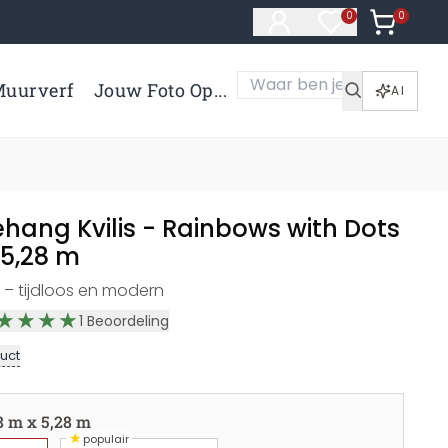
0
Artikelen 
0
Artikelen in verl
uurverf
Jouw Foto Op...
AI
hang Kvilis - Rainbows with Dots
 5,28 m
– tijdloos en modern
1
Beoordeling
uct
8 m x 5,28 m
★
populair