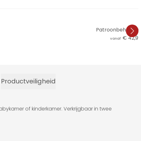
Patroonbehang Kvil
€ 42,99
vanaf
Productveiligheid
bykamer of kinderkamer. Verkrijgbaar in twee