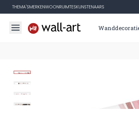
THEMA'S
MERKEN
WOONRUIMTES
KUNSTENAARS
Wanddecorati