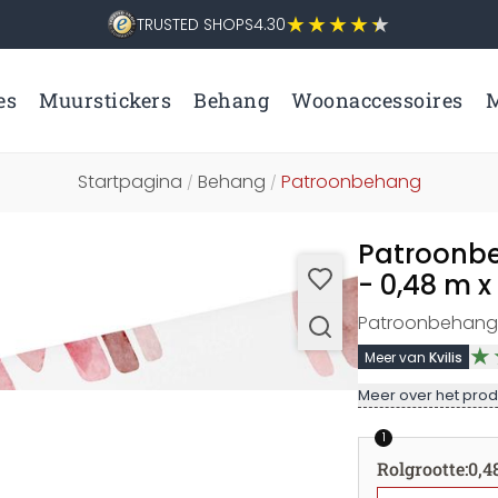
TRUSTED SHOPS
4.30
es
Muurstickers
Behang
Woonaccessoires
M
Startpagina
Behang
Patroonbehang
/
/
Patroonbe
- 0,48 m x
Patroonbehang 
Meer van
Kvilis
Meer over het prod
1
Rolgrootte
:
0,4