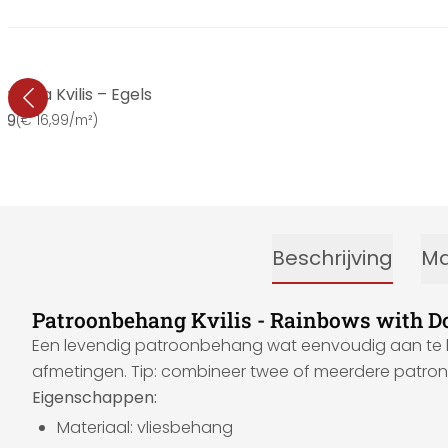
stina Kvilis – Egels
99
(
€ 16,99/m²
)
Beschrijving
Ma
Patroonbehang Kvilis - Rainbows with D
Een levendig patroonbehang wat eenvoudig aan te bre
afmetingen. Tip: combineer twee of meerdere patrone
Eigenschappen:
Materiaal: vliesbehang