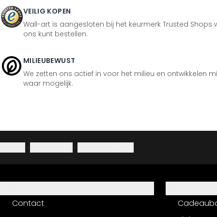
VEILIG KOPEN
Wall-art is aangesloten bij het keurmerk Trusted Shops w
ons kunt bestellen.
MILIEUBEWUST
We zetten ons actief in voor het milieu en ontwikkelen m
waar mogelijk.
Colofon
·
Privacybeleid
·
Herroepingsrecht
Hulp
Service
Contact
Cadeaub