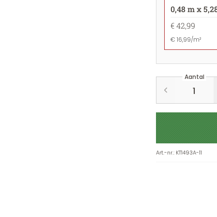
0,48 m x 5,2
€ 42,99
€ 16,99/m²
Aantal
Art.-nr.
:
KT1493A-11