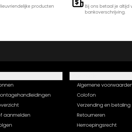
ilieuvriendelijke producten
Bij ons betaal je altijd
bankoverschrijving.
Informatie
onnen
Algemene voorwaarde
montagehandleidingen
Colofon
verzicht
Verzending en betaling
ef aanmelden
Retourneren
olgen
Herroepingsrecht