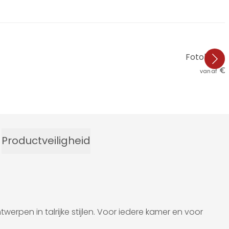
Fotobehan
€ 
vanaf
Productveiligheid
erpen in talrijke stijlen. Voor iedere kamer en voor