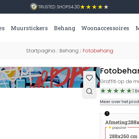
TRUSTED SHOPS
4.30
es
Muurstickers
Behang
Woonaccessoires
M
Startpagina
Behang
Fotobehang
/
/
Fotobehan
Graffiti op de m
1
B
Meer over het prod
1
Afmeting
:
288
★
populair
288x260 cm