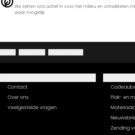
We zetten ons actief in voor het milieu en ontwikkelen m
waar mogelijk.
Colofon
·
Privacybeleid
·
Herroepingsrecht
Hulp
Service
Contact
Cadeaub
Over ons
Plak- en 
Veelgestelde vragen
Materiaalo
Nieuwsbri
Zending v