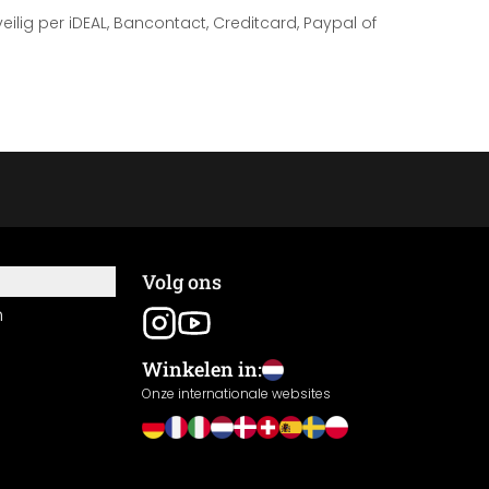
 veilig per iDEAL, Bancontact, Creditcard, Paypal of
Volg ons
n
Winkelen in:
Onze internationale websites