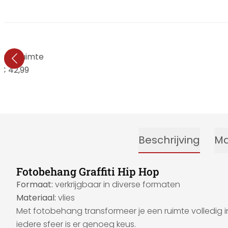
ang Ruimte
€ 42,99
Beschrijving
Ma
Fotobehang Graffiti Hip Hop
Formaat:
verkrijgbaar in diverse formaten
Materiaal:
vlies
Met fotobehang transformeer je een ruimte volledig in
iedere sfeer is er genoeg keus.