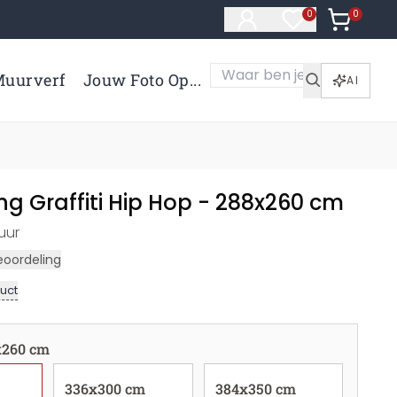
0
Artikelen 
0
Artikelen in verl
uurverf
Jouw Foto Op...
AI
g Graffiti Hip Hop - 288x260 cm
uur
eoordeling
uct
x260 cm
336x300 cm
384x350 cm