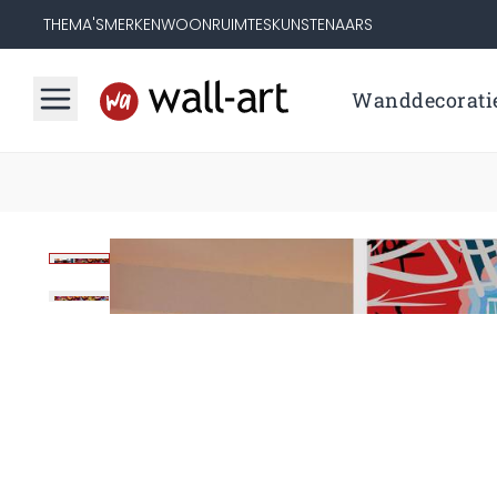
THEMA'S
MERKEN
WOONRUIMTES
KUNSTENAARS
Wanddecorati