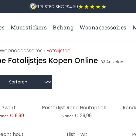
TRUSTED SHOPS
4.30
es
Muurstickers
Behang
Woonaccessoires
M
Woonaccessoires
Fotolijsten
/
 Fotolijstjes Kopen Online
33
Artikelen
 - zwart
Posterlijst Rond Houtoptiek Natuur
Ronde
€ 9,99
€ 29,99
anaf
vanaf
t echt hout
Lijst - wit
P