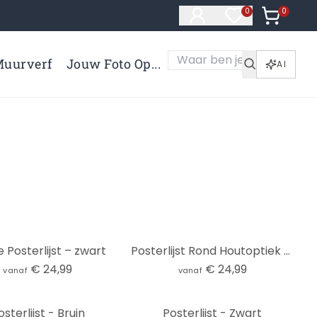
0
Artikelen 
0
Artikelen in verl
uurverf
Jouw Foto Op...
AI
 Posterlijst – zwart
Posterlijst Rond Houtoptiek Wit
€ 24,99
€ 24,99
vanaf
vanaf
osterlijst - Bruin
Posterlijst - Zwart