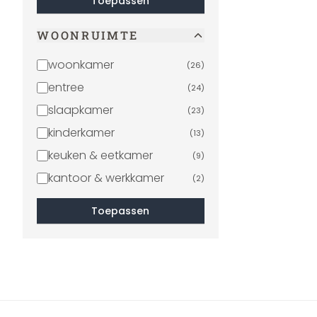
Toepassen
WOONRUIMTE
woonkamer
(
26
)
entree
(
24
)
slaapkamer
(
23
)
kinderkamer
(
13
)
keuken & eetkamer
(
9
)
kantoor & werkkamer
(
2
)
Toepassen