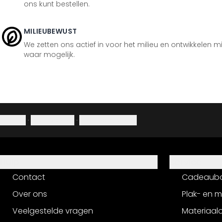
ons kunt bestellen.
MILIEUBEWUST
We zetten ons actief in voor het milieu en ontwikkelen m
waar mogelijk.
Colofon
·
Privacybeleid
·
Herroepingsrecht
Hulp
Service
Contact
Cadeaub
Over ons
Plak- en 
Veelgestelde vragen
Materiaalo