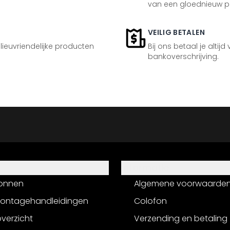
van een gloednieuw p
VEILIG BETALEN
ilieuvriendelijke producten
Bij ons betaal je altijd
bankoverschrijving.
Informatie
onnen
Algemene voorwaarde
montagehandleidingen
Colofon
verzicht
Verzending en betaling