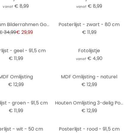
€ 8,99
€ 8,99
vanaf
vanaf
Aluminium Bilderrahmen Gold mit Passepartout - für 3 Fotos - 25,4 x 48,3 cm
Posterlijst - zwart - 80 cm
€ 34,99
€ 29,99
€ 11,99
lijst - geel - 91,5 cm
Fotolijstje
€ 11,99
€ 4,90
vanaf
MDF Omlijsting
MDF Omlijsting - naturel
€ 12,99
€ 12,99
ijst - groen - 91,5 cm
Houten Omlijsting 3-delig Populierenhout
€ 11,99
€ 12,99
rlijst - wit - 50 cm
Posterlijst - rood - 91,5 cm