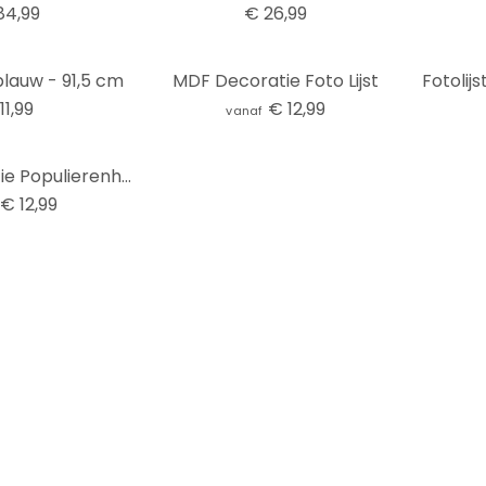
84,99
€ 26,99
 blauw - 91,5 cm
MDF Decoratie Foto Lijst
Fotolijs
11,99
€ 12,99
vanaf
Wanddecoratie Populierenhout Foto Lijst
€ 12,99