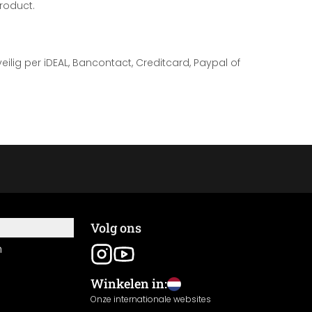
roduct.
 veilig per iDEAL, Bancontact, Creditcard, Paypal of
Volg ons
n
Winkelen in:
Onze internationale websites