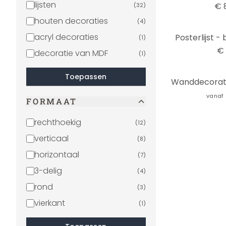
lijsten
€ 
(
32
)
houten decoraties
(
4
)
acryl decoraties
Posterlijst -
(
1
)
€ 
decoratie van MDF
(
1
)
Toepassen
vanaf
FORMAAT
rechthoekig
(
12
)
verticaal
(
8
)
horizontaal
(
7
)
3-delig
(
4
)
rond
(
3
)
vierkant
(
1
)