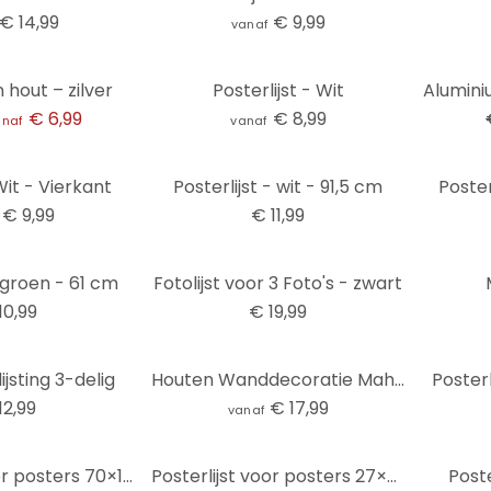
€ 14,99
€ 9,99
vanaf
-14%
n hout – zilver
Posterlijst - Wit
€ 6,99
€ 8,99
anaf
vanaf
Wit - Vierkant
Posterlijst - wit - 91,5 cm
Poster
€ 9,99
€ 11,99
- groen - 61 cm
Fotolijst voor 3 Foto's - zwart
10,99
€ 19,99
jsting 3-delig
Houten Wanddecoratie Mahoniefineer Foto Lijst
Posterl
12,99
€ 17,99
vanaf
Posterlijst voor posters 70×105 cm - Hout - Wit
Posterlijst voor posters 27×40 cm - Hout - Zilver
Poste