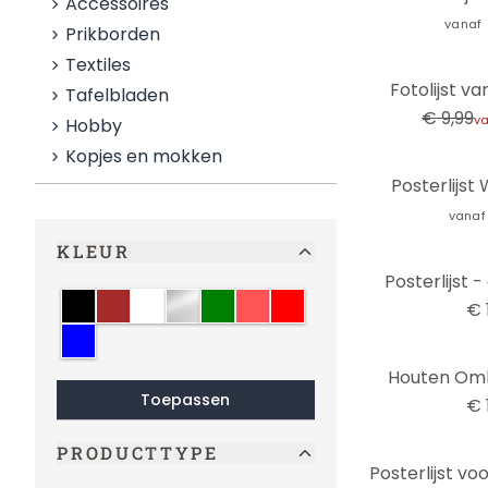
Accessoires
vanaf
Prikborden
Textiles
-30%
Fotolijst va
Tafelbladen
€ 9,99
v
Hobby
Kopjes en mokken
Posterlijst 
vanaf
KLEUR
Posterlijst 
zwart
bruin
wit
zilver
groen
crème
rood
€ 
blauw
Houten Omli
Toepassen
€ 
PRODUCTTYPE