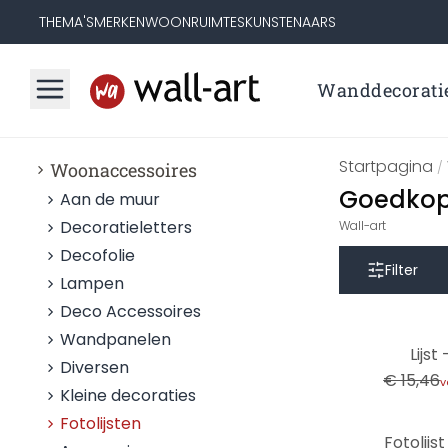
THEMA'S
MERKEN
WOONRUIMTES
KUNSTENAARS
Wanddecorati
Startpagina
Woonaccessoires
/
Goedkope
Aan de muur
Decoratieletters
Wall-art
Decofolie
Filter
Lampen
Deco Accessoires
Wandpanelen
-35%
Lijst
Diversen
€ 15,46
v
Kleine decoraties
Fotolijsten
Fotolijs