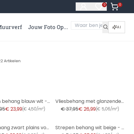
0
Artikelen 
0
Artikelen in verl
uurverf
Jouw Foto Op...
AI
22
Artikelen
-29%
Strepen behang blauw wit - vliesbehang kunst A.S. Création - mat en licht gestructureerd
Vliesbehang met glanzende grove structuur groen betonlook
95
€ 23,99
€ 37,95
€ 26,99
(
€ 4,50/m²
)
(
€ 5,06/m²
)
-53%
vliesbehang zwart plains voor woonkamer slaapkamer behang marburg
Strepen behang wit beige - vliesbehang kunstbehang A.S. Création - mat en licht getextureerd