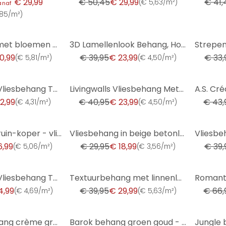
€ 29,99
€ 50,45
€ 29,99
€ 41,
(
€ 5,63/m²
)
anaf
1,85/m²
)
-40%
-47%
Vliesbehang met bloemen geelgroen - bloemenbehang in retrostijl - vintage Patroonbehang
3D Lamellenlook Behang, Houtlook Vliesbehang van A.S. Creation, Beige, Zwart, Bruin
0,99
€ 39,95
€ 23,99
€ 33,
(
€ 5,81/m²
)
(
€ 4,50/m²
)
-41%
-43%
A.S. Création Vliesbehang The BOS - Battle of Style Jungle Look Zwart, Oranje, Turquoise
Livingwalls Vliesbehang Metropolitan Stories Jungle
2,99
€ 40,95
€ 23,99
€ 43,
(
€ 4,31/m²
)
(
€ 4,50/m²
)
-37%
-30%
Bosbehang bruin-koper - vliesbehang met natuurmotief
Vliesbehang in beige betonlook used look effen
6,99
€ 29,95
€ 18,99
€ 39,
(
€ 5,06/m²
)
(
€ 3,56/m²
)
-25%
-60%
A.S. Création Vliesbehang The BOS - Battle of Style Jungle Look Wit, Groen, Lila, Roze
Textuurbehang met linnenlook Beige Crème - Geometrisch monster
4,99
€ 39,95
€ 29,99
€ 66,
(
€ 4,69/m²
)
(
€ 5,63/m²
)
-26%
-25%
bloemen behang crème groen - vliesbehang landelijke stijl A.S. Création - mat en licht gestructureer
Barok behang groen goud - Vliesbehang met monster - elegant patroonbehang