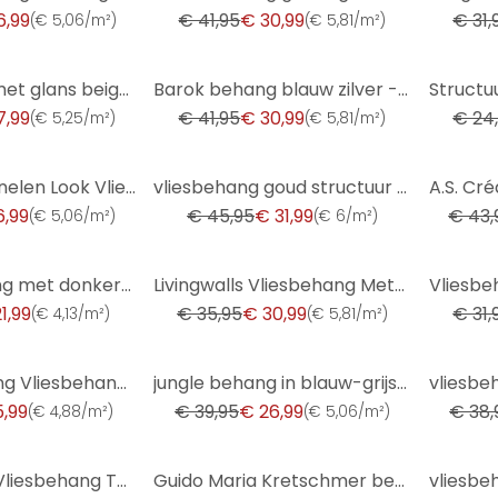
6,99
€ 41,95
€ 30,99
€ 31,
(
€ 5,06/m²
)
(
€ 5,81/m²
)
-26%
-20%
vliesbehang met glans beige betonlook
Barok behang blauw zilver - Vliesbehang met Patroonbehang - glanzend Patroonbehang
7,99
€ 41,95
€ 30,99
€ 24
(
€ 5,25/m²
)
(
€ 5,81/m²
)
-30%
-43%
3D Houten Panelen Look Vliesbehang, Scandinavisch Houtlook Behang van A.S. Creation, Bruin, Zwart
vliesbehang goud structuur voor woonkamer slaapkamer behang marburg
6,99
€ 45,95
€ 31,99
€ 43,
(
€ 5,06/m²
)
(
€ 6/m²
)
-14%
-34%
Textuurbehang met donkerblauwe textiellook - Elegant Vliesbehang - Modern wandontwerp
Livingwalls Vliesbehang Metropolitan Stories
1,99
€ 35,95
€ 30,99
€ 31,
(
€ 4,13/m²
)
(
€ 5,81/m²
)
-32%
-28%
Michalsky Living Vliesbehang Dream Again
jungle behang in blauw-grijs - vliesbehang met tropische flair
5,99
€ 39,95
€ 26,99
€ 38,
(
€ 4,88/m²
)
(
€ 5,06/m²
)
-49%
-30%
A.S. Création Vliesbehang The BOS - Battle of Style Jungle Look Wit, Groen, Rood, Beige
Guido Maria Kretschmer behang met bloemmotief Floral Glow Fashion for Walls 5 beige