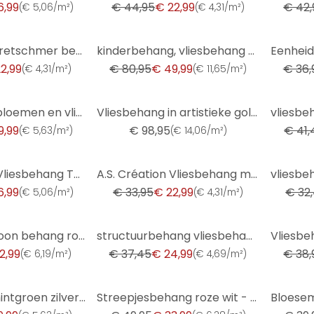
6,99
€ 44,95
€ 22,99
€ 42,
(
€ 5,06/m²
)
(
€ 4,31/m²
)
-38%
-27%
Guido Maria Kretschmer behang met bloemmotief Floral Glow Fashion for Walls 5 goud
kinderbehang, vliesbehang met illustratie Kids Walls wit, groen
2,99
€ 80,95
€ 49,99
€ 36,
(
€ 4,31/m²
)
(
€ 11,65/m²
)
-30%
behang met bloemen en vliesbehang Kumano beige
Vliesbehang in artistieke golflook en beige, rode golf
9,99
€ 98,95
€ 41,
(
€ 5,63/m²
)
(
€ 14,06/m²
)
-32%
-38%
A.S. Création Vliesbehang The BOS - Battle of Style - Bloemenbehang Wit, Zilver, Oranje
A.S. Création Vliesbehang met Glitter Memory 3
6,99
€ 33,95
€ 22,99
€ 32
(
€ 5,06/m²
)
(
€ 4,31/m²
)
-33%
-28%
Bloemenpatroon behang roze wit - bloemen behang speels
structuurbehang vliesbehang Novamur Jackie beige
2,99
€ 37,45
€ 24,99
€ 38,
(
€ 6,19/m²
)
(
€ 4,69/m²
)
-32%
-25%
Sierbehang mintgroen zilver - glanzend Vliesbehang met monster
Streepjesbehang roze wit - delicaat behang met streepjespatroon