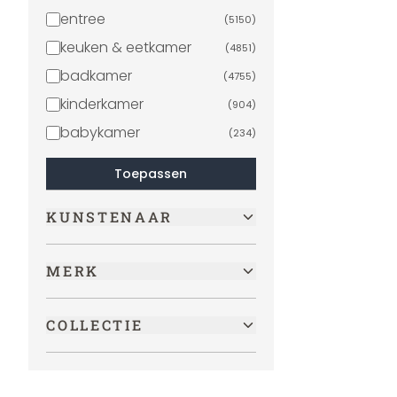
entree
(
5150
)
keuken & eetkamer
(
4851
)
badkamer
(
4755
)
kinderkamer
(
904
)
babykamer
(
234
)
Toepassen
KUNSTENAAR
MERK
COLLECTIE