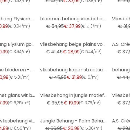
9,99
€ 49,95
€ 33,99
€ 39,
(
€ 5,63/m²
)
(
€ 6,38/m²
)
-31%
-34%
Bladmotief behang Elysium bruin
bloemen behang vliesbehang Kumano goud
0,99
€ 54,95
€ 37,99
€ 31,
(
€ 3,94/m²
)
(
€ 7,13/m²
)
-30%
-32%
Grafisch behang Elysium goud
vliesbehang beige plains voor woonkamer slaapkamer behang marburg
0,99
€ 41,45
€ 28,99
€ 37,
(
€ 3,94/m²
)
(
€ 5,44/m²
)
-30%
-42%
behang groene bladeren - bloemetjes woonkamer vliesbehang keuken
vliesbehang koper structuur voor woonkamer slaapkamer behang marburg
0,99
€ 45,95
€ 31,99
€ 44,
(
€ 5,81/m²
)
(
€ 6/m²
)
-44%
-29%
vliesbehang met glans wit betonlook
Vliesbehang in jungle motief in blauw, grijs
7,99
€ 35,95
€ 19,99
€ 37,
(
€ 5,25/m²
)
(
€ 3,75/m²
)
-60%
-20%
Vinyl behang, vliesbehang vintage deluxe goud
Jungle Behang - Palm Behang van A.S. Création Donkergrijs Beige 386383
4,99
€ 66,95
€ 26,99
€ 29,
(
€ 6,56/m²
)
(
€ 5,06/m²
)