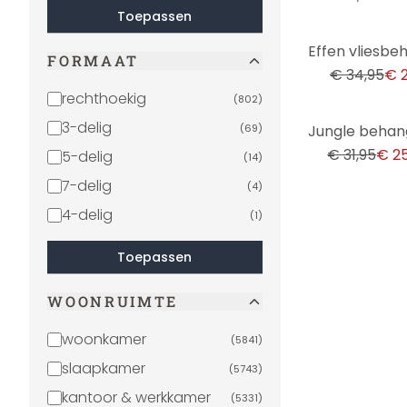
Toepassen
-37%
FORMAAT
€ 34,95
€ 2
rechthoekig
(
802
)
-19%
3-delig
(
69
)
€ 31,95
€ 25
5-delig
(
14
)
7-delig
(
4
)
4-delig
(
1
)
Toepassen
WOONRUIMTE
woonkamer
(
5841
)
slaapkamer
(
5743
)
kantoor & werkkamer
(
5331
)