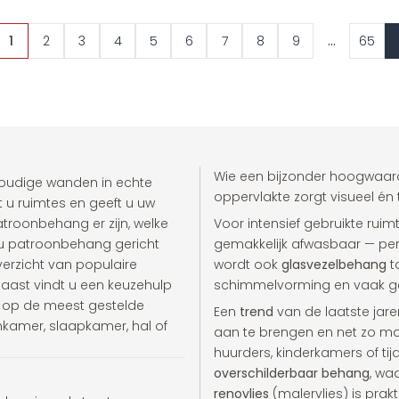
...
1
2
3
4
5
6
7
8
9
65
Wie een bijzonder hoogwaardi
voudige wanden in echte
oppervlakte zorgt visueel én 
 u ruimtes en geeft u uw
patroonbehang er zijn, welke
Voor intensief gebruikte ruim
u patroonbehang gericht
gemakkelijk afwasbaar — per
erzicht van populaire
wordt ook
glasvezelbehang
t
aast vindt u een keuzehulp
schimmelvorming en vaak ge
n op de meest gestelde
Een
trend
van de laatste jare
nkamer, slaapkamer, hal of
aan te brengen en net zo mak
huurders, kinderkamers of tijd
overschilderbaar behang
, wa
renovlies
(malervlies) is prak