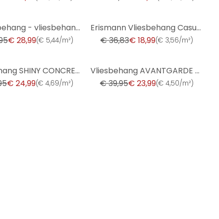
-48%
Streepbehang - vliesbehang country house by A.S. Création beige wit duurzaam 386652
Erismann Vliesbehang Casual Chic Blauw
95
€ 28,99
€ 36,83
€ 18,99
(
€ 5,44/m²
)
(
€ 3,56/m²
)
-40%
Vliesbehang SHINY CONCRETE Elle Decoration 4, oker
Vliesbehang AVANTGARDE Elle Decoration 4, petrol
95
€ 24,99
€ 39,95
€ 23,99
(
€ 4,69/m²
)
(
€ 4,50/m²
)