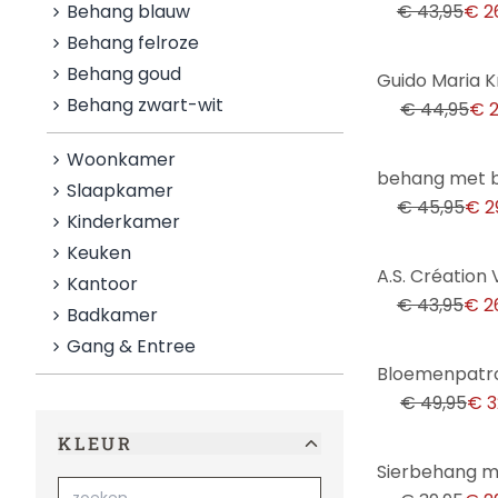
Behang blauw
€ 43,95
€ 2
Behang felroze
-49%
Behang goud
Behang zwart-wit
€ 44,95
€ 2
Woonkamer
-35%
Slaapkamer
€ 45,95
€ 2
Kinderkamer
Keuken
-39%
Kantoor
€ 43,95
€ 2
Badkamer
Gang & Entree
-34%
€ 49,95
€ 3
KLEUR
-25%