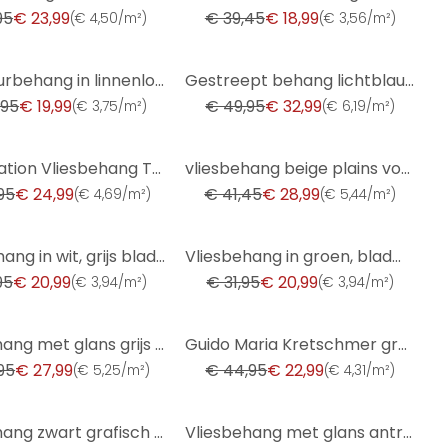
95
€ 23,99
€ 39,45
€ 18,99
(
€ 4,50/m²
)
(
€ 3,56/m²
)
-34%
Structuurbehang in linnenlook bruin - subtiel Vliesbehang modern & elegant
Gestreept behang lichtblauw wit - Vliesbehang strepen voor kinderkamers & meer
,95
€ 19,99
€ 49,95
€ 32,99
(
€ 3,75/m²
)
(
€ 6,19/m²
)
-30%
A.S. Création Vliesbehang The BOS - Battle of Style Jungle Look Petrol, Blauw, Geel, Groen
vliesbehang beige plains voor woonkamer slaapkamer behang marburg
95
€ 24,99
€ 41,45
€ 28,99
(
€ 4,69/m²
)
(
€ 5,44/m²
)
-34%
Vliesbehang in wit, grijs bladmotief bladlook bloemige natuur
Vliesbehang in groen, bladmotief bladlook bloemige natuur
95
€ 20,99
€ 31,95
€ 20,99
(
€ 3,94/m²
)
(
€ 3,94/m²
)
-49%
vliesbehang met glans grijs betonlook
Guido Maria Kretschmer grafisch behang Waves of Light Fashion for Walls 5 beige
95
€ 27,99
€ 44,95
€ 22,99
(
€ 5,25/m²
)
(
€ 4,31/m²
)
-29%
vliesbehang zwart grafisch voor woonkamer slaapkamer behang marburg
Vliesbehang met glans antraciet betonlook