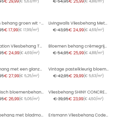
45
€ 29,99
€ 54,95
€ 25,99
(
€ 5,63/m²
)
(
€ 4,88/m²
)
-43%
Strepen behang groen wit - vliesbehang A.S. Création
Livingwalls Vliesbehang Metropolitan Stories Barok St. Petersburg
95
€ 17,99
€ 43,95
€ 24,99
(
€ 17,99/m²
)
(
€ 4,69/m²
)
-53%
A.S. Création Vliesbehang The BOS - Battle of Style Baksteen Look Rood, Oranje
Bloemen behang crèmegrijs - vliesbehang landelijke stijl A.S. Création - mat licht structuur
95
€ 24,99
€ 54,95
€ 25,99
(
€ 4,69/m²
)
(
€ 4,88/m²
)
-30%
Vliesbehang met een glanzende, grove structuur antraciet gipslook
Vintage pastelkleurig bloemenbehang - bloemenpatroon behang retro - vliesbehang
95
€ 27,99
€ 42,95
€ 29,99
(
€ 5,25/m²
)
(
€ 5,63/m²
)
-40%
Romantisch bloemenbehang duurzaam vliesbehang Floral by A.S. Création Rosa Orange 386363
Vliesbehang SHINY CONCRETE Elle Decoration 4, blauw
95
€ 26,99
€ 39,95
€ 23,99
(
€ 5,06/m²
)
(
€ 4,50/m²
)
-52%
Jungle behang met bladmotief beige bruin - exotisch Vliesbehang modern & elegant
Erismann Vliesbehang Code Nature Beige