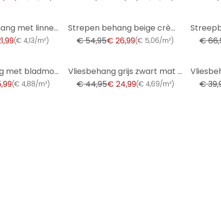
-51%
-57%
Effen vliesbehang met linnenstructuur vanillegeel - eenkleurig vliesbehang voor woonkamer en keuken
Strepen behang beige crème - vliesbehang kunst A.S. Création - mat en licht structuurloos
1,99
€ 54,95
€ 26,99
€ 66,
(
€ 4,13/m²
)
(
€ 5,06/m²
)
-44%
-37%
Jungle behang met bladmotief crème beige - modern Vliesbehang discreet & elegant
Vliesbehang grijs zwart mat gestreept - modern skandi behang met houten panelen
,99
€ 44,95
€ 24,99
€ 39,
(
€ 4,88/m²
)
(
€ 4,69/m²
)