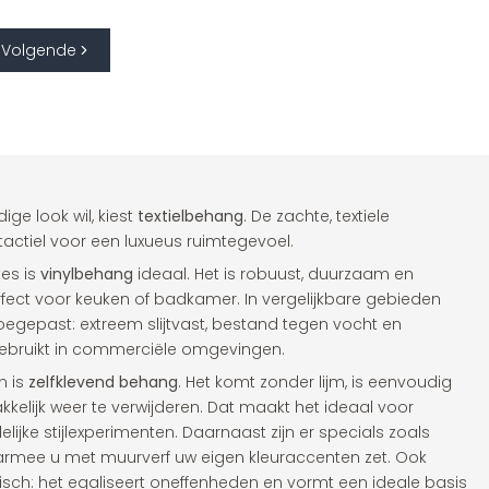
Volgende
ge look wil, kiest
textielbehang
. De zachte, textiele
tactiel voor een luxueus ruimtegevoel.
tes is
vinylbehang
ideaal. Het is robuust, duurzaam en
fect voor keuken of badkamer. In vergelijkbare gebieden
oegepast: extreem slijtvast, bestand tegen vocht en
bruikt in commerciële omgevingen.
n is
zelfklevend behang
. Het komt zonder lijm, is eenvoudig
kelijk weer te verwijderen. Dat maakt het ideaal voor
elijke stijlexperimenten. Daarnaast zijn er specials zoals
armee u met muurverf uw eigen kleuraccenten zet. Ook
tisch: het egaliseert oneffenheden en vormt een ideale basis