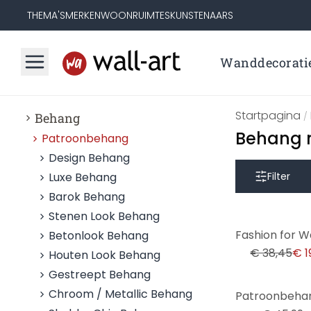
THEMA'S
MERKEN
WOONRUIMTES
KUNSTENAARS
Wanddecorati
Startpagina
Behang
/
Behang m
Patroonbehang
Design Behang
Luxe Behang
Filter
Barok Behang
Stenen Look Behang
-48%
Betonlook Behang
€ 38,45
€ 1
Houten Look Behang
Gestreept Behang
-35%
Chroom / Metallic Behang