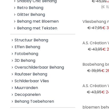
Shabby Chic Behang
€ 45,99
v
(
€ 1
Retro Behang
Glitter Behang
-35%
Behang met Bloemen
€ 47,95
€ 3
Behang met Teksten
Structuur Behang
-48%
Effen Behang
€ 43,95
€ 2
Fotobehang
3D Behang
-32%
Overschilderbaar Behang
€ 39,95
€ 2
Raufaser Behang
Schilderbaar Vlies
-43%
Muurranden
€ 43,95
€ 2
Decopanelen
Behang Toebehoren
-51%