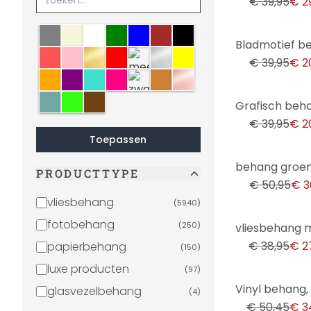
€ 39,95
€ 2
grijs
Beige
wit
groen
blauw
bruin
zwart
-47%
crème
lichtroze
goud
rood
meerkleurig
zilver
geel
€ 39,95
€ 2
oranje
paars
turquoise
roze
zwart-wit
brons
koper
Mint
neon
Sepia
-47%
€ 39,95
€ 2
Toepassen
-39%
PRODUCTTYPE
€ 50,95
€ 3
vliesbehang
(
5940
)
-28%
fotobehang
(
250
)
€ 38,95
€ 2
papierbehang
(
150
)
luxe producten
(
97
)
-31%
glasvezelbehang
(
4
)
€ 50,45
€ 3