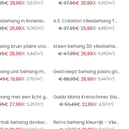
95
€ 29,99
€ 37,95
€ 26,99
(
€ 5,63/m²
)
(
€ 5,06/m²
)
-32%
Eenheidsbehang in linnenlook saliegroen - structuurbehang voor tijdloze elegantie
A.S. Création Vliesbehang The BOS - Battle of Style Bloemetjesbehang Blauw, Goud, Petrol
95
€ 26,99
€ 37,95
€ 25,99
(
€ 5,06/m²
)
(
€ 4,88/m²
)
-44%
vliesbehang bruin plains voor woonkamer slaapkamer behang marburg
steen behang 3D vliesbehang beige - vliesbehang steen look modern voor woonkamer, hal
45
€ 28,99
€ 47,95
€ 26,99
(
€ 5,44/m²
)
(
€ 5,06/m²
)
-57%
vliesbehang unit behang met fijne structuur in zwart
Gestreept behang paars grijs PVC-vrij - vliesbehang gestreept van A.S. Création 386654
,45
€ 19,99
€ 66,95
€ 28,99
(
€ 3,75/m²
)
(
€ 5,44/m²
)
-57%
Vliesbehang met een licht glanzende beige effen structuur
Guido Maria Kretschmer bladmotief behang Yamato Fashion for Walls 5 bruin
95
€ 27,99
€ 53,49
€ 22,99
(
€ 5,25/m²
)
(
€ 4,31/m²
)
-31%
Bloesemtak behang donkergroen goud wit - aziatisch bloemmotief - Vliesbehang
Retro behang kleurrijk - Vliesbehang bloemen retro stijl - vintage patroonbehang