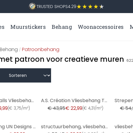
TRUSTED SHOPS
4.29
es
Muurstickers
Behang
Woonaccessoires
M
Behang
Patroonbehang
/
et patroon voor creatieve muren
62
-48%
-56%
Fashion for Walls Vliesbehang Guido Maria Kretschmer
A.S. Création Vliesbehang The BOS - Battle of Style Baksteen Look Bruin, Beige, Grijs
9,99
€ 43,95
€ 22,99
€ 54,
(
€ 3,75/m²
)
(
€ 4,31/m²
)
-41%
-28%
Patroonbehang UN Designs - Fleur de Paris
structuurbehang, vliesbehang koper