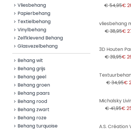
Vliesbehang
€ 54,95
€ 2
Papierbehang
-28%
Textielbehang
Vinylbehang
€ 38,95
€ 2
Zelfklevend Behang
Glasvezelbehang
-32%
€ 39,95
€ 2
Behang wit
Behang grijs
-37%
Behang geel
€ 34,95
€ 2
Behang groen
Behang paars
-38%
Behang rood
€ 41,95
€ 2
Behang zwart
Behang roze
-39%
Behang turquoise