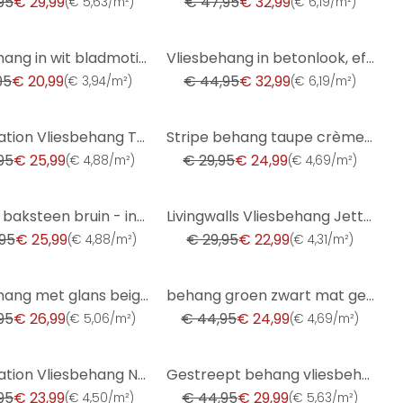
95
€ 29,99
€ 47,95
€ 32,99
(
€ 5,63/m²
)
(
€ 6,19/m²
)
-27%
Vliesbehang in wit bladmotief bladlook bloemige natuur
Vliesbehang in betonlook, effen groen structuur
95
€ 20,99
€ 44,95
€ 32,99
(
€ 3,94/m²
)
(
€ 6,19/m²
)
-17%
A.S. Création Vliesbehang The BOS - Battle of Style Rood, Goud, Metallic
Stripe behang taupe crème wit - Vliesbehang met textuur elegant & modern
95
€ 25,99
€ 29,95
€ 24,99
(
€ 4,88/m²
)
(
€ 4,69/m²
)
-23%
behang baksteen bruin - industrieel behang stenen muur - Vliesbehang steen optiek
Livingwalls Vliesbehang Jette Joop 5 - Glitter Behang
95
€ 25,99
€ 29,95
€ 22,99
(
€ 4,88/m²
)
(
€ 4,31/m²
)
-44%
Vliesbehang met glans beige effen
behang groen zwart mat gestreept - scandinavisch modern vliesbehang paneel look
95
€ 26,99
€ 44,95
€ 24,99
(
€ 5,06/m²
)
(
€ 4,69/m²
)
-33%
A.S. Création Vliesbehang New Strepen Behang
Gestreept behang vliesbehang Shades Iconic wit groen
95
€ 23,99
€ 44,95
€ 29,99
(
€ 4,50/m²
)
(
€ 5,63/m²
)