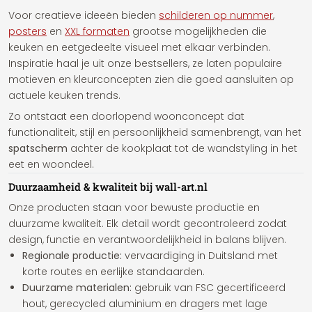
Voor creatieve ideeën bieden
schilderen op nummer
,
posters
en
XXL formaten
grootse mogelijkheden die
keuken en eetgedeelte visueel met elkaar verbinden.
Inspiratie haal je uit onze bestsellers, ze laten populaire
motieven en kleurconcepten zien die goed aansluiten op
actuele keuken trends.
Zo ontstaat een doorlopend woonconcept dat
functionaliteit, stijl en persoonlijkheid samenbrengt, van het
spatscherm
achter de kookplaat tot de wandstyling in het
eet en woondeel.
Duurzaamheid & kwaliteit bij wall-art.nl
Onze producten staan voor bewuste productie en
duurzame kwaliteit. Elk detail wordt gecontroleerd zodat
design, functie en verantwoordelijkheid in balans blijven.
Regionale productie:
vervaardiging in Duitsland met
korte routes en eerlijke standaarden.
Duurzame materialen:
gebruik van FSC gecertificeerd
hout, gerecycled aluminium en dragers met lage