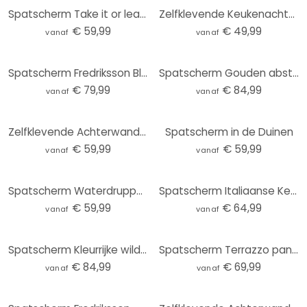
Spatscherm Take it or leave it
Zelfklevende Keukenachterwand Zomerbloemen
€ 59,99
€ 49,99
vanaf
vanaf
Spatscherm Fredriksson Blue Geometry - panorama
Spatscherm Gouden abstract - Hobday
€ 79,99
€ 84,99
vanaf
vanaf
Zelfklevende Achterwand Fredriksson - Marmer & Parelmoer
Spatscherm in de Duinen
€ 59,99
€ 59,99
vanaf
vanaf
Spatscherm Waterdruppels
Spatscherm Italiaanse Keuken
€ 59,99
€ 64,99
vanaf
vanaf
Spatscherm Kleurrijke wilde bloemen - UN Designs
Spatscherm Terrazzo panorama
€ 84,99
€ 69,99
vanaf
vanaf