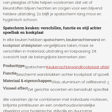
van plexiglas of folie helpen voorkomen dat vet of
kleurstoffen blijven hechten en zorgen voor een blijvend
heldere uitstraling. Zo blijft je spatscherm lang mooi en
hygiënisch schoon.
Spatscherm keuken: verschillen, functie en stijl achter
spoelbak en kookplaat
In elke keuken hebben
spatscherm
,
keukenachterwand
en
kookplaat afdekplaten
vergelijkbare taken, maar ze
verschillen in materiaal, uitstraling en toepassing. Dit
overzicht laat de belangrijkste kenmerken zien:
Producttype
Spatscherm
Keukenachterwand
Kookplaat afdek
Functie
Beschermt wandvlakken achter kookplaat of spoelbak 
Materiaal & eigenschappen
Glas, aluminium of zelfklevend: g
Visueel effect
Zet gerichte accenten en benadrukt specifieke
Alle varianten zijn te combineren met individuele motieven,
briljante printkleuren en een onderhoudsvriendelijke
afwerking voor hygiënische, stijlvolle en duurzame