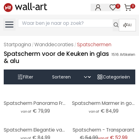
0
0
Artike
Artikelen in 
AI
Startpagina
Wanddecoraties
Spatschermen
/
/
Spatscherm voor de Keuken in glas
1516
Artikelen
& alu
Filter
Categorieën
Spatscherm Panorama Fredriksson - Emeralds
Spatscherm Marmer in goudgroen - Haase
€ 79,99
€ 84,99
vanaf
vanaf
-4%
Spatscherm Elegantie van de oceaan - Gouden stromen - Alpenglow Workshop - Panorama
Spatscherm - Transparant
€ 84,99
€ 54,99
€ 52,99
vanaf
vanaf