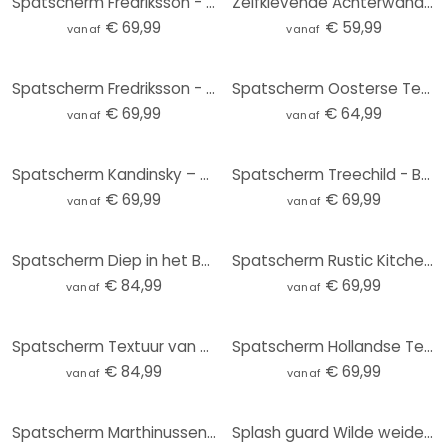
Spatscherm Fredriksson - Gold & Copper Hexagons
Zelfklevende Achterwand Paardenbloem droom in de lente - Paksoylu
€ 69,99
€ 59,99
vanaf
vanaf
Spatscherm Fredriksson - Emeralds
Spatscherm Oosterse Tegeltjes 01
€ 69,99
€ 64,99
vanaf
vanaf
Spatscherm Kandinsky – Kleurenstudie
Spatscherm Treechild - Bouquet of Flowers
€ 69,99
€ 69,99
vanaf
vanaf
Spatscherm Diep in het Bos
Spatscherm Rustic Kitchen - Panorama
€ 84,99
€ 69,99
vanaf
vanaf
Spatscherm Textuur van een beige stenen muur - Pictufy Studio - Panorama
Spatscherm Hollandse Tegeltjes 04 - Panorama
€ 84,99
€ 69,99
vanaf
vanaf
Spatscherm Marthinussen - Noorderlicht
Splash guard Wilde weidebloemen in het zonlicht - Talen - Panorama