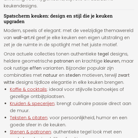
keukendesigns.
Spatscherm keuken: design en stijl die je keuken
upgraden
Modern, speels of elegant: met de veelzijdige themawereld
van
wall-art.nl
geef je elke keuken een eigen uitstraling en
zet je de ruimte in de spotlight met het juiste motief.
Onze actuele collecties tonen authentieke
tegel
designs,
heldere geometrische
patronen
en krachtige
kleuren
, maar
ook rustige
effen
varianten. Bijzonder populair zijn
combinaties met
natuur
en
steden
motieven, terwijl
zwart
witte
designs tijdloze elegantie in elke keuken brengen.
Koffie & cocktails
: ideaal voor stijlvolle barhoekjes of
gezellige ontbijtplaatsen.
Kruiden & specerijen
: brengt culinaire passie direct aan
de muur.
Teksten & citaten
: voor persoonlijkheid, humor en een
goede sfeer in de keuken.
Stenen & patronen
: authentieke tegel look met een