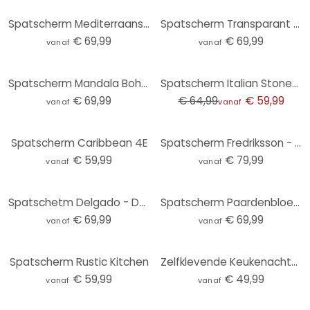
Spatscherm Mediterraanse Muur - Panorama
Spatscherm Transparant - Secret Ingredient
€ 69,99
€ 69,99
vanaf
vanaf
-8%
Spatscherm Mandala Boho goud-groen - Bloomery Decor
Spatscherm Italian Stonewall - Panorama
€ 69,99
€ 64,99
€ 59,99
vanaf
vanaf
Spatscherm Caribbean 4E
Spatscherm Fredriksson - Pink & Gold - panorama
€ 59,99
€ 79,99
vanaf
vanaf
Spatschetm Delgado - Dandelions
Spatscherm Paardenbloem - Panorama
€ 69,99
€ 69,99
vanaf
vanaf
Spatscherm Rustic Kitchen
Zelfklevende Keukenachterwand natuursteen muur
€ 59,99
€ 49,99
vanaf
vanaf