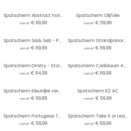
Spatscherm Abstract horizon in limoengroen - Schmucker
Spatscherm Olijfolie
€ 69,99
€ 59,99
vanaf
vanaf
Spatscherm Sisi& Seb - Pampas
Spatscherm Strandpanorama
€ 69,99
€ 69,99
vanaf
vanaf
Spatscherm Dmitry - Story of a Waterdrop - Panorama
Spatscherm Caribbean 4E - Panorama
€ 84,99
€ 69,99
vanaf
vanaf
Spatscherm Kleurrijke verscheidenheid aan kruiden - Panorama
Spatscherm K2 4C
€ 69,99
€ 59,99
vanaf
vanaf
Spatscherm Portugese Tegeltjes
Spatscherm Take it or Leave it - Panorama
€ 59,99
€ 69,99
vanaf
vanaf