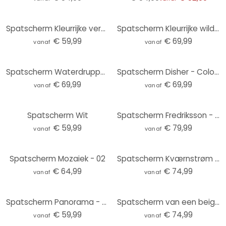
Spatscherm Kleurrijke verscheidenheid aan kruiden
Spatscherm Kleurrijke wilde bloemen - UN Designs
€ 59,99
€ 69,99
vanaf
vanaf
Spatscherm Waterdruppels - Panorama
Spatscherm Disher - Colourful Poppies
€ 69,99
€ 69,99
vanaf
vanaf
Spatscherm Wit
Spatscherm Fredriksson - Emeralds - panorama
€ 59,99
€ 79,99
vanaf
vanaf
Spatscherm Mozaiek - 02
Spatscherm Kværnstrøm - Dew-covered sunrise
€ 64,99
€ 74,99
vanaf
vanaf
Spatscherm Panorama - Transparant
Spatscherm van een beige stenen muur - Pictufy Studio
€ 59,99
€ 74,99
vanaf
vanaf