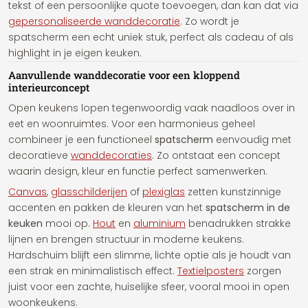
tekst of een persoonlijke quote toevoegen, dan kan dat via
gepersonaliseerde wanddecoratie
. Zo wordt je
spatscherm een echt uniek stuk, perfect als cadeau of als
highlight in je eigen keuken.
Aanvullende wanddecoratie voor een kloppend
interieurconcept
Open keukens lopen tegenwoordig vaak naadloos over in
eet en woonruimtes. Voor een harmonieus geheel
combineer je een functioneel
spatscherm
eenvoudig met
decoratieve
wanddecoraties
. Zo ontstaat een concept
waarin design, kleur en functie perfect samenwerken.
Canvas
,
glasschilderijen
of
plexiglas
zetten kunstzinnige
accenten en pakken de kleuren van het
spatscherm in de
keuken
mooi op.
Hout
en
aluminium
benadrukken strakke
lijnen en brengen structuur in moderne keukens.
Hardschuim blijft een slimme, lichte optie als je houdt van
een strak en minimalistisch effect.
Textielposters
zorgen
juist voor een zachte, huiselijke sfeer, vooral mooi in open
woonkeukens.