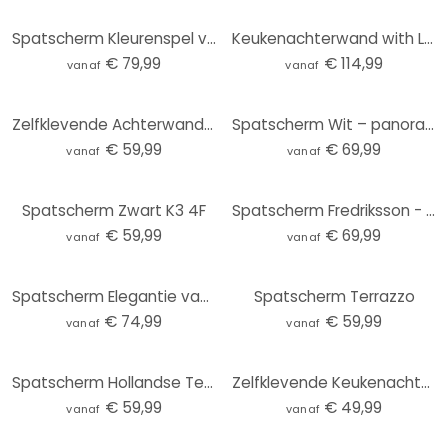
Spatscherm Kleurenspel van goudgroen - Schmucker - Panorama
Keukenachterwand with Love from Morocco
€ 79,99
€ 114,99
vanaf
vanaf
Zelfklevende Achterwand Uitzicht op het meer - Keller
Spatscherm Wit – panorama
€ 59,99
€ 69,99
vanaf
vanaf
Spatscherm Zwart K3 4F
Spatscherm Fredriksson - Blue Green Emeralds
€ 59,99
€ 69,99
vanaf
vanaf
Spatscherm Elegantie van de oceaan - Gouden stromen - Alpenglow Workshop
Spatscherm Terrazzo
€ 74,99
€ 59,99
vanaf
vanaf
Spatscherm Hollandse Tegeltjes 04
Zelfklevende Keukenachterwand Terrazzo
€ 59,99
€ 49,99
vanaf
vanaf