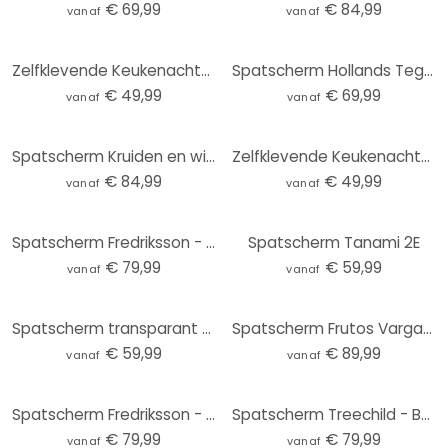
€ 69,99
€ 84,99
vanaf
vanaf
Zelfklevende Keukenachterwand with Love from Morocco
Spatscherm Hollands Tegeltje 01 - Panorama
€ 49,99
€ 69,99
vanaf
vanaf
Spatscherm Kruiden en wilde bloemen - UN Designs
Zelfklevende Keukenachterwand Mistig Bos
€ 84,99
€ 49,99
vanaf
vanaf
Spatscherm Fredriksson - Black & Grey Hexagons
Spatscherm Tanami 2E
€ 79,99
€ 59,99
vanaf
vanaf
Spatscherm transparant - Olijfolie
Spatscherm Frutos Vargas - Vier Elementen - Panorama
€ 59,99
€ 89,99
vanaf
vanaf
Spatscherm Fredriksson - Gold & Copper Hexagons
Spatscherm Treechild - Bouquet of Flowers
€ 79,99
€ 79,99
vanaf
vanaf