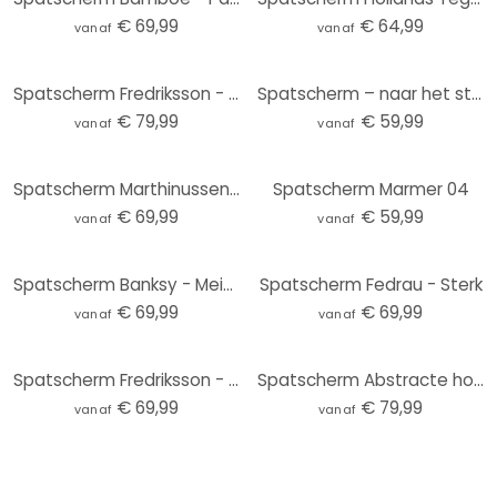
€ 69,99
€ 64,99
vanaf
vanaf
Spatscherm Fredriksson - Hexagons - Blue & Gold
Spatscherm – naar het strand
€ 79,99
€ 59,99
vanaf
vanaf
Spatscherm Marthinussen – Burning Wate
Spatscherm Marmer 04
€ 69,99
€ 59,99
vanaf
vanaf
Spatscherm Banksy - Meisje met ballon - Panorama
Spatscherm Fedrau - Sterk
€ 69,99
€ 69,99
vanaf
vanaf
Spatscherm Fredriksson - Blue Geometry
Spatscherm Abstracte horizon in limoengroen - Schmucker - Panorama
€ 69,99
€ 79,99
vanaf
vanaf