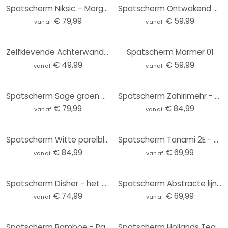
Spatscherm Niksic – Morgendauw
Spatscherm Ontwakend Voorjaar
€ 79,99
€ 59,99
vanaf
vanaf
Zelfklevende Achterwand Geillustreerde Veldbloemen
Spatscherm Marmer 01
€ 49,99
€ 59,99
vanaf
vanaf
Spatscherm Sage groen mistlicht - Schmucker - Panorama
Spatscherm Zahirimehr - Story of a Waterdrop - panorama
€ 79,99
€ 84,99
vanaf
vanaf
Spatscherm Witte parelbloemen - Grande
Spatscherm Tanami 2E - Panorama
€ 84,99
€ 69,99
vanaf
vanaf
Spatscherm Disher - het Boeket
Spatscherm Abstracte lijnen zwart-goud - Amini
€ 74,99
€ 69,99
vanaf
vanaf
Spatscherm Bamboe - Panorama
Spatscherm Hollands Tegeltje 01