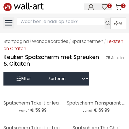
0
0
Artike
Artikelen in 
AI
Startpagina
Wanddecoraties
Spatschermen
Teksten
/
/
/
en Citaten
Keuken Spatscherm met Spreuken
75
Artikelen
& Citaten
Filter
Spatscherm Take it or leave it
Spatscherm Transparant - Secret Ingredient
€ 59,99
€ 69,99
vanaf
vanaf
Spatscherm Take it or Leave it - Panorama
Spatscherm The Chef