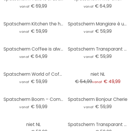
€ 69,99
€ 64,99
vanaf
vanaf
Spatscherm Kitchen the heart of my home
Spatscherm Mangiare è una necessità
€ 59,99
€ 59,99
vanaf
vanaf
Spatscherm Coffee is always a good idea
Spatscherm Transparant - This Home is Built on Chaos and Love
€ 64,99
€ 59,99
vanaf
vanaf
-9%
Spatscherm World of Coffee
niet NL
€ 59,99
€ 54,99
€ 49,99
vanaf
vanaf
Spatscherm Boom – Comic
Spatscherm Bonjour Cherie
€ 59,99
€ 59,99
vanaf
vanaf
niet NL
Spatscherm Transparant - Sale & Pepe