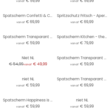
€ 59,99
€ 59,99
vanaf
vanaf
Spatscherm Confetti & Cream - Oh Lala
Spritzschutz Fritsch - Aperol Spritz
€ 69,99
€ 69,99
vanaf
vanaf
Spatscherm Transparant - Le bonheur
Spatscherm Kitchen - the heart of my home
€ 59,99
€ 79,99
vanaf
vanaf
-9%
Niet NL
Spatscherm Transparant - L'ingrediente segreto è sempre..
€ 54,99
€ 49,99
€ 59,99
vanaf
vanaf
niet NL
Spatscherm Transparant - This Kitchen is for Dancing
€ 59,99
€ 69,99
vanaf
vanaf
Spatscherm Happiness is Homemade
niet NL
€ 59,99
€ 59,99
vanaf
vanaf