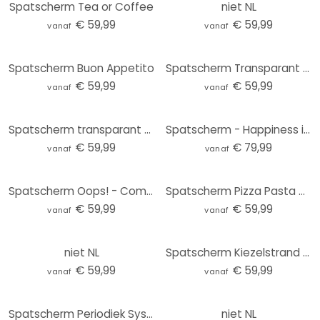
Spatscherm Tea or Coffee
niet NL
€ 59,99
€ 59,99
vanaf
vanaf
Spatscherm Buon Appetito
Spatscherm Transparant - Count memories not calories
€ 59,99
€ 59,99
vanaf
vanaf
Spatscherm transparant - We are Family
Spatscherm - Happiness is homemade
€ 59,99
€ 79,99
vanaf
vanaf
Spatscherm Oops! - Comic
Spatscherm Pizza Pasta & Vino - wit
€ 59,99
€ 59,99
vanaf
vanaf
niet NL
Spatscherm Kiezelstrand 01
€ 59,99
€ 59,99
vanaf
vanaf
Spatscherm Periodiek Systeem der Elementen
niet NL