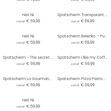
vanaf
vanaf
niet NL
Spatscherm Transparant Create your own sunshine
€ 59,99
€ 69,99
vanaf
vanaf
niet NL
Spatscherm Belenko – Put the kettle on
€ 59,99
€ 69,99
vanaf
vanaf
Spatscherm - The secret ingredient is always love
Spatscherm I like my Coffee how I like myself
€ 59,99
€ 59,99
vanaf
vanaf
Spatscherm La Gourmandise
Spatscherm Pizza Pasta & Vino - zwart
€ 59,99
€ 59,99
vanaf
vanaf
niet NL
€ 59,99
vanaf