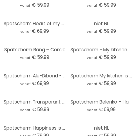
€ 59,99
€ 59,99
vanaf
vanaf
Spatscherm Heart of my Home
niet NL
€ 69,99
€ 59,99
vanaf
vanaf
Spatscherm Bang – Comic
Spatscherm - My kitchen my rules
€ 59,99
€ 59,99
vanaf
vanaf
Spatscherm Alu-Dibond - Happiness is Homemade
Spatscherm My kitchen is for dancing
€ 69,99
€ 59,99
vanaf
vanaf
Spatscherm Transparant - Good friends and tasty wine
Spatscherm Belenko – Have a cookie
€ 59,99
€ 69,99
vanaf
vanaf
Spatscherm Happiness is Homemade
niet NL
€ 79,99
€ 59,99