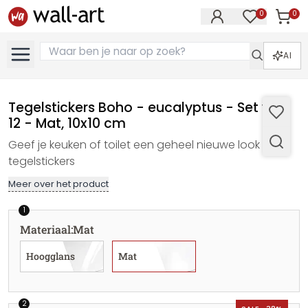
0
0
Artike
Artikelen in 
AI
Tegelstickers Boho - eucalyptus - Set van
12 - Mat, 10x10 cm
Geef je keuken of toilet een geheel nieuwe look met
tegelstickers
Meer over het product
1
Materiaal
:
Mat
Hoogglans
Mat
2