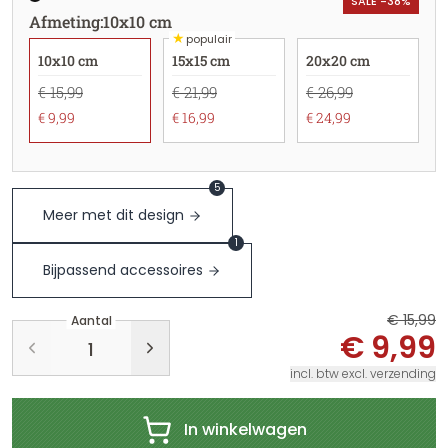
SALE -38%
Afmeting
:
10x10 cm
★
populair
10x10 cm
15x15 cm
20x20 cm
€ 15,99
€ 21,99
€ 26,99
€ 9,99
€ 16,99
€ 24,99
5
Meer met dit design
1
Bijpassend accessoires
€ 15,99
Aantal
€ 9,99
incl. btw excl. verzending
In winkelwagen