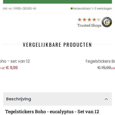
Art.-nr.
:
FA1115-Q10X10-M
Verzendklaar
: 1-3 werkdagen
Trusted Shops
VERGELIJKBARE PRODUCTEN
-38%
oho - set van 12
Tegelstickers B
€ 9,99
€ 15,99
naf
va
Beschrijving
Tegelstickers Boho - eucalyptus - Set van 12