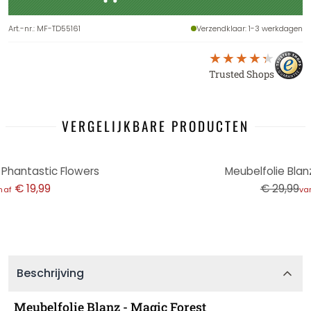
Art.-nr.
:
MF-TD55161
Verzendklaar
: 1-3 werkdagen
Trusted Shops
VERGELIJKBARE PRODUCTEN
-33%
 Phantastic Flowers
Meubelfolie Bla
€ 19,99
€ 29,99
naf
va
Beschrijving
Meubelfolie Blanz - Magic Forest