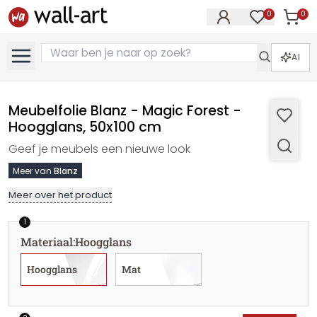
0
0
Artike
Artikelen in 
AI
Meubelfolie Blanz - Magic Forest -
Hoogglans, 50x100 cm
Geef je meubels een nieuwe look
Meer van
Blanz
Meer over het product
1
Materiaal
:
Hoogglans
Hoogglans
Mat