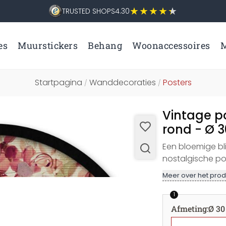
TRUSTED SHOPS
4.30
es
Muurstickers
Behang
Woonaccessoires
M
Startpagina
Wanddecoraties
Posters
/
/
Vintage p
rond - Ø 
Een bloemige bli
nostalgische po
Meer over het prod
1
Afmeting
:
Ø 30