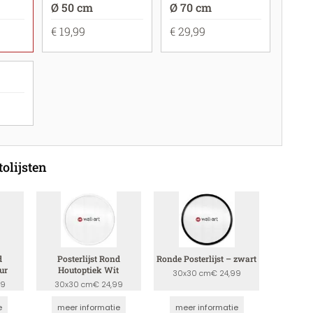
Ø 50 cm
Ø 70 cm
€ 19,99
€ 29,99
olijsten
d
Posterlijst Rond
Ronde Posterlijst – zwart
ur
Houtoptiek Wit
30x30 cm
€ 24,99
99
30x30 cm
€ 24,99
e
meer informatie
meer informatie