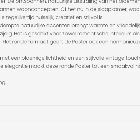
ief. De ontspannen, natuurlijke uitstraling van het bloem
tspannen woonconcepten. Of het nu in de slaapkamer, woonk
gelijkertijd huiselijk, creatief en stijlvol is.
dempte natuurlijke accenten brengt warmte en vriendelij
zijdig. Het is geschikt voor zowel romantische interieurs 
 Het ronde formaat geeft de Poster ook een harmonieuze 
t een bloemige lichtheid en een stijlvolle vintage touch,
e elegantie maakt deze ronde Poster tot een smaakvol hoo
ng.