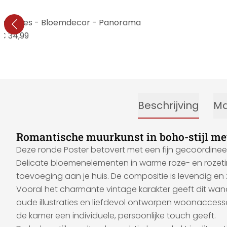
 kaketoes - Bloemdecor - Panorama
€ 34,99
Beschrijving
Ma
Romantische muurkunst in boho-stijl met
Deze ronde Poster betovert met een fijn gecoördinee
Delicate bloemenelementen in warme roze- en rozetin
toevoeging aan je huis. De compositie is levendig en
Vooral het charmante vintage karakter geeft dit wand
oude illustraties en liefdevol ontworpen woonaccesso
de kamer een individuele, persoonlijke touch geeft.