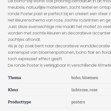
De boho-stijl wordt ook prachtig benadrukt in dit mot
meubels, natuurlijke materialen, zacht textiel en on
ronde Poster past er perfect bij en creëert een sfeer die te
Het kleurenschema van roze, zachte rozetinten en ge
Juist deze evenwichtige mix maakt het motief zo veel
worden met zachte kleuren en decoratieve accenten.
zachtjes afrondt.
Als je op zoek bent naar decoratieve wanddecoratie me
samenspel van bloemenpatronen, boho flair en floral
toch expressief effect geeft.
De ronde Poster is verkrijgbaar in verschillende Afmeti
Thema
boho, bloemen
Kleur
lichtroze, roze
Producttype
posters