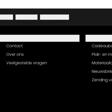
Colofon
·
Privacybeleid
·
Herroepingsrecht
Hulp
Service
Contact
Cadeaub
Over ons
Plak- en 
Veelgestelde vragen
Materiaalo
Nieuwsbri
Zending v