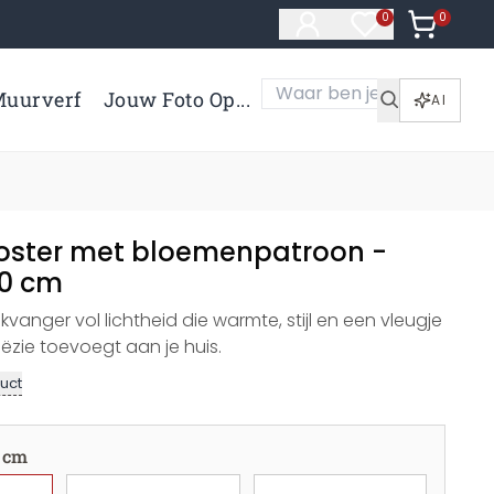
0
Artikelen 
0
Artikelen in verl
uurverf
Jouw Foto Op...
AI
oster met bloemenpatroon -
30 cm
kvanger vol lichtheid die warmte, stijl en een vleugje
ëzie toevoegt aan je huis.
uct
 cm