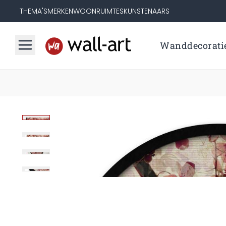
THEMA'S
MERKEN
WOONRUIMTES
KUNSTENAARS
Wanddecorati