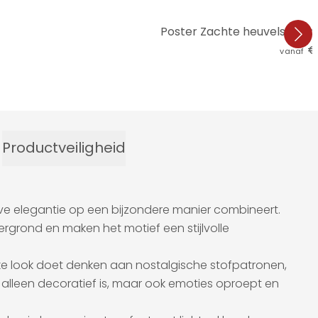
Poster Zachte heuvels in a
€ 
vanaf
Productveiligheid
ve elegantie op een bijzondere manier combineert.
rgrond en maken het motief een stijlvolle
ieke look doet denken aan nostalgische stofpatronen,
 alleen decoratief is, maar ook emoties oproept en