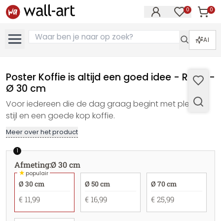
0
0
Artike
Artikelen in 
AI
Poster Koffie is altijd een goed idee - Rond -
Ø 30 cm
Voor iedereen die de dag graag begint met plezier,
stijl en een goede kop koffie.
Meer over het product
1
Afmeting
:
Ø 30 cm
★
populair
Ø 30 cm
Ø 50 cm
Ø 70 cm
€ 11,99
€ 16,99
€ 25,99