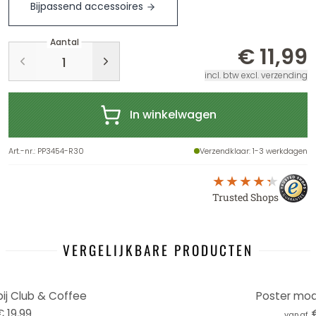
Bijpassend accessoires
Aantal
€ 11,99
incl. btw excl. verzending
In winkelwagen
Art.-nr.
:
PP3454-R30
Verzendklaar
: 1-3 werkdagen
Trusted Shops
VERGELIJKBARE PRODUCTEN
bij Club & Coffee
Poster mod
€ 19,99
vanaf