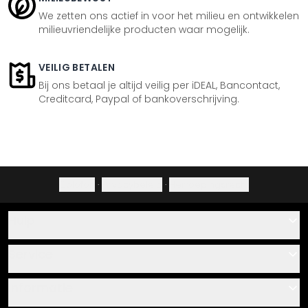
We zetten ons actief in voor het milieu en ontwikkelen
milieuvriendelijke producten waar mogelijk.
VEILIG BETALEN
Bij ons betaal je altijd veilig per iDEAL, Bancontact,
Creditcard, Paypal of bankoverschrijving.
Colofon
·
Privacybeleid
·
Herroepingsrecht
Hulp
Contact
Service
Over ons
Cadeaubonnen
Informatie
Veelgestelde vragen