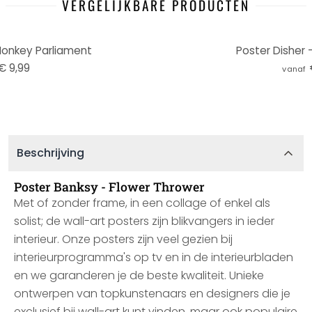
VERGELIJKBARE PRODUCTEN
Monkey Parliament
Poster Disher 
€ 9,99
vanaf
Beschrijving
Poster Banksy - Flower Thrower
Met of zonder frame, in een collage of enkel als
solist; de wall-art posters zijn blikvangers in ieder
interieur. Onze posters zijn veel gezien bij
interieurprogramma's op tv en in de interieurbladen
en we garanderen je de beste kwaliteit. Unieke
ontwerpen van topkunstenaars en designers die je
exclusief bij wall-art kunt vinden, maar ook populaire