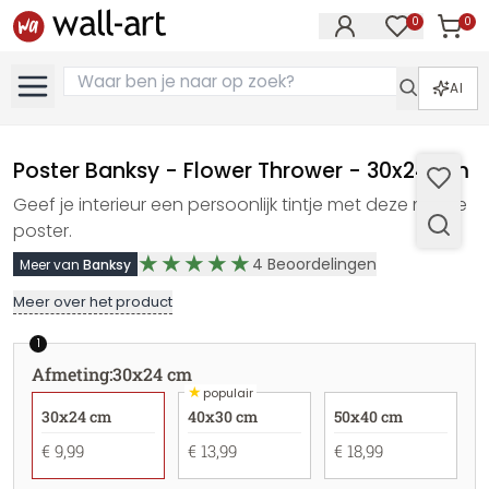
0
0
Artike
Artikelen in 
AI
Poster Banksy - Flower Thrower - 30x24 cm
Geef je interieur een persoonlijk tintje met deze mooie
poster.
4
Beoordelingen
Meer van
Banksy
Meer over het product
1
Afmeting
:
30x24 cm
★
populair
30x24 cm
40x30 cm
50x40 cm
€ 9,99
€ 13,99
€ 18,99