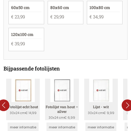
60x50 cm
80x60 cm
100x80 cm
€ 23,99
€ 29,99
€ 34,99
120x100 cm
€ 39,99
Bijpassende fotolijsten
Fotolijst echt hout
Fotolijst van hout –
Lijst - wit
zilver
30x24 cm
€ 14,99
30x24 cm
€ 9,99
30
30x24 cm
€ 6,99
meer informatie
meer informatie
meer informatie
me