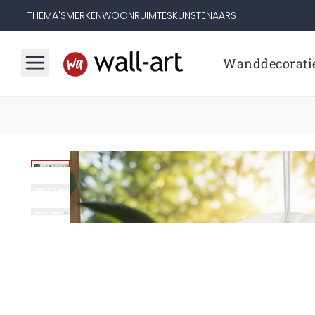
THEMA'S
MERKEN
WOONRUIMTES
KUNSTENAARS
Wanddecorati