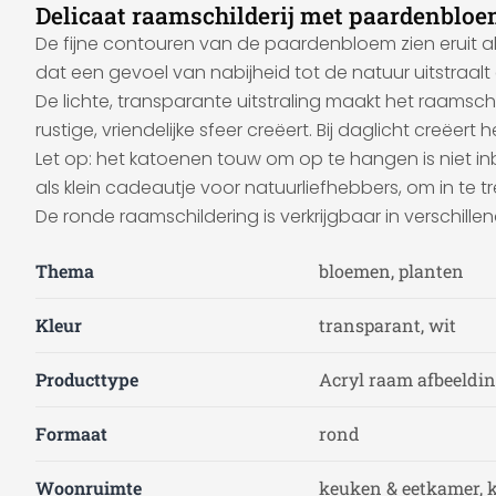
Delicaat raamschilderij met paardenbloe
De fijne contouren van de paardenbloem zien eruit als
dat een gevoel van nabijheid tot de natuur uitstraalt en
De lichte, transparante uitstraling maakt het raamsch
rustige, vriendelijke sfeer creëert. Bij daglicht creëer
Let op: het katoenen touw om op te hangen is niet in
als klein cadeautje voor natuurliefhebbers, om in te
De ronde raamschildering is verkrijgbaar in verschille
Thema
bloemen, planten
Kleur
transparant, wit
Producttype
Acryl raam afbeeldi
Formaat
rond
Woonruimte
keuken & eetkamer,