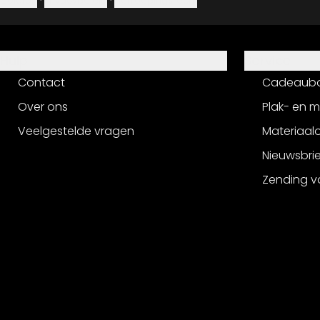
Colofon
·
Privacybeleid
·
Herroepingsrecht
Hulp
Service
Contact
Cadeaub
Over ons
Plak- en 
Veelgestelde vragen
Materiaalo
Nieuwsbri
Zending v