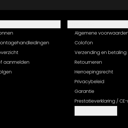
Informatie
onnen
Algemene voorwaarde
montagehandleidingen
Colofon
verzicht
Verzending en betaling
ef aanmelden
Retourneren
olgen
Herroepingsrecht
Privacybeleid
Garantie
Prestatieverklaring / CE
Cookie-instellingen