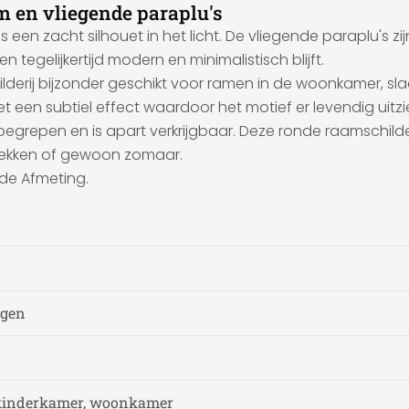
m en vliegende paraplu's
 een zacht silhouet in het licht. De vliegende paraplu's z
 tegelijkertijd modern en minimalistisch blijft.
ilderij bijzonder geschikt voor ramen in de woonkamer, sl
t het een subtiel effect waardoor het motief er levendig uit
begrepen en is apart verkrijgbaar. Deze ronde raamschild
 trekken of gewoon zomaar.
nde Afmeting.
ngen
 kinderkamer, woonkamer