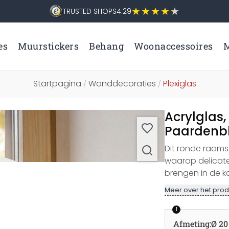
TRUSTED SHOPS
4.29
es
Muurstickers
Behang
Woonaccessoires
M
Startpagina
Wanddecoraties
Plexiglas
/
/
Acrylglas
Paardenbl
Dit ronde raam
waarop delicate
brengen in de k
Meer over het prod
1
Afmeting
:
Ø 20