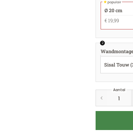
★
populair
Ø 20 cm
€ 19,99
2
Wandmontag
Sisal Touw 
Aantal