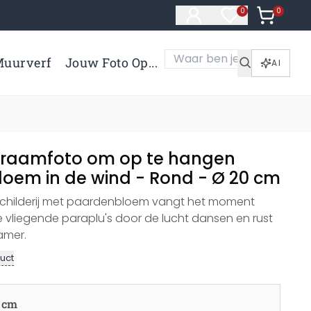
0
Artikelen 
0
Artikelen in verl
uurverf
Jouw Foto Op...
AI
, raamfoto om op te hangen
oem in de wind - Rond - Ø 20 cm
schilderij met paardenbloem vangt het moment
 vliegende paraplu's door de lucht dansen en rust
amer.
uct
 cm