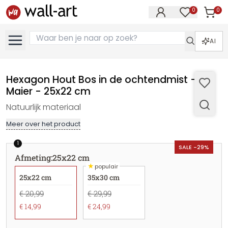
0
0
Artike
Artikelen in 
AI
Hexagon Hout Bos in de ochtendmist -
Maier - 25x22 cm
Natuurlijk materiaal
Meer over het product
1
SALE -29%
Afmeting
:
25x22 cm
★
populair
25x22 cm
35x30 cm
€ 20,99
€ 29,99
€ 14,99
€ 24,99