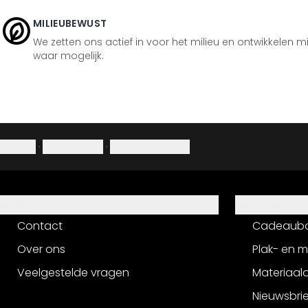
MILIEUBEWUST
We zetten ons actief in voor het milieu en ontwikkelen m
waar mogelijk.
Colofon
·
Privacybeleid
·
Herroepingsrecht
Hulp
Service
Contact
Cadeaub
Over ons
Plak- en 
Veelgestelde vragen
Materiaalo
Nieuwsbri