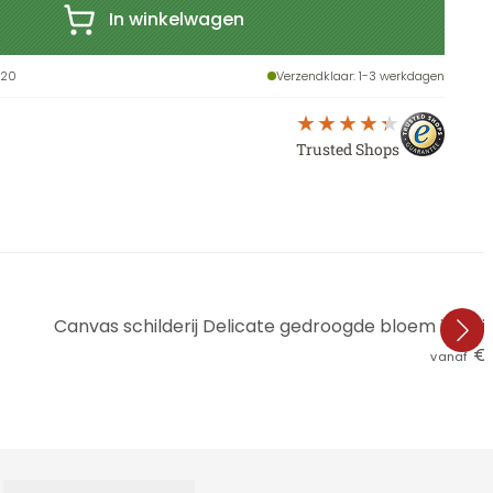
In winkelwagen
X20
Verzendklaar
: 1-3 werkdagen
Trusted Shops
Canvas schilderij Delicate gedroogde bloem in be
€ 
vanaf