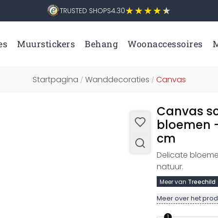
TRUSTED SHOPS
4.30
es
Muurstickers
Behang
Woonaccessoires
M
Startpagina
Wanddecoraties
Canvas
/
/
Canvas sc
bloemen -
cm
Delicate bloemen
natuur.
Meer van
Treechild
Meer over het prod
1