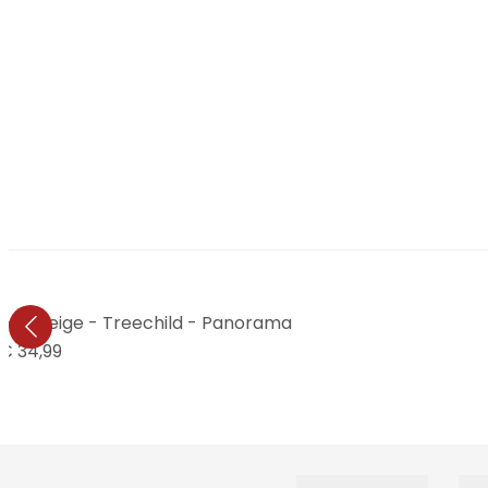
Soft Beige - Treechild - Panorama
€ 34,99