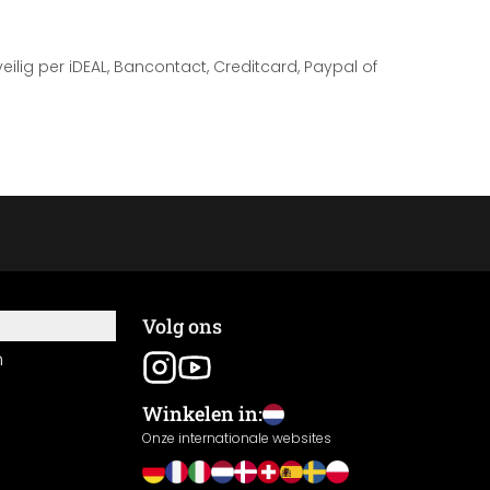
 veilig per iDEAL, Bancontact, Creditcard, Paypal of
Volg ons
n
Winkelen in:
Onze internationale websites