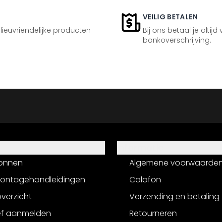
VEILIG BETALEN
ilieuvriendelijke producten
Bij ons betaal je altijd
bankoverschrijving.
Informatie
onnen
Algemene voorwaarde
montagehandleidingen
Colofon
verzicht
Verzending en betaling
ef aanmelden
Retourneren