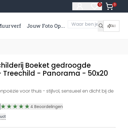
0
Artikelen 
0
Artikelen in verl
uurverf
Jouw Foto Op...
AI
hilderij Boeket gedroogde
 Treechild - Panorama - 50x20
poëzie voor thuis - stijlvol, sensueel en dicht bij de
4
Beoordelingen
uct