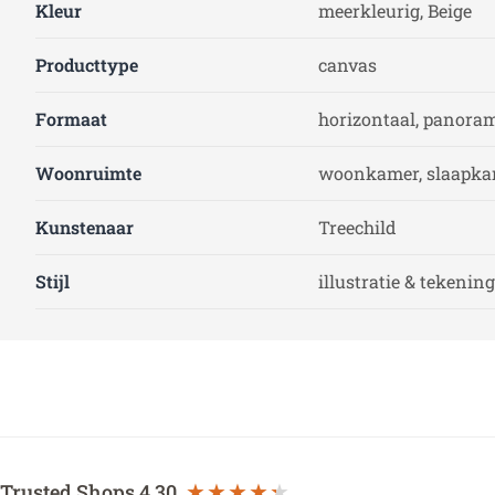
Kleur
meerkleurig, Beige
Producttype
canvas
Formaat
horizontaal, panoram
Woonruimte
woonkamer, slaapk
Kunstenaar
Treechild
Stijl
illustratie & tekening
Trusted Shops
4.30