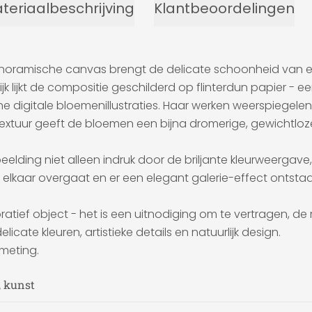
teriaalbeschrijving
Klantbeoordelingen
 panoramische canvas brengt de delicate schoonheid van
rlijk lijkt de compositie geschilderd op flinterdun papier - ee
e digitale bloemenillustraties. Haar werken weerspiegelen e
 textuur geeft de bloemen een bijna dromerige, gewichtlo
ing niet alleen indruk door de briljante kleurweergave, m
elkaar overgaat en er een elegant galerie-effect ontstaa
tief object - het is een uitnodiging om te vertragen, de
icate kleuren, artistieke details en natuurlijk design.
fmeting.
, kunst