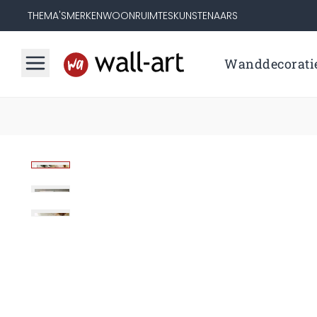
THEMA'S
MERKEN
WOONRUIMTES
KUNSTENAARS
Wanddecorati