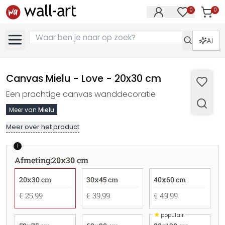
0
0
Artike
Artikelen in 
AI
Canvas Mielu - Love - 20x30 cm
Een prachtige canvas wanddecoratie
Meer van
Mielu
Meer over het product
1
Afmeting
:
20x30 cm
20x30 cm
30x45 cm
40x60 cm
€ 25,99
€ 39,99
€ 49,99
★
populair