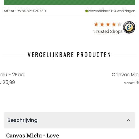
Art.-nr.
:
LW8982-K20X30
Verzendklaar
: 1-3 werkdagen
Trusted Shops
VERGELIJKBARE PRODUCTEN
elu - 2Pac
Canvas Miel
 25,99
€
vanaf
Beschrijving
Canvas Mielu - Love