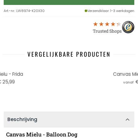
Art.-nr.
:
LW8974-K20X30
Verzendklaar
: 1-3 werkdagen
Trusted Shops
VERGELIJKBARE PRODUCTEN
lu - Frida
Canvas Mie
 25,99
€
vanaf
Beschrijving
Canvas Mielu - Balloon Dog