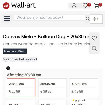
0
0
Artike
Artikelen in 
AI
Canvas Mielu - Balloon Dog - 20x30 cm
Canvas wanddecoraties passen in ieder interieur
Meer van
Mielu
Meer over het product
1
Afmeting
:
20x30 cm
20x30 cm
30x45 cm
40x60 cm
€ 25,99
€ 39,99
€ 49,99
★
populair