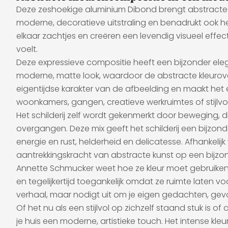
Deze zeshoekige aluminium Dibond brengt abstracte k
moderne, decoratieve uitstraling en benadrukt ook het k
elkaar zachtjes en creëren een levendig visueel effect 
voelt.
Deze expressieve compositie heeft een bijzonder eleg
moderne, matte look, waardoor de abstracte kleurove
eigentijdse karakter van de afbeelding en maakt het 
woonkamers, gangen, creatieve werkruimtes of stijlvo
Het schilderij zelf wordt gekenmerkt door beweging, 
overgangen. Deze mix geeft het schilderij een bijzo
energie en rust, helderheid en delicatesse. Afhanke
aantrekkingskracht van abstracte kunst op een bijzo
Annette Schmucker weet hoe ze kleur moet gebruike
en tegelijkertijd toegankelijk omdat ze ruimte laten v
verhaal, maar nodigt uit om je eigen gedachten, gevo
Of het nu als een stijlvol op zichzelf staand stuk is
je huis een moderne, artistieke touch. Het intense 