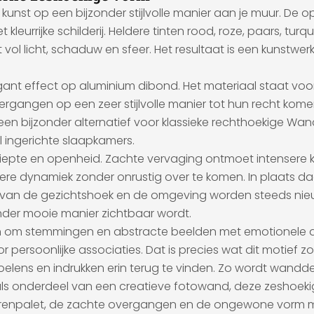
unst op een bijzonder stijlvolle manier aan je muur. De 
leurrijke schilderij. Heldere tinten rood, roze, paars, tur
vol licht, schaduw en sfeer. Het resultaat is een kunstwerk 
ant effect op aluminium dibond. Het materiaal staat voor 
rgangen op een zeer stijlvolle manier tot hun recht kome
een bijzonder alternatief voor klassieke rechthoekige Wan
l ingerichte slaapkamers.
diepte en openheid. Zachte vervaging ontmoet intensere kl
ndere dynamiek zonder onrustig over te komen. In plaats 
lijk van de gezichtshoek en de omgeving worden steeds n
nder mooie manier zichtbaar wordt.
n om stemmingen en abstracte beelden met emotionele di
oor persoonlijke associaties. Dat is precies wat dit motief 
elens en indrukken erin terug te vinden. Zo wordt wanddec
 of als onderdeel van een creatieve fotowand, deze zeshoek
kleurenpalet, de zachte overgangen en de ongewone vorm m