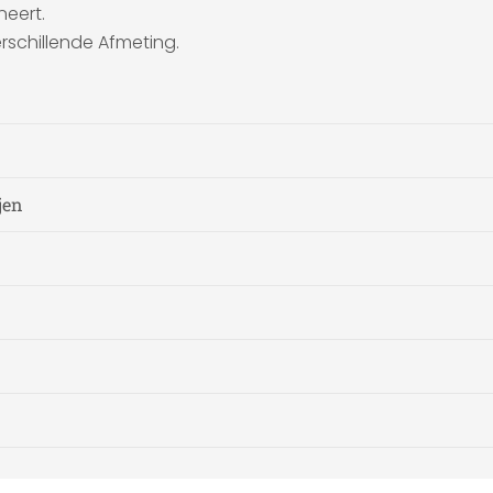
neert.
rschillende Afmeting.
jen