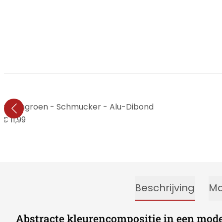
 limoengroen - Schmucker - Alu-Dibond
€ 11,99
Beschrijving
Ma
Abstracte kleurencompositie in een mod