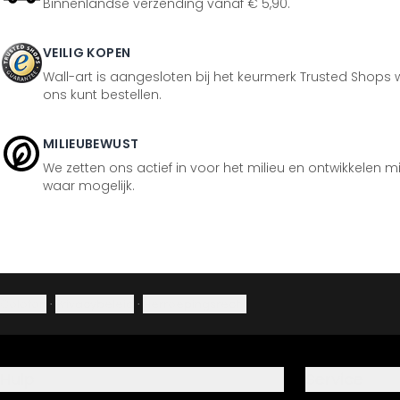
Binnenlandse verzending vanaf € 5,90.
VEILIG KOPEN
Wall-art is aangesloten bij het keurmerk Trusted Shops w
ons kunt bestellen.
MILIEUBEWUST
We zetten ons actief in voor het milieu en ontwikkelen m
waar mogelijk.
Colofon
·
Privacybeleid
·
Herroepingsrecht
Hulp
Service