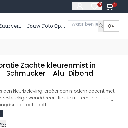
0
Artikelen 
0
Artikelen in verl
uurverf
Jouw Foto Op...
AI
atie Zachte kleurenmist in
- Schmucker - Alu-Dibond -
ls een kleurbeleving: creëer een modern accent met
zeshoekige wanddecoratie die meteen in het oog
angdurig effect heeft.
r
uct