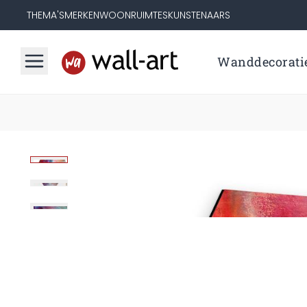
THEMA'S
MERKEN
WOONRUIMTES
KUNSTENAARS
Wanddecorati