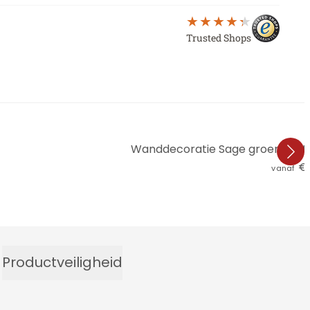
Trusted Shops
Wanddecoratie Sage groen mistl
€ 
vanaf
Productveiligheid