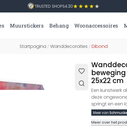
TRUSTED SHOPS
4.30
es
Muurstickers
Behang
Woonaccessoires
M
Startpagina
Wanddecoraties
Dibond
/
/
Wanddecor
beweging 
25x22 cm
Een kunstwerk a
deze ongewone 
springt en een l
Meer van
Schmucke
Meer over het prod