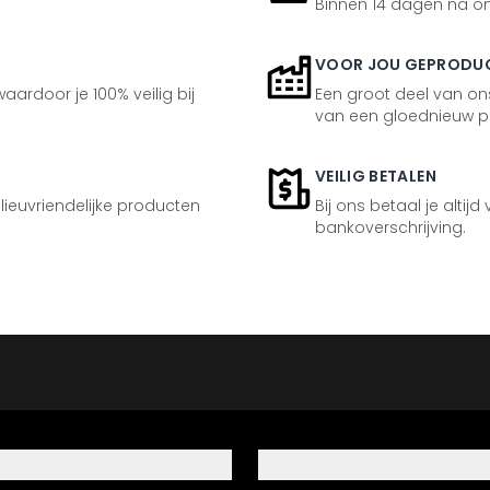
Binnen 14 dagen na ont
VOOR JOU GEPRODU
aardoor je 100% veilig bij
Een groot deel van ons
van een gloednieuw p
VEILIG BETALEN
ilieuvriendelijke producten
Bij ons betaal je altijd
bankoverschrijving.
Informatie