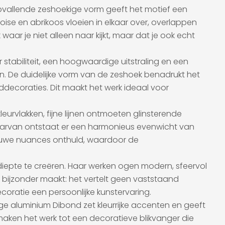
opvallende zeshoekige vorm geeft het motief een
quoise en abrikoos vloeien in elkaar over, overlappen
waar je niet alleen naar kijkt, maar dat je ook echt
stabiliteit, een hoogwaardige uitstraling en een
n. De duidelijke vorm van de zeshoek benadrukt het
ddecoraties. Dit maakt het werk ideaal voor
eurvlakken, fijne lijnen ontmoeten glinsterende
daarvan ontstaat er een harmonieus evenwicht van
ieuwe nuances onthuld, waardoor de
epte te creëren. Haar werken ogen modern, sfeervol
zo bijzonder maakt: het vertelt geen vaststaand
oratie een persoonlijke kunstervaring.
ige aluminium Dibond zet kleurrijke accenten en geeft
aken het werk tot een decoratieve blikvanger die