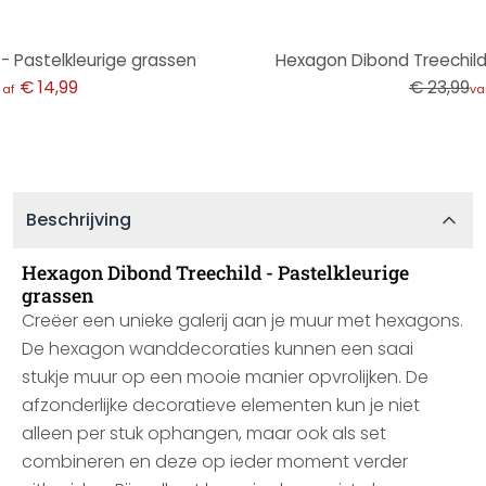
-50%
- Pastelkleurige grassen
Hexagon Dibond Treechild
€ 14,99
€ 23,99
naf
va
Beschrijving
Hexagon Dibond Treechild - Pastelkleurige
grassen
Creëer een unieke galerij aan je muur met hexagons.
De hexagon wanddecoraties kunnen een saai
stukje muur op een mooie manier opvrolijken. De
afzonderlijke decoratieve elementen kun je niet
alleen per stuk ophangen, maar ook als set
combineren en deze op ieder moment verder