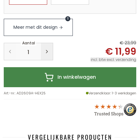
11
Meer met dit design
€ 23,99
Aantal
€ 11,99
incl. btw excl. verzending
In winkelwagen
Art.-nr.
:
AD2609A-HEX25
Verzendklaar
: 1-3 werkdagen
Trusted Shops
VERGELIJKBARE PRODUCTEN