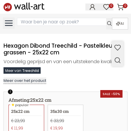
0
0
Artike
Artikelen in 
AI
Hexagon Dibond Treechild - Pastelkleurige
grassen - 25x22 cm
Voordelig geprijsd en van een uitstekende kwaliteit
Meer van
Treechild
Meer over het product
1
SALE -50%
Afmeting
:
25x22 cm
★
populair
25x22 cm
35x30 cm
€ 23,99
€ 33,99
€ 11,99
€ 19,99